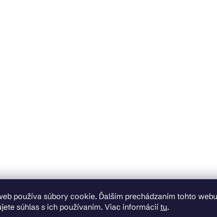
web používa súbory cookie. Ďalším prechádzaním tohto web
jete súhlas s ich používaním. Viac informácií
tu
.