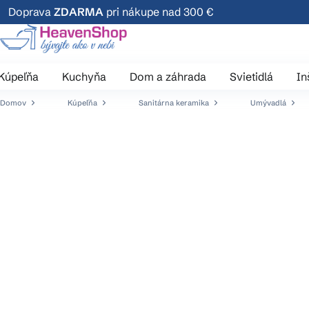
Prejsť
Doprava
ZDARMA
pri nákupe nad 300 €
na
obsah
Kúpeľňa
Kuchyňa
Dom a záhrada
Svietidlá
In
Domov
Kúpeľňa
Sanitárna keramika
Umývadlá