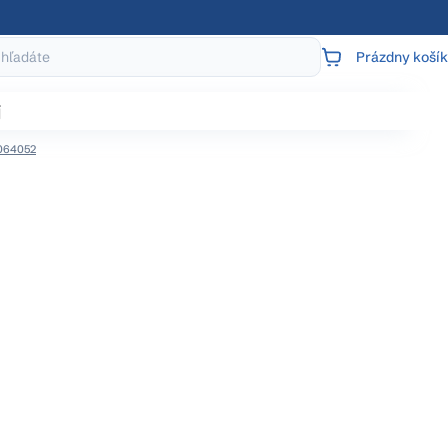
Prázdny košík
NÁKUPNÝ
KOŠÍK
j
064052