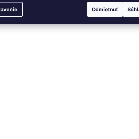
tavenie
Odmietnuť
Súhl