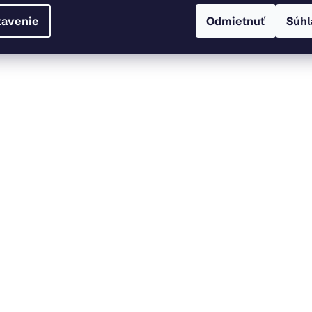
tavenie
Odmietnuť
Súhl