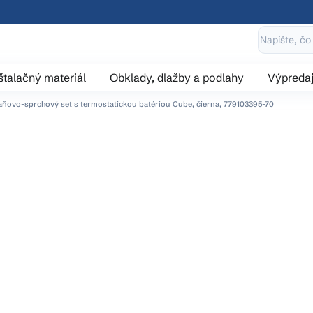
štalačný materiál
Obklady, dlažby a podlahy
Výpreda
ňovo-sprchový set s termostatickou batériou Cube, čierna, 779103395-70