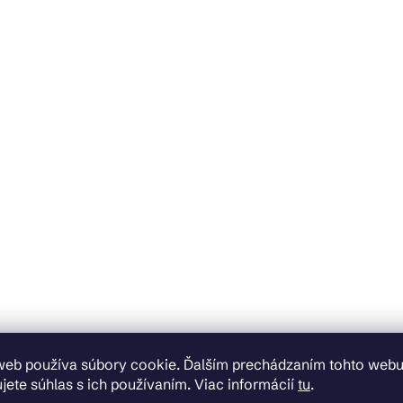
web používa súbory cookie. Ďalším prechádzaním tohto web
jete súhlas s ich používaním. Viac informácií
tu
.