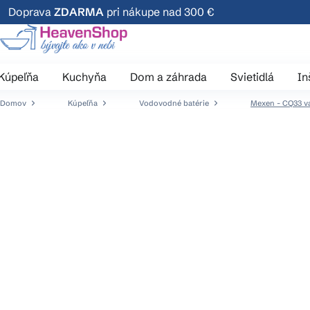
Prejsť
Doprava
ZDARMA
pri nákupe nad 300 €
na
obsah
Kúpeľňa
Kuchyňa
Dom a záhrada
Svietidlá
In
Domov
Kúpeľňa
Vodovodné batérie
Mexen - CQ33 va