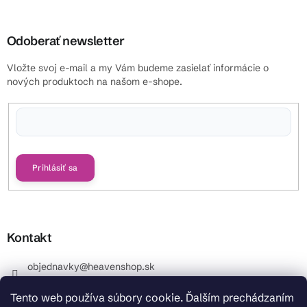
Odoberať newsletter
Vložte svoj e-mail a my Vám budeme zasielať informácie o
nových produktoch na našom e-shope.
Vložením e-mailu súhlasíte s
podmienkami ochrany osobných údajov
Prihlásiť sa
Kontakt
objednavky
@
heavenshop.sk
+421 914 399 399
Tento web používa súbory cookie. Ďalším prechádzaním
_Info objednávky : +421 914 399 399 Pracovné dni od