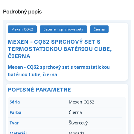
Podrobný popis
Mexen CQ62
Batérie - sprchové sety
Čierna
MEXEN - CQ62 SPRCHOVÝ SET S
TERMOSTATICKOU BATÉRIOU CUBE,
ČIERNA
Mexen - CQ62 sprchový set s termostatickou
batériou Cube, čierna
POPISNÉ PARAMETRE
Séria
Mexen CQ62
Farba
Čierna
Tvar
Štvorcový
Materiál
Mosadz