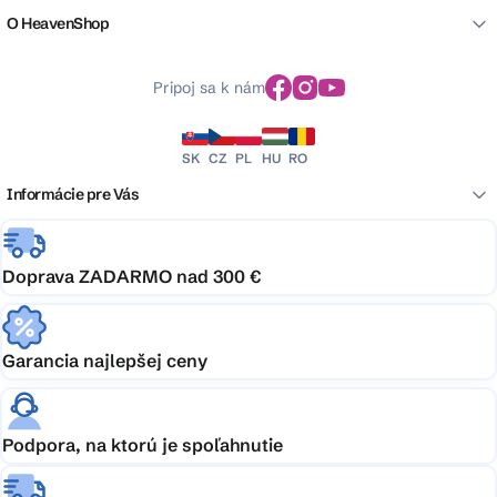
O HeavenShop
Pripoj sa k nám
SK
CZ
PL
HU
RO
Informácie pre Vás
Doprava ZADARMO nad 300 €
Garancia najlepšej ceny
Podpora, na ktorú je spoľahnutie