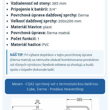
Vzdialenosť od steny:
385 mm
Pripojenie k batérii:
3/4"
Povrchová úprava dažďovej sprchy:
čierna
Veľkosť dažďovej sprchy:
200x200 mm
Materiál hlavice:
plast
Povrchová úprava:
čierna matná
Počet funkcií:
1
Materiál hadice:
PVC
NÁŠ TIP:
Pri výbere doplnkov v tejto povrchovej úprave
(čierna matná) sa nemusíte obávať kombinovania produktov
od rôznych výrobcov; farebné odtiene sa zhodujú a budú
spolu v kúpeľni dokonale ladiť.
Mexen - CQ62 sprchový set s termostatickou batériou
Cube, čierna · Predáva HeavenShop