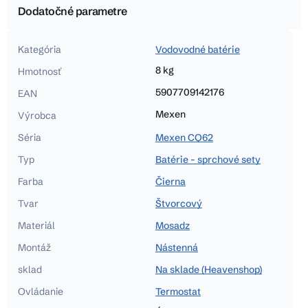
Dodatočné parametre
Kategória
Vodovodné batérie
8 kg
Hmotnosť
5907709142176
EAN
Mexen
Výrobca
Séria
Mexen CQ62
Typ
Batérie - sprchové sety
Farba
Čierna
Tvar
Štvorcový
Materiál
Mosadz
Montáž
Nástenná
sklad
Na sklade (Heavenshop)
Ovládanie
Termostat