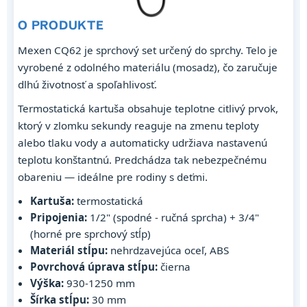
O PRODUKTE
Mexen CQ62 je sprchový set určený do sprchy. Telo je
vyrobené z odolného materiálu (mosadz), čo zaručuje
dlhú životnosť a spoľahlivosť.
Termostatická kartuša obsahuje teplotne citlivý prvok,
ktorý v zlomku sekundy reaguje na zmenu teploty
alebo tlaku vody a automaticky udržiava nastavenú
teplotu konštantnú. Predchádza tak nebezpečnému
obareniu — ideálne pre rodiny s deťmi.
Kartuša:
termostatická
Pripojenia:
1/2" (spodné - ručná sprcha) + 3/4"
(horné pre sprchový stĺp)
Materiál stĺpu:
nehrdzavejúca oceľ, ABS
Povrchová úprava stĺpu:
čierna
Výška:
930-1250 mm
Šírka stĺpu:
30 mm