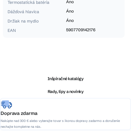
Áno
Termostatická batéria
Áno
Dážďová hlavica
Áno
Držiak na mydlo
5907709142176
EAN
Z
á
p
ä
Inšpiračné katalógy
t
i
Rady, tipy a novinky
e
Doprava zdarma
Nakúpte nad 300 € alebo vyberajte tovar s ikonou dopravy zadarmo a doručenie
nechajte kompletne na nás.