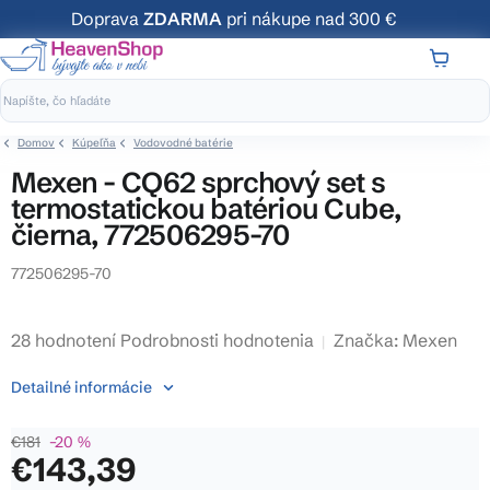
Prejsť
Doprava
ZDARMA
pri nákupe nad 300 €
na
obsah
NÁKUP
KOŠÍK
Domov
Kúpeľňa
Vodovodné batérie
Mexen - CQ62 sprchový set s
termostatickou batériou Cube,
čierna, 772506295-70
772506295-70
Priemerné
28 hodnotení
Podrobnosti hodnotenia
Značka:
Mexen
hodnotenie
Detailné informácie
produktu
je
€181
–20 %
3,9
€143,39
z