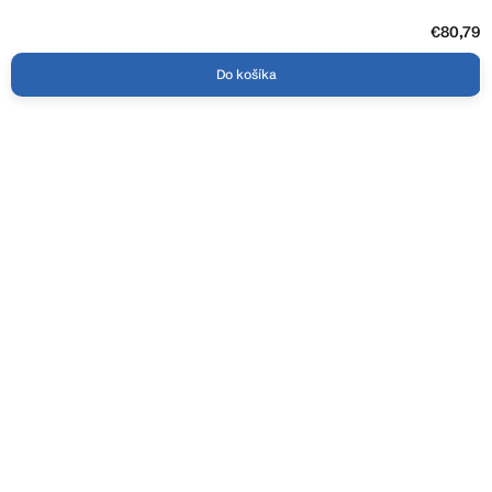
€80,79
Do košíka