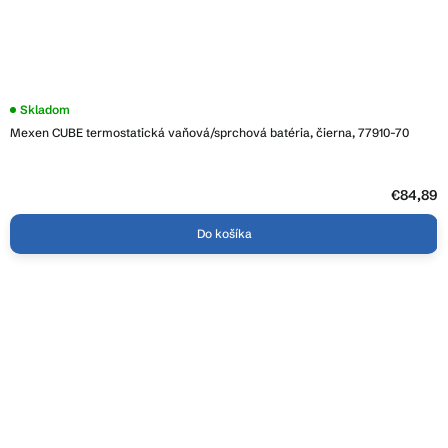
Priemerné
Skladom
hodnotenie
Mexen CUBE termostatická vaňová/sprchová batéria, čierna, 77910-70
produktu
je
3,4
z
5
€84,89
hviezdičiek.
Do košíka