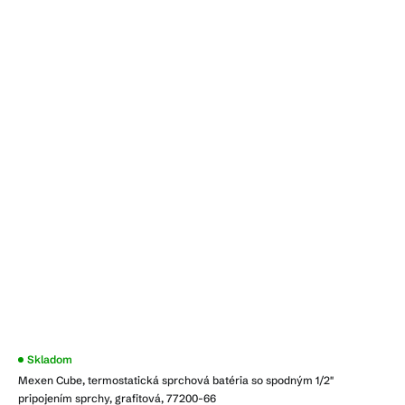
Priemerné
Skladom
hodnotenie
Mexen Cube, termostatická sprchová batéria so spodným 1/2"
produktu
je
pripojením sprchy, grafitová, 77200-66