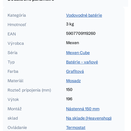
Kategória
Vodovodné batérie
3 kg
Hmotnosť
5907709119260
EAN
Mexen
Výrobca
Séria
Mexen Cube
Typ
Batérie - vaňové
Farba
Grafitová
Materiál
Mosadz
150
Rozteč pripojenia (mm)
196
Výtok
Montáž
Nástenná 150 mm
sklad
Na sklade (Heavenshop)
Ovládanie
Termostat