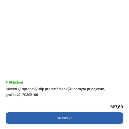
Skladom
Mexen Q, sprchový stĺp pre batériu s 3/4" horným pripojením,
grafitová, 79395-66
€87,69
Do košíka