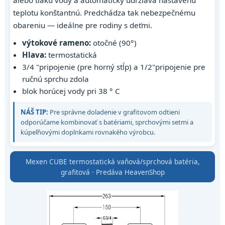
alebo tlaku vody a automaticky udržiava nastavenú
teplotu konštantnú. Predchádza tak nebezpečnému
obareniu — ideálne pre rodiny s deťmi.
výtokové rameno:
otočné (90°)
Hlava:
termostatická
3/4 "pripojenie (pre horný stĺp) a 1/2"pripojenie pre
ručnú sprchu zdola
blok horúcej vody pri 38 ° C
NÁŠ TIP:
Pre správne doladenie v grafitovom odtieni
odporúčame kombinovať s batériami, sprchovými setmi a
kúpeľňovými doplnkami rovnakého výrobcu.
Mexen CUBE termostatická vaňová/sprchová batéria,
grafitová · Predáva HeavenShop