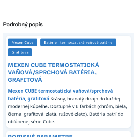
Podrobný popis
Mexen Cube
Batérie - termostatické vaňové batérie
Grafitová
MEXEN CUBE TERMOSTATICKÁ
VAŇOVÁ/SPRCHOVÁ BATÉRIA,
GRAFITOVÁ
Mexen CUBE termostatická vaňová/sprchová
batéria, grafitová
Krásny, hranatý dizajn do každej
modernej kúpeľne. Dostupné v 6 farbách (chróm, biela,
čierna, grafitová, zlatá, ružové-zlato). Batéria patrí do
obľúbenej série Cube.
POPISNÉ PARAMETRE