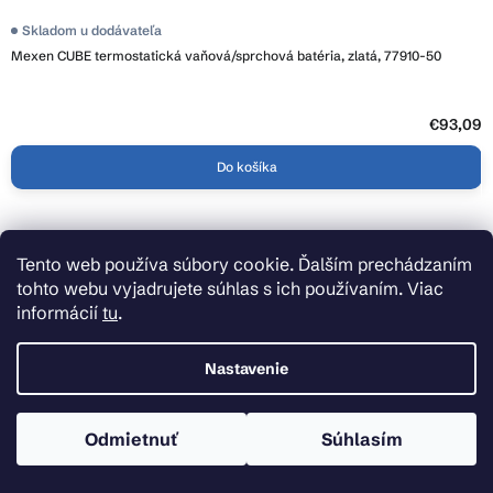
Skladom u dodávateľa
Mexen CUBE termostatická vaňová/sprchová batéria, zlatá, 77910-50
€93,09
Do košíka
Z
Tento web používa súbory cookie. Ďalším prechádzaním
á
tohto webu vyjadrujete súhlas s ich používaním. Viac
p
informácií
tu
.
ä
Inšpiračné katalógy
t
Nastavenie
i
Rady, tipy a novinky
e
Odmietnuť
Súhlasím
Doprava zdarma