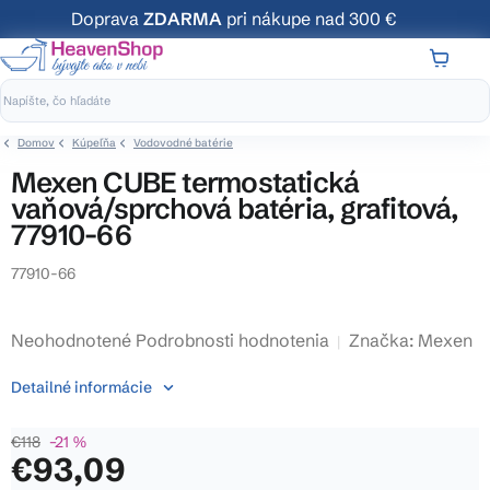
Prejsť
Doprava
ZDARMA
pri nákupe nad 300 €
na
obsah
NÁKUP
KOŠÍK
Domov
Kúpeľňa
Vodovodné batérie
Mexen CUBE termostatická
vaňová/sprchová batéria, grafitová,
77910-66
77910-66
Priemerné
Neohodnotené
Podrobnosti hodnotenia
Značka:
Mexen
hodnotenie
Detailné informácie
produktu
je
€118
–21 %
0,0
€93,09
z