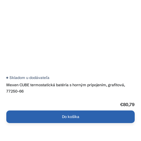
Skladom u dodávateľa
Mexen CUBE termostatická batéria s horným pripojením, grafitová,
77250-66
€80,79
Do košíka