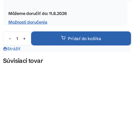
5
Jednotková
hviezdičiek.
cena:
Môžeme doručiť do:
11.8.2026
Možnosti doručenia
Pridať do košíka
Strážiť
Súvisiaci tovar