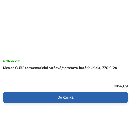
Priemerné
Skladom
hodnotenie
Mexen CUBE termostatická vaňová/sprchová batéria, biela, 77910-20
produktu
je
3,5
z
5
€84,89
hviezdičiek.
Do košíka