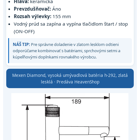
Hlava:
keramická
Prevzdušňovač:
Áno
Rozsah výlevky:
155 mm
Vodný prúd sa zapína a vypína tlačidlom štart / stop
(ON-OFF)
NÁŠ TIP:
Pre správne doladenie v zlatom lesklom odtieni
odporúčame kombinovať s batériami, sprchovými setmi a
kúpeľňovými doplnkami rovnakého výrobcu.
Mexen Diamond, vysoká umývadlová batéria h-292, zlatá
lesklá · Predáva HeavenShop