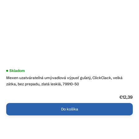
Priemerné
Skladom
hodnotenie
Mexen uzatvárateľná umývadlová výpusť guľatý, ClickClack, velká
produktu
je
zátka, bez prepadu, zlatá lesklá, 79910-50
4,2
z
5
€12,39
hviezdičiek.
Do košíka