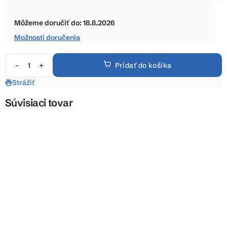
5
Jednotková
hviezdičiek.
cena:
Môžeme doručiť do:
18.8.2026
Možnosti doručenia
Pridať do košíka
Strážiť
Súvisiaci tovar