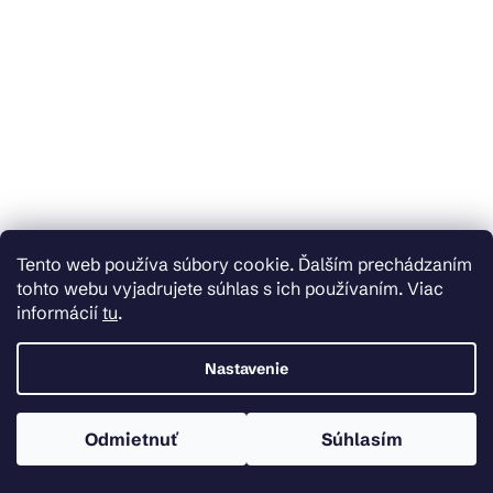
Tento web používa súbory cookie. Ďalším prechádzaním
tohto webu vyjadrujete súhlas s ich používaním. Viac
Skladom u dodávateľa
informácií
tu
.
Mexen Diamond, vysoká umývadlová batéria h-292, čierna matná, 71510-70
Nastavenie
€80,79
Do košíka
Odmietnuť
Súhlasím