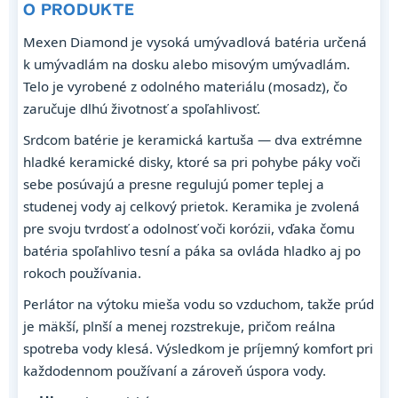
O PRODUKTE
Mexen Diamond je vysoká umývadlová batéria určená
k umývadlám na dosku alebo misovým umývadlám.
Telo je vyrobené z odolného materiálu (mosadz), čo
zaručuje dlhú životnosť a spoľahlivosť.
Srdcom batérie je keramická kartuša — dva extrémne
hladké keramické disky, ktoré sa pri pohybe páky voči
sebe posúvajú a presne regulujú pomer teplej a
studenej vody aj celkový prietok. Keramika je zvolená
pre svoju tvrdosť a odolnosť voči korózii, vďaka čomu
batéria spoľahlivo tesní a páka sa ovláda hladko aj po
rokoch používania.
Perlátor na výtoku mieša vodu so vzduchom, takže prúd
je mäkší, plnší a menej rozstrekuje, pričom reálna
spotreba vody klesá. Výsledkom je príjemný komfort pri
každodennom používaní a zároveň úspora vody.