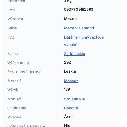
3 kg
Hmotnosť
5907709192393
EAN
Mexen
Výrobca
Séria
Mexen Diamond
Typ
Batérie - umývadlové
vysoké
Farba
Zlatá lesklá
292
Výška (mm)
Lesklá
Povrchová úprava
Materiál
Mosadz
189
Výtok
Montáž
Stojanková
Ovládanie
Pákové
Áno
Vysoká
Nie
Odtoková súprava v