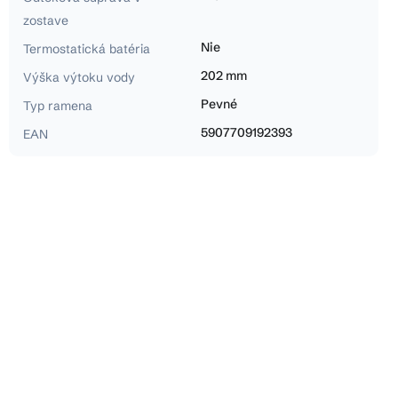
zostave
Nie
Termostatická batéria
202 mm
Výška výtoku vody
Pevné
Typ ramena
5907709192393
EAN