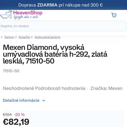
Prejsť
Doprava
ZDARMA
pri nákupe nad 300 €
na
obsah
NÁKUP
KOŠÍK
Domov
Kúpeľňa
Vodovodné batérie
Mexen Diamond, vysoká
umývadlová batéria h-292, zlatá
lesklá, 71510-50
71510-50
Priemerné
Neohodnotené
Podrobnosti hodnotenia
Značka:
Mexen
hodnotenie
Detailné informácie
produktu
je
€104
–20 %
0,0
€82,19
z