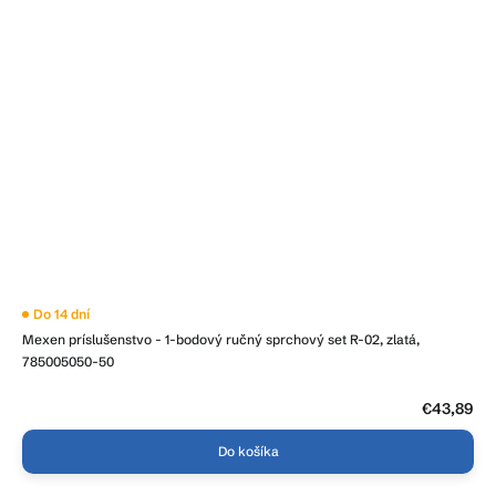
Do 14 dní
Mexen príslušenstvo - 1-bodový ručný sprchový set R-02, zlatá,
785005050-50
€43,89
Do košíka