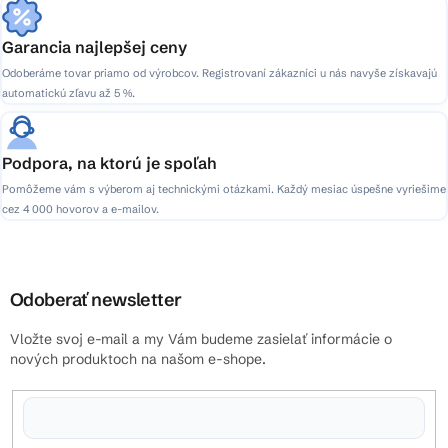
Garancia najlepšej ceny
Odoberáme tovar priamo od výrobcov. Registrovaní zákazníci u nás navyše získavajú
automatickú zľavu až 5 %.
Podpora, na ktorú je spoľah
Pomôžeme vám s výberom aj technickými otázkami. Každý mesiac úspešne vyriešime
cez 4 000 hovorov a e-mailov.
Odoberať newsletter
Vložte svoj e-mail a my Vám budeme zasielať informácie o
nových produktoch na našom e-shope.
Vložením e-mailu súhlasíte s
podmienkami ochrany osobných údajov