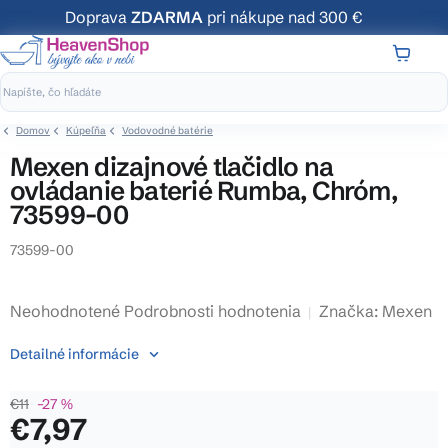
Prejsť
Doprava
ZDARMA
pri nákupe nad 300 €
na
obsah
NÁKUP
KOŠÍK
Domov
Kúpeľňa
Vodovodné batérie
Mexen dizajnové tlačidlo na
ovládanie baterié Rumba, Chróm,
73599-00
73599-00
Priemerné
Neohodnotené
Podrobnosti hodnotenia
Značka:
Mexen
hodnotenie
Detailné informácie
produktu
je
€11
–27 %
0,0
€7,97
z