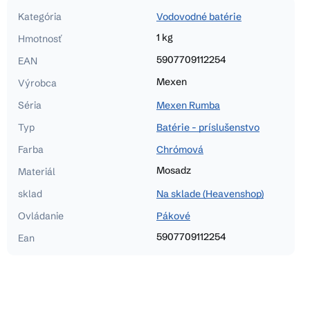
Kategória
Vodovodné batérie
1 kg
Hmotnosť
5907709112254
EAN
Mexen
Výrobca
Séria
Mexen Rumba
Typ
Batérie - príslušenstvo
Farba
Chrómová
Mosadz
Materiál
sklad
Na sklade (Heavenshop)
Ovládanie
Pákové
5907709112254
Ean
Z