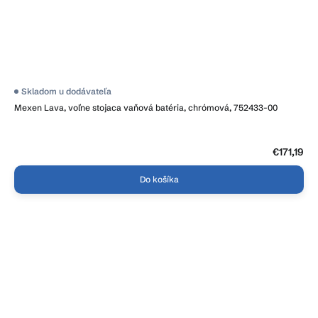
Priemerné
Skladom u dodávateľa
hodnotenie
Mexen Lava, voľne stojaca vaňová batéria, chrómová, 752433-00
produktu
je
3,8
z
5
€171,19
hviezdičiek.
Do košíka