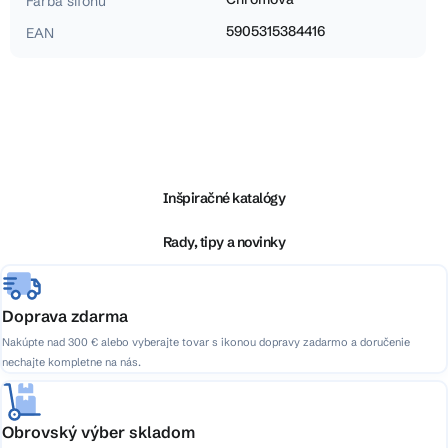
Farba sifónu
5905315384416
EAN
Z
á
p
ä
Inšpiračné katalógy
t
i
Rady, tipy a novinky
e
Doprava zdarma
Nakúpte nad 300 € alebo vyberajte tovar s ikonou dopravy zadarmo a doručenie
nechajte kompletne na nás.
Obrovský výber skladom