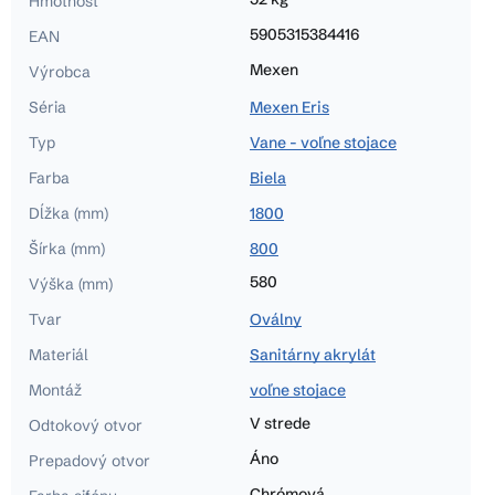
Hmotnosť
5905315384416
EAN
Mexen
Výrobca
Séria
Mexen Eris
Typ
Vane - voľne stojace
Farba
Biela
Dĺžka (mm)
1800
Šírka (mm)
800
580
Výška (mm)
Tvar
Oválny
Materiál
Sanitárny akrylát
Montáž
voľne stojace
V strede
Odtokový otvor
Áno
Prepadový otvor
Chrómová