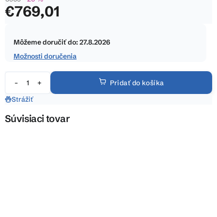
5
€769,01
hviezdičiek.
Jednotková
cena:
Môžeme doručiť do:
27.8.2026
Možnosti doručenia
Pridať do košíka
Strážiť
Súvisiaci tovar