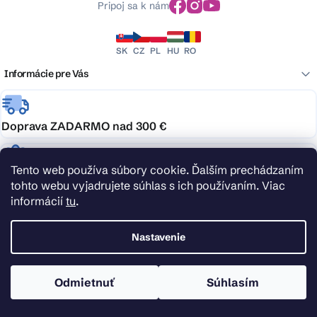
Pripoj sa k nám
SK
CZ
PL
HU
RO
Informácie pre Vás
Doprava ZADARMO nad 300 €
Tento web používa súbory cookie. Ďalším prechádzaním
Garancia najlepšej ceny
tohto webu vyjadrujete súhlas s ich používaním. Viac
informácií
tu
.
Podpora, na ktorú je spoľahnutie
Nastavenie
Odmietnuť
Súhlasím
Doprava zdarma
Nakúpte nad 300 € alebo vyberajte tovar s ikonou dopravy zadarmo a doručenie
nechajte kompletne na nás.