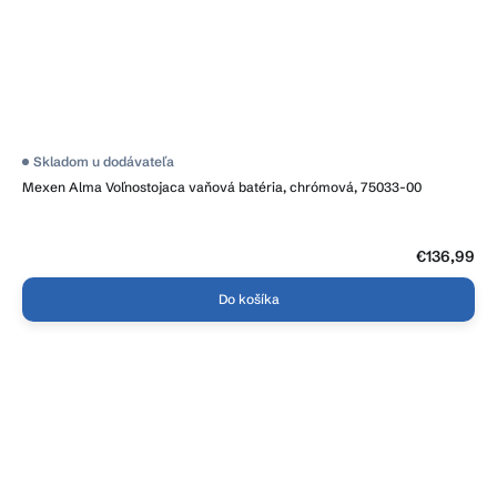
Priemerné
Skladom u dodávateľa
hodnotenie
Mexen Alma Voľnostojaca vaňová batéria, chrómová, 75033-00
produktu
je
5,0
z
5
€136,99
hviezdičiek.
Do košíka