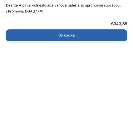
hodnotenie
Deante Alpinia, voľnestojaca vaňová batéria so sprchovou súpravou,
produktu
je
chrómová, BGA_017M
3,3
z
5
€343,58
hviezdičiek.
Do košíka