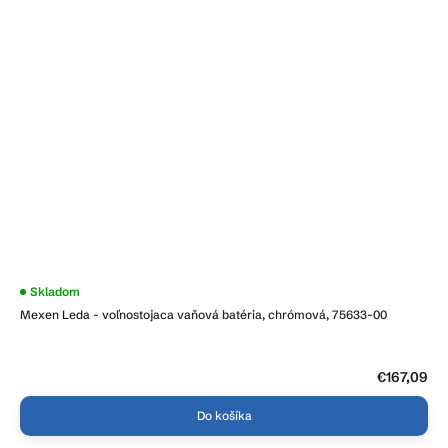
Priemerné
Skladom
hodnotenie
Mexen Leda - voľnostojaca vaňová batéria, chrómová, 75633-00
produktu
je
4,0
z
5
€167,09
hviezdičiek.
Do košíka