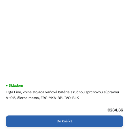
Skladom
Erga Livo, voľne stojaca vaňová batéria s ručnou sprchovou súpravou
h-1015, čierna matná, ERG-YKA-BP.LIVO-BLK
€234,36
Do košíka