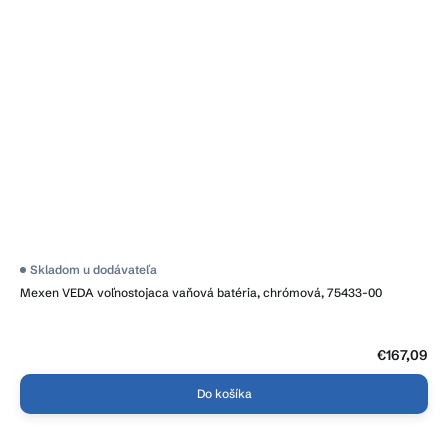
Priemerné
Skladom u dodávateľa
hodnotenie
Mexen VEDA voľnostojaca vaňová batéria, chrómová, 75433-00
produktu
je
4,1
z
5
€167,09
hviezdičiek.
Do košíka