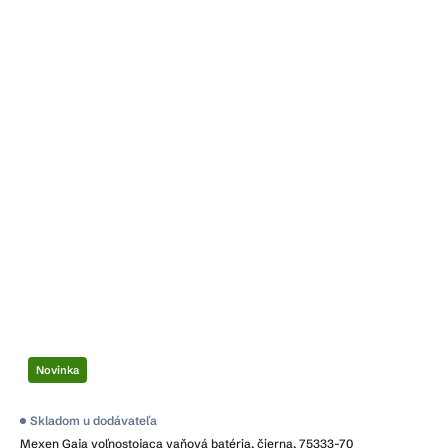
Novinka
Priemerné
Skladom u dodávateľa
hodnotenie
Mexen Gaja voľnostojaca vaňová batéria, čierna, 75333-70