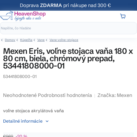
Prejsť
Doprava
ZDARMA
pri nákupe nad 300 €
na
obsah
NÁKUP
KOŠÍK
Domov
Kúpeľňa
Vane
Vane voľne-stojace
Mexen Eris, voľne stojaca vaňa 180 x
80 cm, biela, chrómový prepad,
53441808000-01
53441808000-01
Priemerné
Neohodnotené
Podrobnosti hodnotenia
Značka:
Mexen
hodnotenie
produktu
voľne stojaca akrylátová vaňa
je
Detailné informácie
0,0
z
€969
–20 %