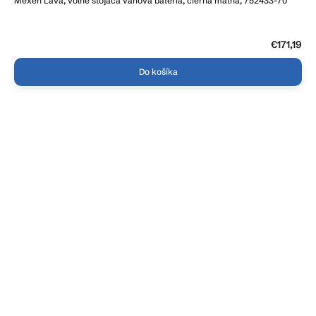
Mexen Lava, voľne stojaca vaňová batéria, čierna matná, 752433-70
€171,19
Do košíka