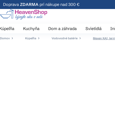
Prejsť
Doprava
ZDARMA
pri nákupe nad 300 €
na
obsah
Kúpeľňa
Kuchyňa
Dom a záhrada
Svietidlá
In
Domov
Kúpeľňa
Vodovodné batérie
Mexen KAI, term