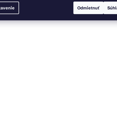
tavenie
Odmietnuť
Súhl