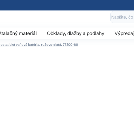
štalačný materiál
Obklady, dlažby a podlahy
Výpreda
ostatická vaňová batéria, ružovo-zlatá, 77300-60