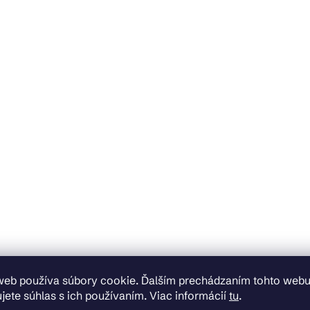
web používa súbory cookie. Ďalším prechádzaním tohto web
jete súhlas s ich používaním. Viac informácií
tu
.