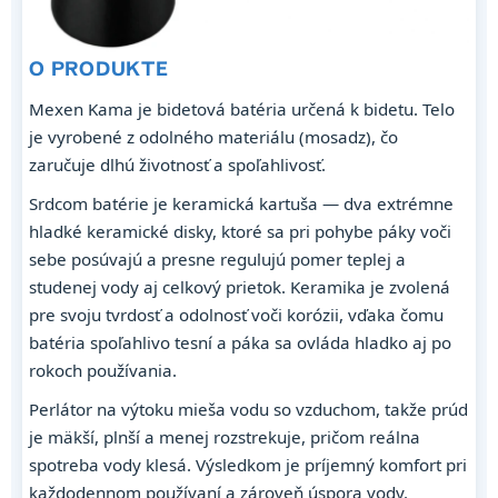
O PRODUKTE
Mexen Kama je bidetová batéria určená k bidetu. Telo
je vyrobené z odolného materiálu (mosadz), čo
zaručuje dlhú životnosť a spoľahlivosť.
Srdcom batérie je keramická kartuša — dva extrémne
hladké keramické disky, ktoré sa pri pohybe páky voči
sebe posúvajú a presne regulujú pomer teplej a
studenej vody aj celkový prietok. Keramika je zvolená
pre svoju tvrdosť a odolnosť voči korózii, vďaka čomu
batéria spoľahlivo tesní a páka sa ovláda hladko aj po
rokoch používania.
Perlátor na výtoku mieša vodu so vzduchom, takže prúd
je mäkší, plnší a menej rozstrekuje, pričom reálna
spotreba vody klesá. Výsledkom je príjemný komfort pri
každodennom používaní a zároveň úspora vody.