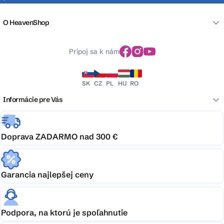
O HeavenShop
Pripoj sa k nám
SK
CZ
PL
HU
RO
Informácie pre Vás
Doprava ZADARMO nad 300 €
Garancia najlepšej ceny
Podpora, na ktorú je spoľahnutie