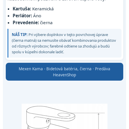
Kartuša:
Keramická
Perlátor:
Áno
Prevedenie:
čierna
NÁŠ TIP:
Pri výbere doplnkov v tejto povrchovej úprave
(čierna matná) sa nemusíte obávať kombinovania produktov
od rôznych výrobcov; farebné odtiene sa zhodujú a budú
spolu v kúpeľni dokonale ladiť.
Mexen Kama - Bidetová batéria, čierna · Predáva
HeavenShop