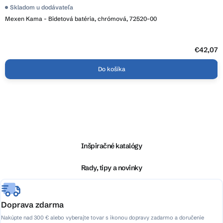
Skladom u dodávateľa
Mexen Kama - Bidetová batéria, chrómová, 72520-00
€42,07
Do košíka
Z
á
p
ä
Inšpiračné katalógy
t
i
Rady, tipy a novinky
e
Doprava zdarma
Nakúpte nad 300 € alebo vyberajte tovar s ikonou dopravy zadarmo a doručenie