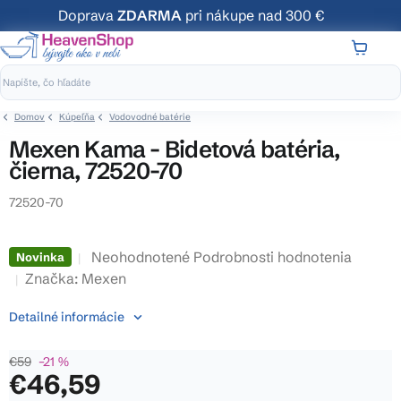
Prejsť
Doprava
ZDARMA
pri nákupe nad 300 €
na
obsah
NÁKUP
KOŠÍK
Domov
Kúpeľňa
Vodovodné batérie
Mexen Kama - Bidetová batéria,
čierna, 72520-70
72520-70
Priemerné
Neohodnotené
Podrobnosti hodnotenia
Novinka
hodnotenie
Značka:
Mexen
produktu
Detailné informácie
je
0,0
€59
–21 %
z
€46,59
5