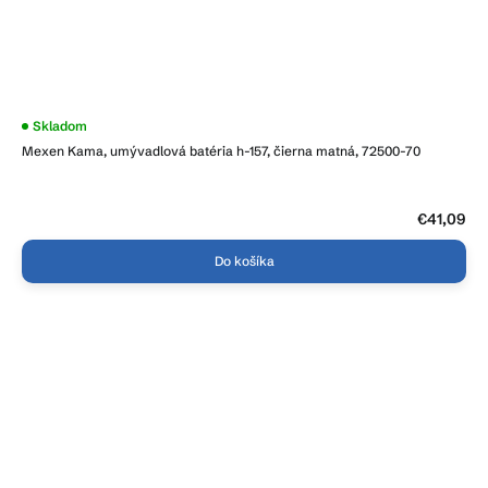
Priemerné
Skladom
hodnotenie
Mexen Kama, umývadlová batéria h-157, čierna matná, 72500-70
produktu
je
3,8
z
5
€41,09
hviezdičiek.
Do košíka