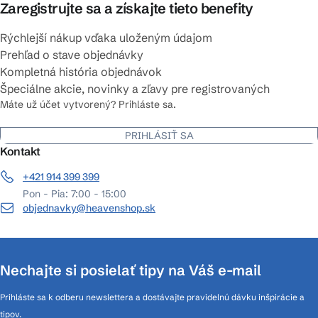
Zaregistrujte sa a získajte tieto benefity
Rýchlejší nákup vďaka uloženým údajom
Prehľad o stave objednávky
Kompletná história objednávok
Špeciálne akcie, novinky a zľavy pre registrovaných
Máte už účet vytvorený? Prihláste sa.
PRIHLÁSIŤ SA
Kontakt
+421 914 399 399
Pon - Pia: 7:00 - 15:00
objednavky@heavenshop.sk
Nechajte si posielať tipy na Váš e-mail
Prihláste sa k odberu newslettera a dostávajte pravidelnú dávku inšpirácie a
tipov.