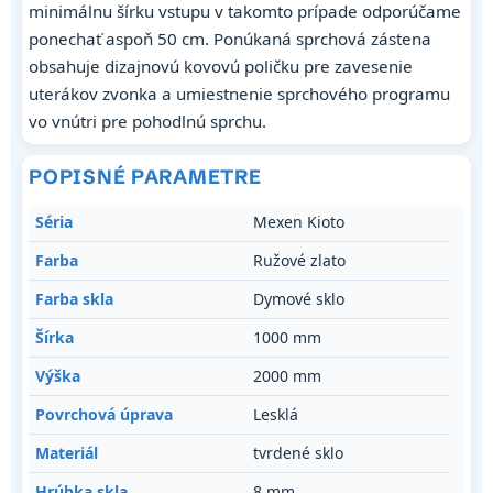
minimálnu šírku vstupu v takomto prípade odporúčame
ponechať aspoň 50 cm. Ponúkaná sprchová zástena
obsahuje dizajnovú kovovú poličku pre zavesenie
uterákov zvonka a umiestnenie sprchového programu
vo vnútri pre pohodlnú sprchu.
POPISNÉ PARAMETRE
Séria
Mexen Kioto
Farba
Ružové zlato
Farba skla
Dymové sklo
Šírka
1000 mm
Výška
2000 mm
Povrchová úprava
Lesklá
Materiál
tvrdené sklo
Hrúbka skla
8 mm