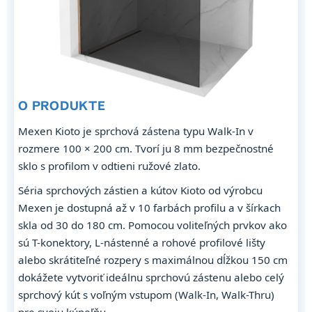
O PRODUKTE
Mexen Kioto je sprchová zástena typu Walk-In v
rozmere 100 × 200 cm. Tvorí ju 8 mm bezpečnostné
sklo s profilom v odtieni ružové zlato.
Séria sprchových zástien a kútov Kioto od výrobcu
Mexen je dostupná až v 10 farbách profilu a v šírkach
skla od 30 do 180 cm. Pomocou voliteľných prvkov ako
sú T-konektory, L-nástenné a rohové profilové lišty
alebo skrátiteľné rozpery s maximálnou dĺžkou 150 cm
dokážete vytvoriť ideálnu sprchovú zástenu alebo celý
sprchový kút s voľným vstupom (Walk-In, Walk-Thru)
pre svoju kúpeľňu.