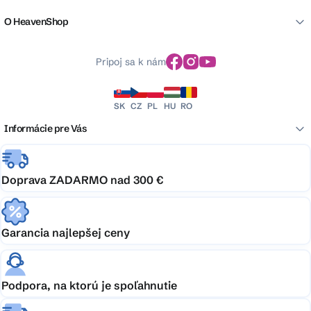
O HeavenShop
Pripoj sa k nám
SK
CZ
PL
HU
RO
Informácie pre Vás
Doprava ZADARMO nad 300 €
Garancia najlepšej ceny
Podpora, na ktorú je spoľahnutie