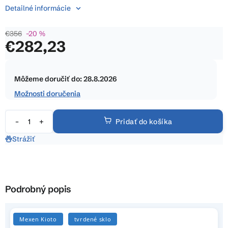
z
Detailné informácie
5
hviezdičiek.
€356
–20 %
€282,23
Jednotková
cena:
Môžeme doručiť do:
28.8.2026
Možnosti doručenia
Pridať do košíka
Strážiť
Podrobný popis
Mexen Kioto
tvrdené sklo