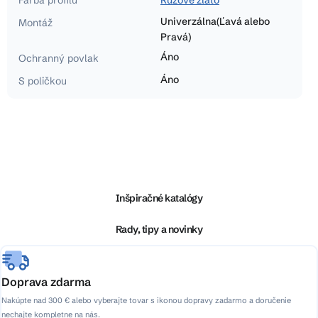
Univerzálna(Ľavá alebo
Montáž
Pravá)
Áno
Ochranný povlak
Áno
S poličkou
Z
á
p
ä
Inšpiračné katalógy
t
i
Rady, tipy a novinky
e
Doprava zdarma
Nakúpte nad 300 € alebo vyberajte tovar s ikonou dopravy zadarmo a doručenie
nechajte kompletne na nás.