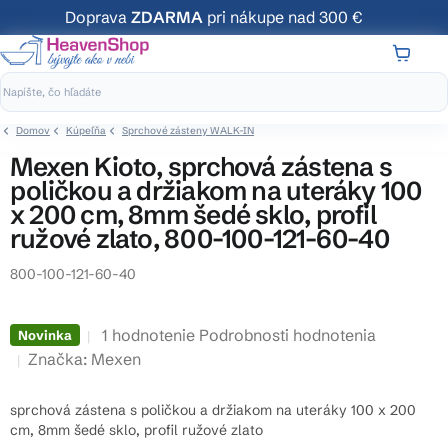
Prejsť
Doprava
ZDARMA
pri nákupe nad 300 €
na
obsah
NÁKUP
KOŠÍK
Domov
Kúpeľňa
Sprchové zásteny WALK-IN
Mexen Kioto, sprchová zástena s
poličkou a držiakom na uteráky 100
x 200 cm, 8mm šedé sklo, profil
ružové zlato, 800-100-121-60-40
800-100-121-60-40
Priemerné
1 hodnotenie
Podrobnosti hodnotenia
Novinka
hodnotenie
Značka:
Mexen
produktu
je
sprchová zástena s poličkou a držiakom na uteráky 100 x 200
5,0
cm, 8mm šedé sklo, profil ružové zlato