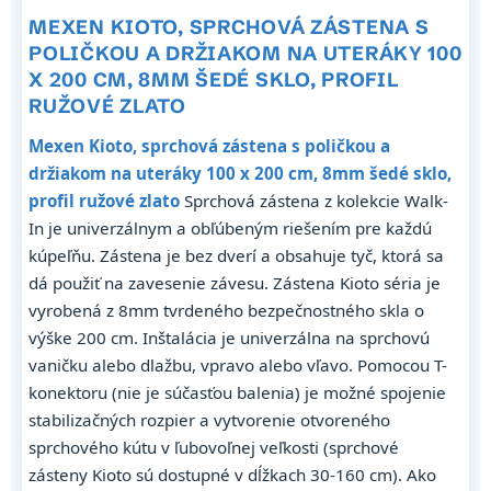
MEXEN KIOTO, SPRCHOVÁ ZÁSTENA S
POLIČKOU A DRŽIAKOM NA UTERÁKY 100
X 200 CM, 8MM ŠEDÉ SKLO, PROFIL
RUŽOVÉ ZLATO
Mexen Kioto, sprchová zástena s poličkou a
držiakom na uteráky 100 x 200 cm, 8mm šedé sklo,
profil ružové zlato
Sprchová zástena z kolekcie Walk-
In je univerzálnym a obľúbeným riešením pre každú
kúpeľňu. Zástena je bez dverí a obsahuje tyč, ktorá sa
dá použiť na zavesenie závesu. Zástena Kioto séria je
vyrobená z 8mm tvrdeného bezpečnostného skla o
výške 200 cm. Inštalácia je univerzálna na sprchovú
vaničku alebo dlažbu, vpravo alebo vľavo. Pomocou T-
konektoru (nie je súčasťou balenia) je možné spojenie
stabilizačných rozpier a vytvorenie otvoreného
sprchového kútu v ľubovoľnej veľkosti (sprchové
zásteny Kioto sú dostupné v dĺžkach 30-160 cm). Ako