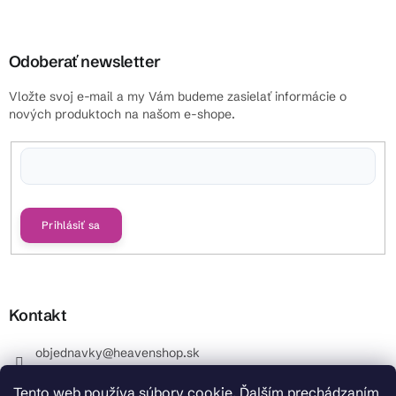
Odoberať newsletter
Vložte svoj e-mail a my Vám budeme zasielať informácie o
nových produktoch na našom e-shope.
Vložením e-mailu súhlasíte s
podmienkami ochrany osobných údajov
Prihlásiť sa
Kontakt
objednavky
@
heavenshop.sk
+421 914 399 399
Tento web používa súbory cookie. Ďalším prechádzaním
_Info objednávky : +421 914 399 399 Pracovné dni od