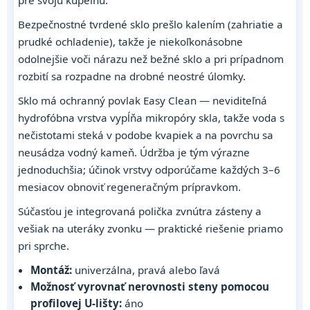
Bezpečnostné tvrdené sklo prešlo kalením (zahriatie a
prudké ochladenie), takže je niekoľkonásobne
odolnejšie voči nárazu než bežné sklo a pri prípadnom
rozbití sa rozpadne na drobné neostré úlomky.
Sklo má ochranný povlak Easy Clean — neviditeľná
hydrofóbna vrstva vypĺňa mikropóry skla, takže voda s
nečistotami steká v podobe kvapiek a na povrchu sa
neusádza vodný kameň. Údržba je tým výrazne
jednoduchšia; účinok vrstvy odporúčame každých 3–6
mesiacov obnoviť regeneračným prípravkom.
Súčasťou je integrovaná polička zvnútra zásteny a
vešiak na uteráky zvonku — praktické riešenie priamo
pri sprche.
Montáž:
univerzálna, pravá alebo ľavá
Možnosť vyrovnať nerovnosti steny pomocou
profilovej U-lišty:
áno