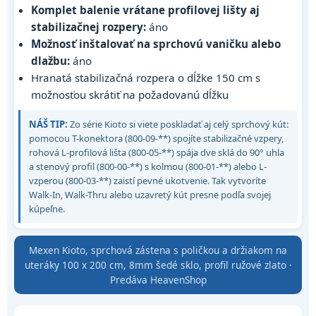
Komplet balenie vrátane profilovej lišty aj
stabilizačnej rozpery:
áno
Možnosť inštalovať na sprchovú vaničku alebo
dlažbu:
áno
Hranatá stabilizačná rozpera o dĺžke 150 cm s
možnosťou skrátiť na požadovanú dĺžku
NÁŠ TIP:
Zo série Kioto si viete poskladať aj celý sprchový kút:
pomocou T-konektora (800-09-**) spojíte stabilizačné vzpery,
rohová L-profilová lišta (800-05-**) spája dve sklá do 90° uhla
a stenový profil (800-00-**) s kolmou (800-01-**) alebo L-
vzperou (800-03-**) zaistí pevné ukotvenie. Tak vytvoríte
Walk-In, Walk-Thru alebo uzavretý kút presne podľa svojej
kúpeľne.
Mexen Kioto, sprchová zástena s poličkou a držiakom na
uteráky 100 x 200 cm, 8mm šedé sklo, profil ružové zlato ·
Predáva HeavenShop