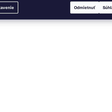
tavenie
Odmietnuť
Súhl