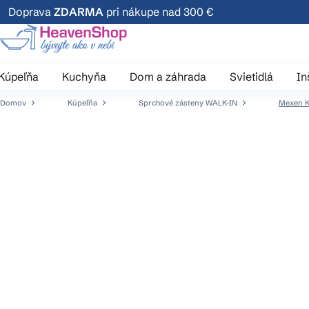
Prejsť
Doprava
ZDARMA
pri nákupe nad 300 €
na
obsah
Kúpeľňa
Kuchyňa
Dom a záhrada
Svietidlá
In
Domov
Kúpeľňa
Sprchové zásteny WALK-IN
Mexen Ki