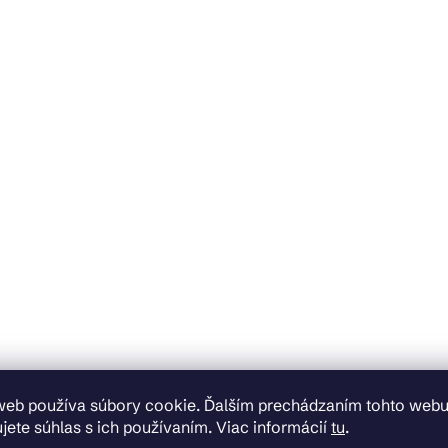
web používa súbory cookie. Ďalším prechádzaním tohto web
jete súhlas s ich používaním. Viac informácií
tu
.