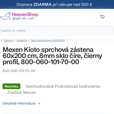
Prejsť
Doprava
ZDARMA
pri nákupe nad 300 €
na
obsah
NÁKUP
KOŠÍK
Domov
Kúpeľňa
Sprchové zásteny WALK-IN
Mexen Kioto sprchová zástena
60x200 cm, 8mm sklo číre, čierny
profil, 800-060-101-70-00
800-060-101-70-00
Priemerné
Neohodnotené
Podrobnosti hodnotenia
Novinka
hodnotenie
Značka:
Mexen
produktu
Detailné informácie
je
0,0