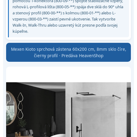
pomocou T-konektora (800-09-**) spojíte stabilizačné vzpery,
rohová L-profilová lišta (800-05-**) spája dve sklá do 90° uhla
a stenový profil (800-00-**) s kolmou (800-01-**) alebo L-
vzperou (800-03-**) zaistí pevné ukotvenie. Tak vytvoríte
Walk-In, Walk-Thru alebo uzavretý kút presne podľa svojej
kúpeľne.
Mexen Kioto sprchová zástena 60x200 cm, 8mm sklo číre,
čierny profil · Predáva HeavenShop