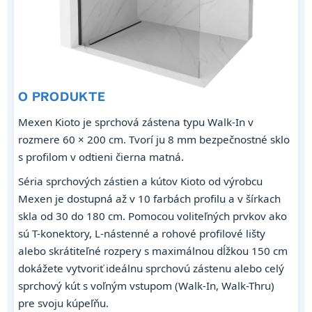
O PRODUKTE
Mexen Kioto je sprchová zástena typu Walk-In v
rozmere 60 × 200 cm. Tvorí ju 8 mm bezpečnostné sklo
s profilom v odtieni čierna matná.
Séria sprchových zástien a kútov Kioto od výrobcu
Mexen je dostupná až v 10 farbách profilu a v šírkach
skla od 30 do 180 cm. Pomocou voliteľných prvkov ako
sú T-konektory, L-nástenné a rohové profilové lišty
alebo skrátiteľné rozpery s maximálnou dĺžkou 150 cm
dokážete vytvoriť ideálnu sprchovú zástenu alebo celý
sprchový kút s voľným vstupom (Walk-In, Walk-Thru)
pre svoju kúpeľňu.