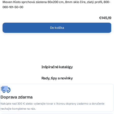
Mexen Kioto sprchová zástena 60x200 cm, 8mm sklo číre, zlatý profil, 800-
060-101-50-00
€145,19
Do košíka
Z
á
p
ä
Inšpiračné katalógy
t
i
Rady, tipy a novinky
e
Doprava zdarma
Nakúpte nad 300 € alebo vyberajte tovar s ikonou dopravy zadarmo a doručenie
nechajte kompletne na nás.