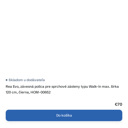
Priemerné
Skladom u dodávateľa
hodnotenie
Rea Evo, závesná polica pre sprchové zásteny typu Walk-in max. šírka
produktu
je
120 cm, čierna, HOM-00652
3,8
z
5
€70
hviezdičiek.
Do košíka