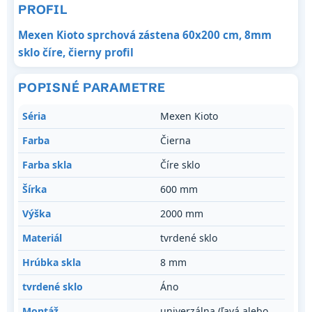
PROFIL
Mexen Kioto sprchová zástena 60x200 cm, 8mm
sklo číre, čierny profil
POPISNÉ PARAMETRE
Séria
Mexen Kioto
Farba
Čierna
Farba skla
Číre sklo
Šírka
600 mm
Výška
2000 mm
Materiál
tvrdené sklo
Hrúbka skla
8 mm
tvrdené sklo
Áno
Montáž
univerzálna (ľavá alebo