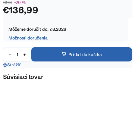
€173
–20 %
z
€136,99
5
hviezdičiek.
Jednotková
cena:
Môžeme doručiť do:
7.8.2026
Možnosti doručenia
Pridať do košíka
Strážiť
Súvisiaci tovar