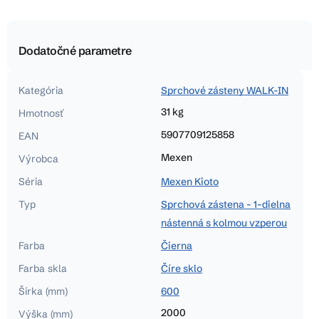
Dodatočné parametre
Kategória
Sprchové zásteny WALK-IN
31 kg
Hmotnosť
5907709125858
EAN
Mexen
Výrobca
Séria
Mexen Kioto
Typ
Sprchová zástena - 1-dielna
nástenná s kolmou vzperou
Farba
Čierna
Farba skla
Číre sklo
Šírka (mm)
600
2000
Výška (mm)