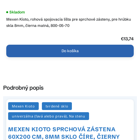
Skladom
Mexen Kioto, rohová spojovacia lišta pre sprchové zásteny, pre hrúbku
skla 8mm, čierna matná, 800-05-70
€13,74
Do košíka
Podrobný popis
Mexen Kioto
tvrdené sklo
univerzálna (ľavá alebo pravá), Na stenu
MEXEN KIOTO SPRCHOVÁ ZÁSTENA
60X200 CM, 8MM SKLO ČÍRE, ČIERNY