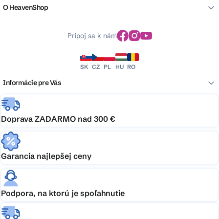
O HeavenShop
Pripoj sa k nám
SK
CZ
PL
HU
RO
Informácie pre Vás
Doprava ZADARMO nad 300 €
Garancia najlepšej ceny
Podpora, na ktorú je spoľahnutie