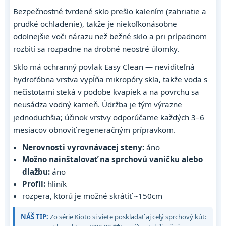
Bezpečnostné tvrdené sklo prešlo kalením (zahriatie a
prudké ochladenie), takže je niekoľkonásobne
odolnejšie voči nárazu než bežné sklo a pri prípadnom
rozbití sa rozpadne na drobné neostré úlomky.
Sklo má ochranný povlak Easy Clean — neviditeľná
hydrofóbna vrstva vypĺňa mikropóry skla, takže voda s
nečistotami steká v podobe kvapiek a na povrchu sa
neusádza vodný kameň. Údržba je tým výrazne
jednoduchšia; účinok vrstvy odporúčame každých 3–6
mesiacov obnoviť regeneračným prípravkom.
Nerovnosti vyrovnávacej steny:
áno
Možno nainštalovať na sprchovú vaničku alebo
dlažbu:
áno
Profil:
hliník
rozpera, ktorú je možné skrátiť ~150cm
NÁŠ TIP:
Zo série Kioto si viete poskladať aj celý sprchový kút: