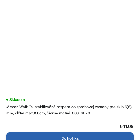
Priemerné
Skladom
hodnotenie
Mexen Walk-In, stabilizačná rozpera do sprchovej zásteny pre sklo 6(8)
produktu
je
mm, dĺžka max.150cm, čierna matná, 800-01-70
4,5
z
5
€41,09
hviezdičiek.
Do košíka