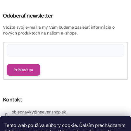
Odoberať newsletter
Vložte svoj e-mail a my Vám budeme zasielať informácie o
nových produktoch na našom e-shope.
Vložením e-mailu súhlasíte s
podmienkami ochrany osobných údajov
Prihlásiť sa
Kontakt
objednavky
@
heavenshop.sk
+421 914 399 399
Tento web používa súbory cookie. Ďalším prechádzaním
_Info objednávky : +421 914 399 399 Pracovné dni od