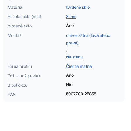
Materiál
tvrdené sklo
Hrúbka skla (mm)
8 mm
Áno
tvrdené sklo
Montáž
univerzálna (ľavá alebo
pravá)
,
Na stenu
Farba profilu
Čierna matná
Áno
Ochranný povlak
Nie
S poličkou
5907709125858
EAN