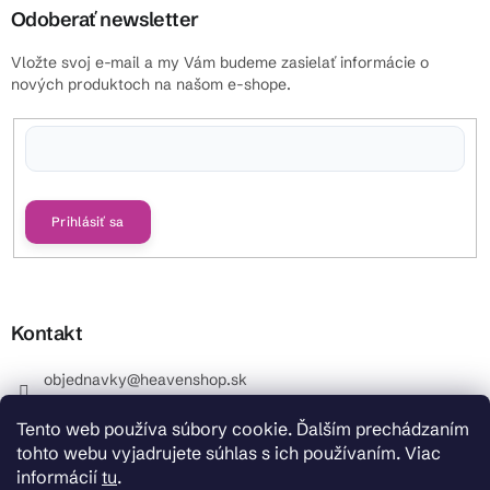
Odoberať newsletter
Vložte svoj e-mail a my Vám budeme zasielať informácie o
nových produktoch na našom e-shope.
Vložením e-mailu súhlasíte s
podmienkami ochrany osobných údajov
Prihlásiť sa
Kontakt
objednavky
@
heavenshop.sk
+421 914 399 399
Tento web používa súbory cookie. Ďalším prechádzaním
_Info objednávky : +421 914 399 399 Pracovné dni od
tohto webu vyjadrujete súhlas s ich používaním. Viac
8.00 hod. do 12.00 . REKLAMÁCIE : +421 914 399 399
informácií
tu
.
HeavenShop.sk