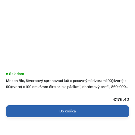
Skladom
Mexen Rio, štvorcový sprchovací kút s posuvnými dverami 90(dvere) x
90(dvere) x 190 cm, 6mm číre sklo s pásikmi, chrómový profil, 860-090-
090-01-20
€176,42
Do košíka