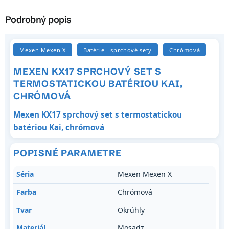
Podrobný popis
Mexen Mexen X
Batérie - sprchové sety
Chrómová
MEXEN KX17 SPRCHOVÝ SET S
TERMOSTATICKOU BATÉRIOU KAI,
CHRÓMOVÁ
Mexen KX17 sprchový set s termostatickou
batériou Kai, chrómová
POPISNÉ PARAMETRE
Séria
Mexen Mexen X
Farba
Chrómová
Tvar
Okrúhly
Materiál
Mosadz