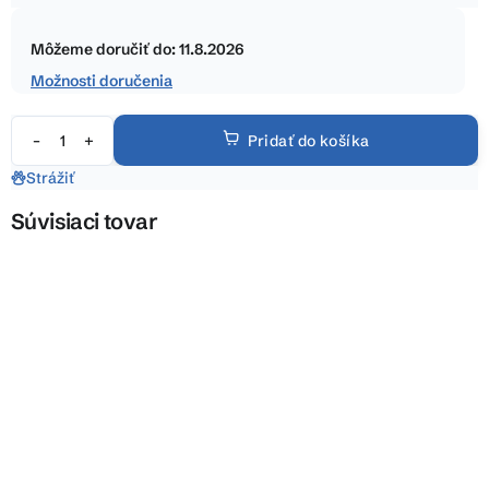
5
Jednotková
hviezdičiek.
cena:
Môžeme doručiť do:
11.8.2026
Možnosti doručenia
Pridať do košíka
Strážiť
Súvisiaci tovar