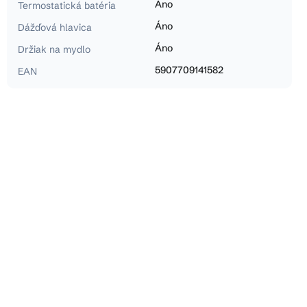
Áno
Termostatická batéria
Áno
Dážďová hlavica
Áno
Držiak na mydlo
5907709141582
EAN