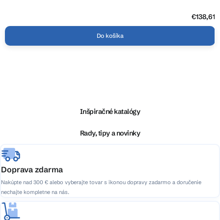
€138,61
Do košíka
Z
á
p
ä
Inšpiračné katalógy
t
i
Rady, tipy a novinky
e
Doprava zdarma
Nakúpte nad 300 € alebo vyberajte tovar s ikonou dopravy zadarmo a doručenie
nechajte kompletne na nás.