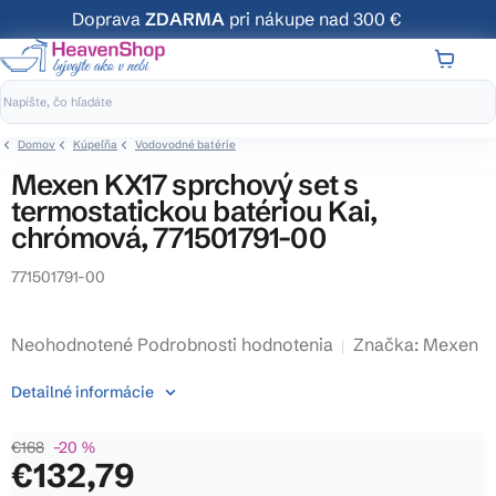
Prejsť
Doprava
ZDARMA
pri nákupe nad 300 €
na
obsah
NÁKUP
KOŠÍK
Domov
Kúpeľňa
Vodovodné batérie
Mexen KX17 sprchový set s
termostatickou batériou Kai,
chrómová, 771501791-00
771501791-00
Priemerné
Neohodnotené
Podrobnosti hodnotenia
Značka:
Mexen
hodnotenie
Detailné informácie
produktu
je
€168
–20 %
0,0
€132,79
z