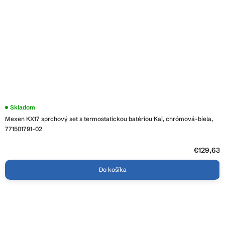
Skladom
Mexen KX17 sprchový set s termostatickou batériou Kai, chrómová-biela,
771501791-02
€129,63
Do košíka