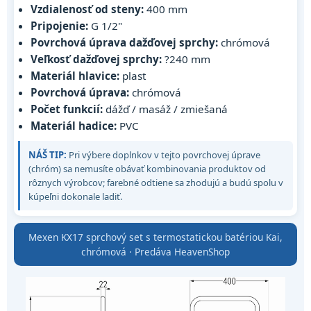
Vzdialenosť od steny:
400 mm
Pripojenie:
G 1/2"
Povrchová úprava dažďovej sprchy:
chrómová
Veľkosť dažďovej sprchy:
?240 mm
Materiál hlavice:
plast
Povrchová úprava:
chrómová
Počet funkcií:
dážď / masáž / zmiešaná
Materiál hadice:
PVC
NÁŠ TIP:
Pri výbere doplnkov v tejto povrchovej úprave
(chróm) sa nemusíte obávať kombinovania produktov od
rôznych výrobcov; farebné odtiene sa zhodujú a budú spolu v
kúpeľni dokonale ladiť.
Mexen KX17 sprchový set s termostatickou batériou Kai,
chrómová · Predáva HeavenShop