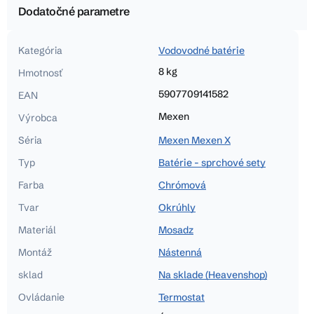
Dodatočné parametre
Kategória
Vodovodné batérie
8 kg
Hmotnosť
5907709141582
EAN
Mexen
Výrobca
Séria
Mexen Mexen X
Typ
Batérie - sprchové sety
Farba
Chrómová
Tvar
Okrúhly
Materiál
Mosadz
Montáž
Nástenná
sklad
Na sklade (Heavenshop)
Ovládanie
Termostat