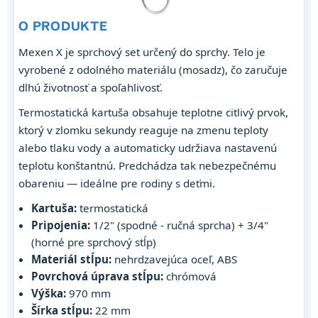
O PRODUKTE
Mexen X je sprchový set určený do sprchy. Telo je
vyrobené z odolného materiálu (mosadz), čo zaručuje
dlhú životnosť a spoľahlivosť.
Termostatická kartuša obsahuje teplotne citlivý prvok,
ktorý v zlomku sekundy reaguje na zmenu teploty
alebo tlaku vody a automaticky udržiava nastavenú
teplotu konštantnú. Predchádza tak nebezpečnému
obareniu — ideálne pre rodiny s deťmi.
Kartuša:
termostatická
Pripojenia:
1/2" (spodné - ručná sprcha) + 3/4"
(horné pre sprchový stĺp)
Materiál stĺpu:
nehrdzavejúca oceľ, ABS
Povrchová úprava stĺpu:
chrómová
Výška:
970 mm
Šírka stĺpu:
22 mm