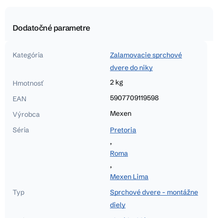
Dodatočné parametre
Kategória
Zalamovacie sprchové
dvere do niky
2 kg
Hmotnosť
5907709119598
EAN
Mexen
Výrobca
Séria
Pretoria
,
Roma
,
Mexen Lima
Typ
Sprchové dvere - montážne
diely