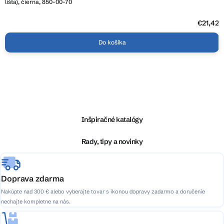
lišta), čierna, 850-00-70
€21,42
Do košíka
Z
á
p
ä
Inšpiračné katalógy
t
i
Rady, tipy a novinky
e
Doprava zdarma
Nakúpte nad 300 € alebo vyberajte tovar s ikonou dopravy zadarmo a doručenie
nechajte kompletne na nás.