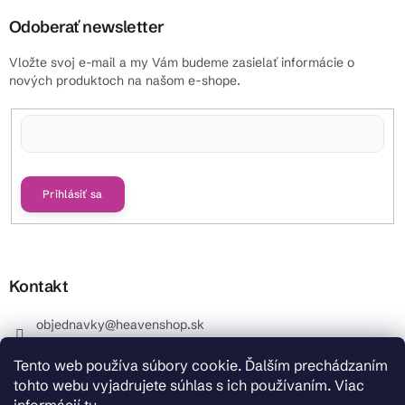
Odoberať newsletter
Vložte svoj e-mail a my Vám budeme zasielať informácie o
nových produktoch na našom e-shope.
Vložením e-mailu súhlasíte s
podmienkami ochrany osobných údajov
Prihlásiť sa
Kontakt
objednavky
@
heavenshop.sk
+421 914 399 399
Tento web používa súbory cookie. Ďalším prechádzaním
_Info objednávky : +421 914 399 399 Pracovné dni od
tohto webu vyjadrujete súhlas s ich používaním. Viac
8.00 hod. do 12.00 . REKLAMÁCIE : +421 914 399 399