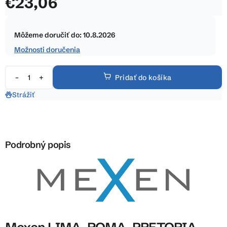
€23,06
z
5
Jednotková
hviezdičiek.
cena:
Môžeme doručiť do:
10.8.2026
Možnosti doručenia
Pridať do košíka
Strážiť
Podrobný popis