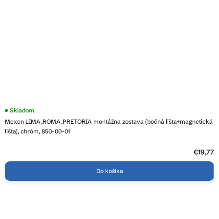
Priemerné
Skladom
hodnotenie
Mexen LIMA,ROMA,PRETORIA montážna zostava (bočná lišta+magnetická
produktu
je
lišta), chróm, 850-00-01
3,8
z
5
€19,77
hviezdičiek.
Do košíka