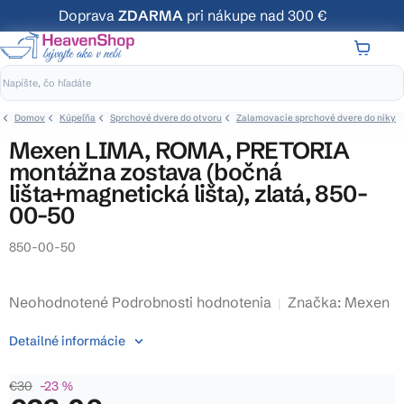
Prejsť
Doprava
ZDARMA
pri nákupe nad 300 €
na
obsah
NÁKUP
KOŠÍK
Domov
Kúpeľňa
Sprchové dvere do otvoru
Zalamovacie sprchové dvere do niky
Mexen LIMA, ROMA, PRETORIA
montážna zostava (bočná
lišta+magnetická lišta), zlatá, 850-
00-50
850-00-50
Priemerné
Neohodnotené
Podrobnosti hodnotenia
Značka:
Mexen
hodnotenie
Detailné informácie
produktu
je
€30
–23 %
0,0