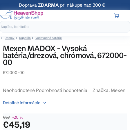
Prejsť
Doprava
ZDARMA
pri nákupe nad 300 €
na
obsah
NÁKUP
KOŠÍK
Domov
Kúpeľňa
Vodovodné batérie
Mexen MADOX - Vysoká
batéria/drezová, chrómová, 672000-
00
672000-00
Priemerné
Neohodnotené
Podrobnosti hodnotenia
Značka:
Mexen
hodnotenie
Detailné informácie
produktu
je
€57
–20 %
0,0
€45,19
z