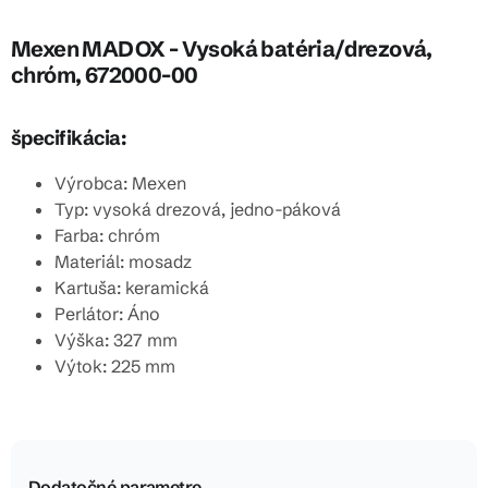
Mexen MADOX - Vysoká batéria/drezová,
chróm, 672000-00
špecifikácia:
Výrobca: Mexen
Typ: vysoká drezová, jedno-páková
Farba: chróm
Materiál:
mosadz
Kartuša: keramická
Perlátor: Áno
Výška: 327 mm
Výtok: 225 mm
Dodatočné parametre