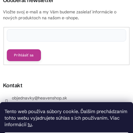
Odoberať newsletter
Vložte svoj e-mail a my Vám budeme zasielať informácie o
nových produktoch na našom e-shope.
Vložením e-mailu súhlasíte s
podmienkami ochrany osobných údajov
Prihlásiť sa
Kontakt
objednavky
@
heavenshop.sk
+421 914 399 399
Tento web používa súbory cookie. Ďalším prechádzaním
_Info objednávky : +421 914 399 399 Pracovné dni od
tohto webu vyjadrujete súhlas s ich používaním. Viac
8.00 hod. do 12.00 . REKLAMÁCIE : +421 914 399 399
informácií
tu
.
HeavenShop.sk