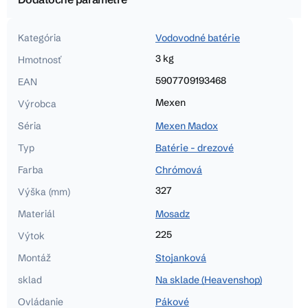
Kategória
Vodovodné batérie
3 kg
Hmotnosť
5907709193468
EAN
Mexen
Výrobca
Séria
Mexen Madox
Typ
Batérie - drezové
Farba
Chrómová
327
Výška (mm)
Materiál
Mosadz
225
Výtok
Montáž
Stojanková
sklad
Na sklade (Heavenshop)
Ovládanie
Pákové