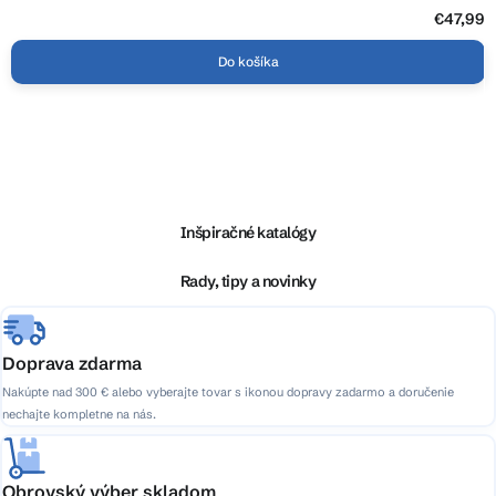
€47,99
Do košíka
Z
á
p
ä
Inšpiračné katalógy
t
i
Rady, tipy a novinky
e
Doprava zdarma
Nakúpte nad 300 € alebo vyberajte tovar s ikonou dopravy zadarmo a doručenie
nechajte kompletne na nás.
Obrovský výber skladom