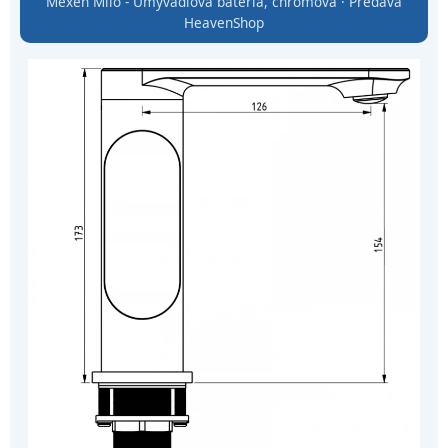
Mexen Milo - Umývadlová batéria, chrómová · Predáva
HeavenShop