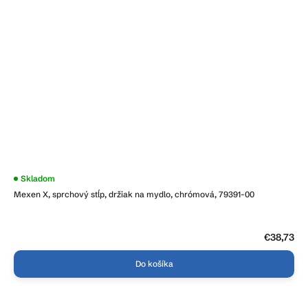
Skladom
Mexen X, sprchový stĺp, držiak na mydlo, chrómová, 79391-00
€38,73
Do košíka