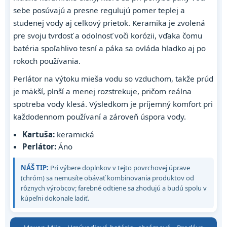
sebe posúvajú a presne regulujú pomer teplej a
studenej vody aj celkový prietok. Keramika je zvolená
pre svoju tvrdosť a odolnosť voči korózii, vďaka čomu
batéria spoľahlivo tesní a páka sa ovláda hladko aj po
rokoch používania.
Perlátor na výtoku mieša vodu so vzduchom, takže prúd
je mäkší, plnší a menej rozstrekuje, pričom reálna
spotreba vody klesá. Výsledkom je príjemný komfort pri
každodennom používaní a zároveň úspora vody.
Kartuša:
keramická
Perlátor:
Áno
NÁŠ TIP:
Pri výbere doplnkov v tejto povrchovej úprave
(chróm) sa nemusíte obávať kombinovania produktov od
rôznych výrobcov; farebné odtiene sa zhodujú a budú spolu v
kúpeľni dokonale ladiť.