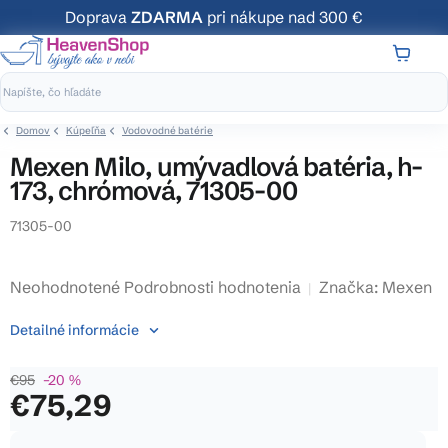
Prejsť
Doprava
ZDARMA
pri nákupe nad 300 €
na
obsah
NÁKUP
KOŠÍK
Domov
Kúpeľňa
Vodovodné batérie
Mexen Milo, umývadlová batéria, h-
173, chrómová, 71305-00
71305-00
Priemerné
Neohodnotené
Podrobnosti hodnotenia
Značka:
Mexen
hodnotenie
Detailné informácie
produktu
je
€95
–20 %
0,0
€75,29
z
5
Jednotková