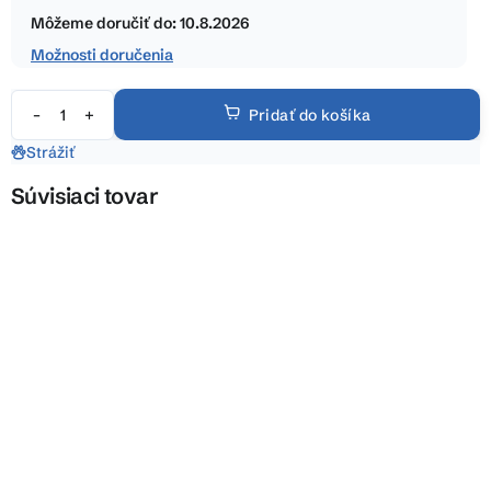
hviezdičiek.
cena:
Môžeme doručiť do:
10.8.2026
Možnosti doručenia
Pridať do košíka
Strážiť
Súvisiaci tovar