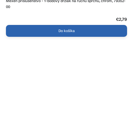
Mexen príslušenstvo - 1-bodový držiak na ručnú sprchu, chróm, 79352-
00
€2,79
Do košíka