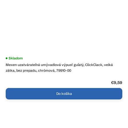
Priemerné
Skladom
hodnotenie
Mexen uzatvárateľná umývadlová výpusť guľatý, ClickClack, velká
produktu
je
zátka, bez prepadu, chrómová, 79910-00
3,7
z
5
€9,59
hviezdičiek.
Do košíka