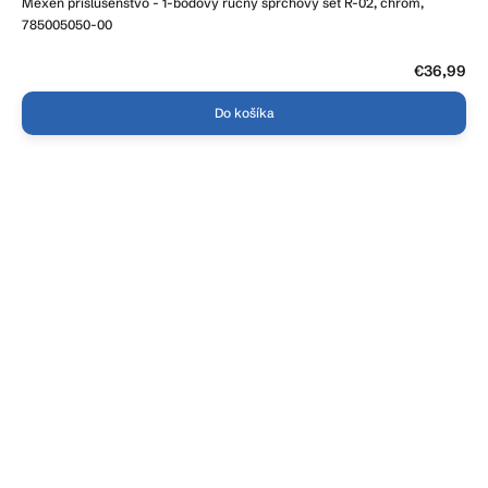
Mexen príslušenstvo - 1-bodový ručný sprchový set R-02, chróm,
785005050-00
€36,99
Do košíka