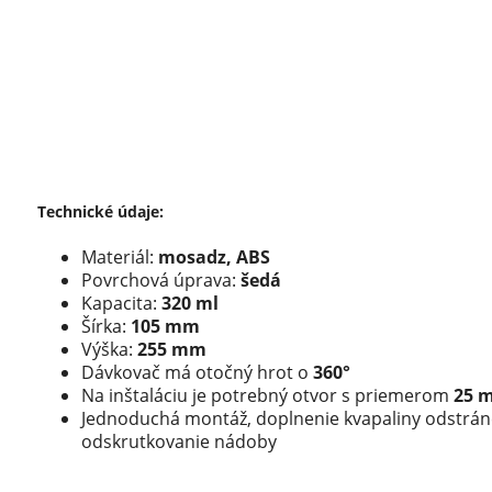
Technické údaje:
Materiál:
mosadz, ABS
Povrchová úprava:
šedá
Kapacita:
320 ml
Šírka:
105 mm
Výška:
255 mm
Dávkovač má otočný hrot o
360°
Na inštaláciu je potrebný otvor s priemerom
25 
Jednoduchá montáž, doplnenie kvapaliny odstrá
odskrutkovanie nádoby