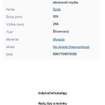
dávkovač mydla
Farba
Šedá
105
Šírka (mm)
255
Výška (mm)
Štvorcový
Tvar
Materiál
Mosadz
sklad
Na sklade (Heavenshop)
5907709175129
EAN
Z
á
p
ä
Inšpiračné katalógy
t
i
Rady, tipy a novinky