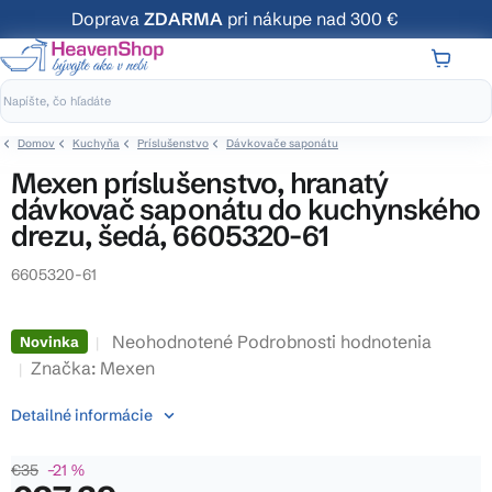
Prejsť
Doprava
ZDARMA
pri nákupe nad 300 €
na
obsah
NÁKUP
KOŠÍK
Domov
Kuchyňa
Príslušenstvo
Dávkovače saponátu
Mexen príslušenstvo, hranatý
dávkovač saponátu do kuchynského
drezu, šedá, 6605320-61
6605320-61
Priemerné
Neohodnotené
Podrobnosti hodnotenia
Novinka
hodnotenie
Značka:
Mexen
produktu
Detailné informácie
je
0,0
€35
–21 %
z