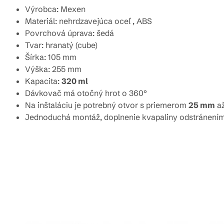
Výrobca: Mexen
Materiál:
nehrdzavejúca oceľ
, ABS
Povrchová úprava: šedá
Tvar: hranatý (cube)
Šírka: 105 mm
Výška: 255 mm
Kapacita:
320 ml
Dávkovač má otočný hrot o
360°
Na inštaláciu je potrebný otvor s priemerom
25 mm
a
Jednoduchá montáž, doplnenie kvapaliny odstránení