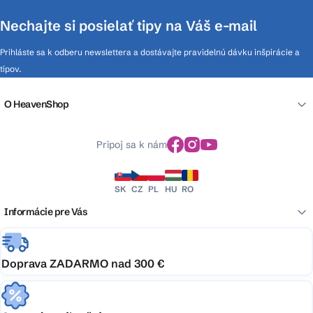
Nechajte si posielať tipy na Váš e-mail
Prihláste sa k odberu newslettera a dostávajte pravidelnú dávku inšpirácie a
tipov.
O HeavenShop
Pripoj sa k nám
SK
CZ
PL
HU
RO
Informácie pre Vás
Doprava ZADARMO nad 300 €