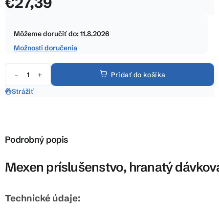
€27,39
5
hviezdičiek.
Jednotková
cena:
Môžeme doručiť do:
11.8.2026
Možnosti doručenia
Pridať do košíka
Strážiť
Podrobný popis
Mexen príslušenstvo, hranatý dávko
Technické údaje: