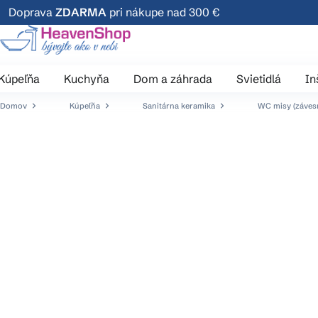
Prejsť
Doprava
ZDARMA
pri nákupe nad 300 €
na
obsah
Kúpeľňa
Kuchyňa
Dom a záhrada
Svietidlá
In
Domov
Kúpeľňa
Sanitárna keramika
WC misy (závesn