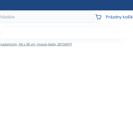
Prázdny košík
NÁKUPNÝ
KOŠÍK
j
padajúcim, 48 x 35 cm, tmavá-šedá, 30724071