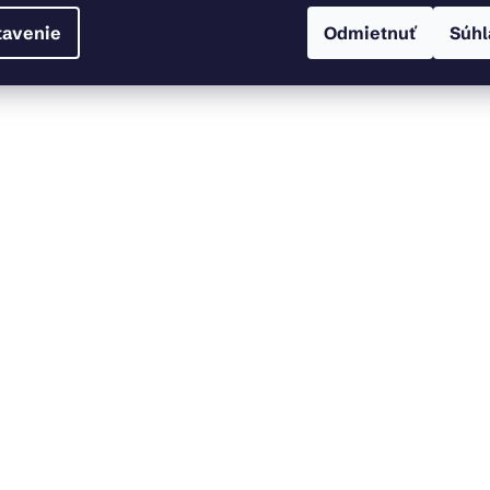
tavenie
Odmietnuť
Súhl