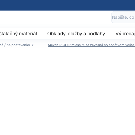
štalačný materiál
Obklady, dlažby a podlahy
Výpreda
é / na postavenie)
Mexen RICO Rimless misa závesná so sedátkom voľne-