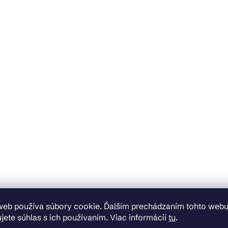
web používa súbory cookie. Ďalším prechádzaním tohto web
jete súhlas s ich používaním. Viac informácií
tu
.