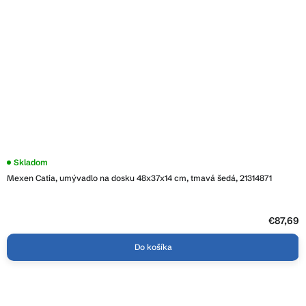
Skladom
Mexen Catia, umývadlo na dosku 48x37x14 cm, tmavá šedá, 21314871
€87,69
Do košíka