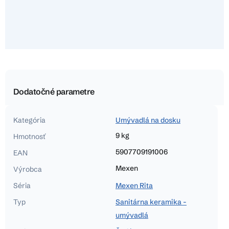
Dodatočné parametre
Kategória
Umývadlá na dosku
9 kg
Hmotnosť
5907709191006
EAN
Mexen
Výrobca
Séria
Mexen Rita
Typ
Sanitárna keramika -
umývadlá