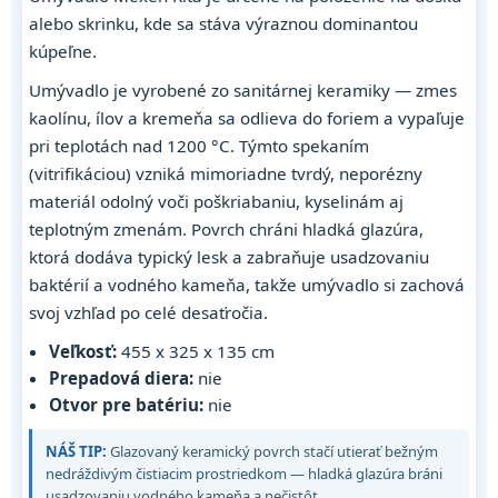
alebo skrinku, kde sa stáva výraznou dominantou
kúpeľne.
Umývadlo je vyrobené zo sanitárnej keramiky — zmes
kaolínu, ílov a kremeňa sa odlieva do foriem a vypaľuje
pri teplotách nad 1200 °C. Týmto spekaním
(vitrifikáciou) vzniká mimoriadne tvrdý, neporézny
materiál odolný voči poškriabaniu, kyselinám aj
teplotným zmenám. Povrch chráni hladká glazúra,
ktorá dodáva typický lesk a zabraňuje usadzovaniu
baktérií a vodného kameňa, takže umývadlo si zachová
svoj vzhľad po celé desaťročia.
Veľkosť:
455 x 325 x 135 cm
Prepadová diera:
nie
Otvor pre batériu:
nie
NÁŠ TIP:
Glazovaný keramický povrch stačí utierať bežným
nedráždivým čistiacim prostriedkom — hladká glazúra bráni
usadzovaniu vodného kameňa a nečistôt.