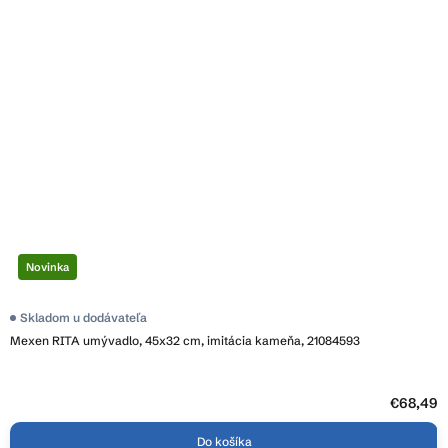
Novinka
Priemerné
Skladom u dodávateľa
hodnotenie
Mexen RITA umývadlo, 45x32 cm, imitácia kameňa, 21084593
produktu
je
5,0
z
5
€68,49
hviezdičiek.
Do košíka