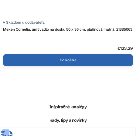
Skladom u dodávateľa
Mexen Cornelia, umývadlo na dosku 50 x 36 cm, platinová matná, 21885063
€123,29
Do košíka
Z
á
p
ä
Inšpiračné katalógy
t
i
Rady, tipy a novinky
e