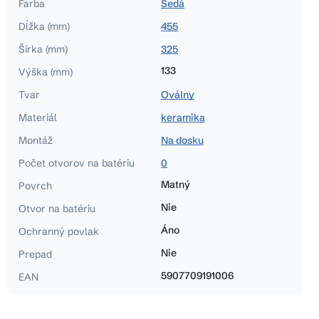
Farba
Šedá
Dĺžka (mm)
455
Šírka (mm)
325
133
Výška (mm)
Tvar
Oválny
Materiál
keramika
Montáž
Na dosku
Počet otvorov na batériu
0
Matný
Povrch
Nie
Otvor na batériu
Áno
Ochranný povlak
Nie
Prepad
5907709191006
EAN