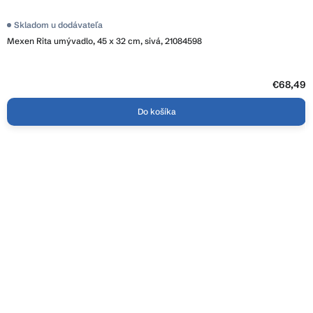
Priemerné
Skladom u dodávateľa
hodnotenie
Mexen Rita umývadlo, 45 x 32 cm, sivá, 21084598
produktu
je
4,3
z
5
€68,49
hviezdičiek.
Do košíka