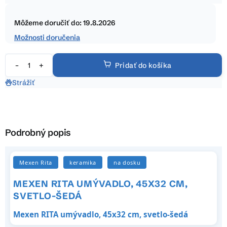
hviezdičiek.
Jednotková
cena:
Môžeme doručiť do:
19.8.2026
Možnosti doručenia
Pridať do košíka
Strážiť
Podrobný popis
Mexen Rita
keramika
na dosku
MEXEN RITA UMÝVADLO, 45X32 CM,
SVETLO-ŠEDÁ
Mexen RITA umývadlo, 45x32 cm, svetlo-šedá