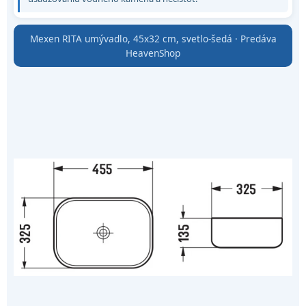
Mexen RITA umývadlo, 45x32 cm, svetlo-šedá · Predáva
HeavenShop