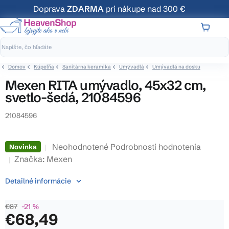
Prejsť
Doprava
ZDARMA
pri nákupe nad 300 €
na
obsah
NÁKUP
KOŠÍK
Domov
Kúpeľňa
Sanitárna keramika
Umývadlá
Umývadlá na dosku
Mexen RITA umývadlo, 45x32 cm,
svetlo-šedá, 21084596
21084596
Priemerné
Neohodnotené
Podrobnosti hodnotenia
Novinka
hodnotenie
Značka:
Mexen
produktu
Detailné informácie
je
0,0
€87
–21 %
z
€68,49
5