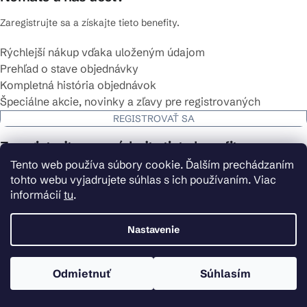
Zaregistrujte sa a získajte tieto benefity.
Rýchlejší nákup vďaka uloženým údajom
Prehľad o stave objednávky
Kompletná história objednávok
Špeciálne akcie, novinky a zľavy pre registrovaných
REGISTROVAŤ SA
Zaregistrujte sa a získajte tieto benefity
Tento web používa súbory cookie. Ďalším prechádzaním
Rýchlejší nákup vďaka uloženým údajom
tohto webu vyjadrujete súhlas s ich používaním. Viac
Prehľad o stave objednávky
informácií
tu
.
Kompletná história objednávok
Špeciálne akcie, novinky a zľavy pre registrovaných
Nastavenie
Máte už účet vytvorený? Prihláste sa.
PRIHLÁSIŤ SA
Odmietnuť
Súhlasím
Kontakt