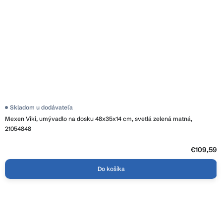
Skladom u dodávateľa
Mexen Viki, umývadlo na dosku 48x35x14 cm, svetlá zelená matná,
21054848
€109,59
Do košíka
Z
á