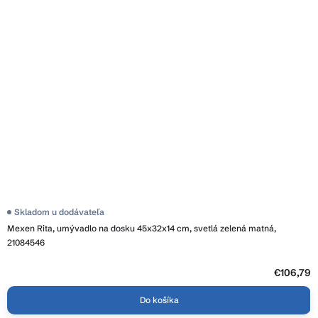
Skladom u dodávateľa
Mexen Rita, umývadlo na dosku 45x32x14 cm, svetlá zelená matná,
21084546
€106,79
Do košíka