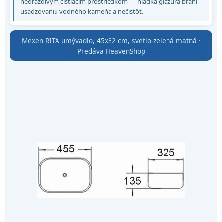
nedráždivým čistiacim prostriedkom — hladká glazúra bráni
usadzovaniu vodného kameňa a nečistôt.
Mexen RITA umývadlo, 45x32 cm, svetlo-zelená matná ·
Predáva HeavenShop