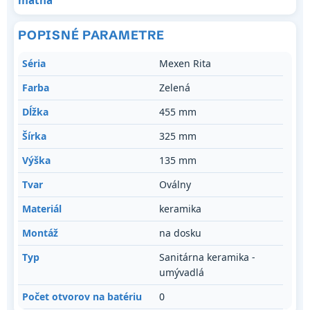
matná
POPISNÉ PARAMETRE
Séria
Mexen Rita
Farba
Zelená
Dĺžka
455 mm
Šírka
325 mm
Výška
135 mm
Tvar
Oválny
Materiál
keramika
Montáž
na dosku
Typ
Sanitárna keramika -
umývadlá
Počet otvorov na batériu
0