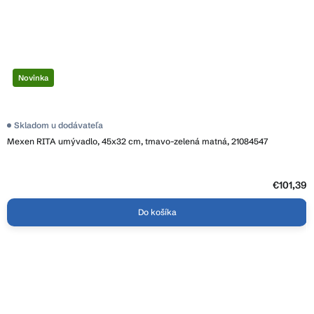
Novinka
Skladom u dodávateľa
Mexen RITA umývadlo, 45x32 cm, tmavo-zelená matná, 21084547
€101,39
Do košíka