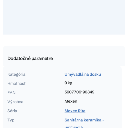
Dodatočné parametre
Kategória
Umývadlá na dosku
9 kg
Hmotnosť
5907709190849
EAN
Mexen
Výrobca
Séria
Mexen Rita
Typ
Sanitárna keramika -
umývadlá