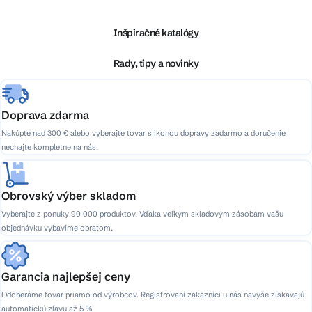
p
ä
Inšpiračné katalógy
t
i
Rady, tipy a novinky
e
Doprava zdarma
Nakúpte nad 300 € alebo vyberajte tovar s ikonou dopravy zadarmo a doručenie
nechajte kompletne na nás.
Obrovský výber skladom
Vyberajte z ponuky 90 000 produktov. Vďaka veľkým skladovým zásobám vašu
objednávku vybavíme obratom.
Garancia najlepšej ceny
Odoberáme tovar priamo od výrobcov. Registrovaní zákazníci u nás navyše získavajú
automatickú zľavu až 5 %.