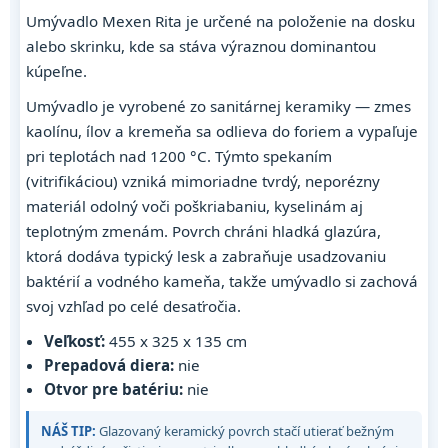
Umývadlo Mexen Rita je určené na položenie na dosku
alebo skrinku, kde sa stáva výraznou dominantou
kúpeľne.
Umývadlo je vyrobené zo sanitárnej keramiky — zmes
kaolínu, ílov a kremeňa sa odlieva do foriem a vypaľuje
pri teplotách nad 1200 °C. Týmto spekaním
(vitrifikáciou) vzniká mimoriadne tvrdý, neporézny
materiál odolný voči poškriabaniu, kyselinám aj
teplotným zmenám. Povrch chráni hladká glazúra,
ktorá dodáva typický lesk a zabraňuje usadzovaniu
baktérií a vodného kameňa, takže umývadlo si zachová
svoj vzhľad po celé desaťročia.
Veľkosť:
455 x 325 x 135 cm
Prepadová diera:
nie
Otvor pre batériu:
nie
NÁŠ TIP:
Glazovaný keramický povrch stačí utierať bežným