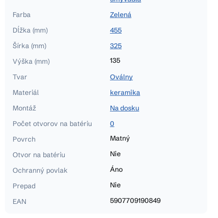
Farba
Zelená
Dĺžka (mm)
455
Šírka (mm)
325
135
Výška (mm)
Tvar
Oválny
Materiál
keramika
Montáž
Na dosku
Počet otvorov na batériu
0
Matný
Povrch
Nie
Otvor na batériu
Áno
Ochranný povlak
Nie
Prepad
5907709190849
EAN