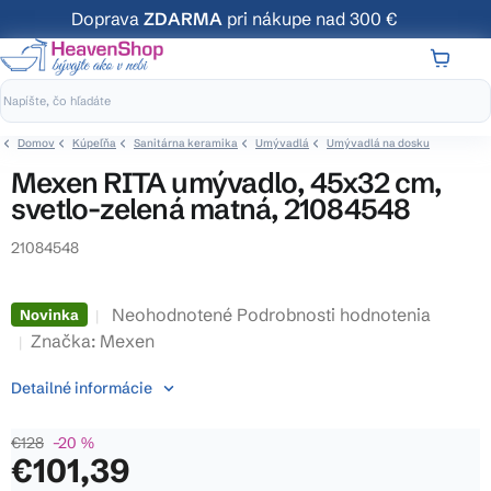
Prejsť
Doprava
ZDARMA
pri nákupe nad 300 €
na
obsah
NÁKUP
KOŠÍK
Domov
Kúpeľňa
Sanitárna keramika
Umývadlá
Umývadlá na dosku
Mexen RITA umývadlo, 45x32 cm,
svetlo-zelená matná, 21084548
21084548
Priemerné
Neohodnotené
Podrobnosti hodnotenia
Novinka
hodnotenie
Značka:
Mexen
produktu
Detailné informácie
je
0,0
€128
–20 %
z
€101,39
5