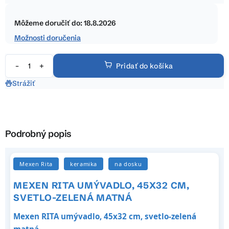
hviezdičiek.
Jednotková
cena:
Môžeme doručiť do:
18.8.2026
Možnosti doručenia
Pridať do košíka
Strážiť
Podrobný popis
Mexen Rita
keramika
na dosku
MEXEN RITA UMÝVADLO, 45X32 CM,
SVETLO-ZELENÁ MATNÁ
Mexen RITA umývadlo, 45x32 cm, svetlo-zelená