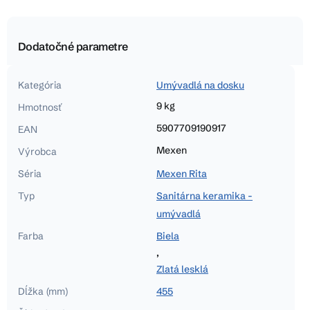
Dodatočné parametre
Kategória
Umývadlá na dosku
9 kg
Hmotnosť
5907709190917
EAN
Mexen
Výrobca
Séria
Mexen Rita
Typ
Sanitárna keramika -
umývadlá
Farba
Biela
,
Zlatá lesklá
Dĺžka (mm)
455