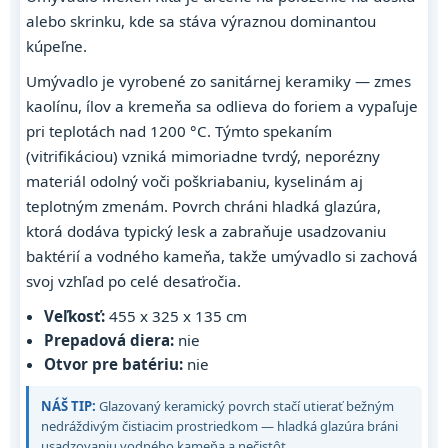
alebo skrinku, kde sa stáva výraznou dominantou
kúpeľne.
Umývadlo je vyrobené zo sanitárnej keramiky — zmes
kaolínu, ílov a kremeňa sa odlieva do foriem a vypaľuje
pri teplotách nad 1200 °C. Týmto spekaním
(vitrifikáciou) vzniká mimoriadne tvrdý, neporézny
materiál odolný voči poškriabaniu, kyselinám aj
teplotným zmenám. Povrch chráni hladká glazúra,
ktorá dodáva typický lesk a zabraňuje usadzovaniu
baktérií a vodného kameňa, takže umývadlo si zachová
svoj vzhľad po celé desaťročia.
Veľkosť:
455 x 325 x 135 cm
Prepadová diera:
nie
Otvor pre batériu:
nie
NÁŠ TIP:
Glazovaný keramický povrch stačí utierať bežným
nedráždivým čistiacim prostriedkom — hladká glazúra bráni
usadzovaniu vodného kameňa a nečistôt.