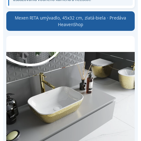
Mexen RITA umývadlo, 45x32 cm, zlatá-biela · Predáva
HeavenShop