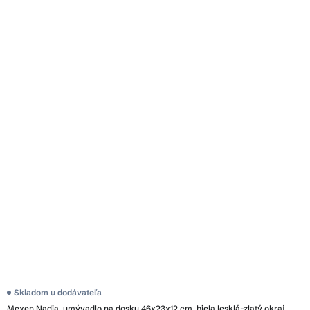
Skladom u dodávateľa
Mexen Nadia, umývadlo na dosku 46x23x12 cm, biela lesklá-zlatý okraj,