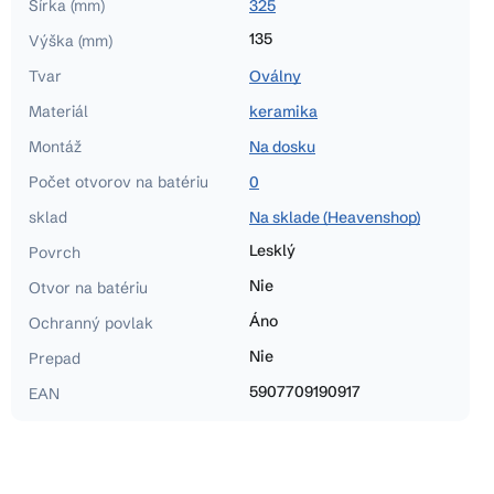
Šírka (mm)
325
135
Výška (mm)
Tvar
Oválny
Materiál
keramika
Montáž
Na dosku
Počet otvorov na batériu
0
sklad
Na sklade (Heavenshop)
Lesklý
Povrch
Nie
Otvor na batériu
Áno
Ochranný povlak
Nie
Prepad
5907709190917
EAN