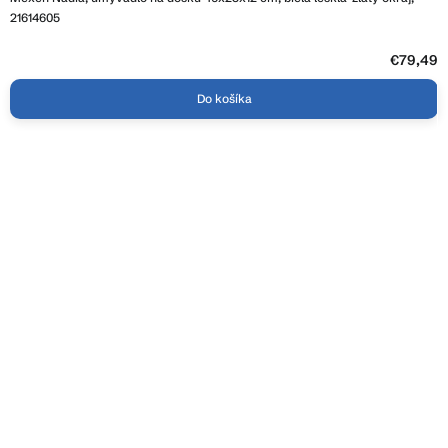
21614605
€79,49
Do košíka