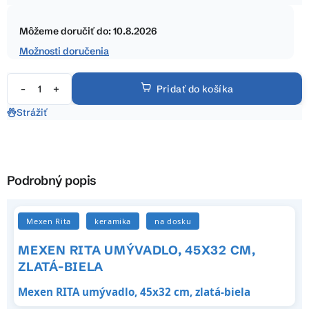
hviezdičiek.
Jednotková
cena:
Môžeme doručiť do:
10.8.2026
Možnosti doručenia
Pridať do košíka
Strážiť
Podrobný popis
Mexen Rita
keramika
na dosku
MEXEN RITA UMÝVADLO, 45X32 CM,
ZLATÁ-BIELA
Mexen RITA umývadlo, 45x32 cm, zlatá-biela