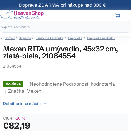
Prejsť
Doprava
ZDARMA
pri nákupe nad 300 €
na
obsah
NÁKUP
KOŠÍK
Domov
Kúpeľňa
Sanitárna keramika
Umývadlá
Umývadlá na dosku
Mexen RITA umývadlo, 45x32 cm,
zlatá-biela, 21084554
21084554
Priemerné
Neohodnotené
Podrobnosti hodnotenia
Novinka
hodnotenie
Značka:
Mexen
produktu
Detailné informácie
je
0,0
€104
–20 %
z
€82,19
5