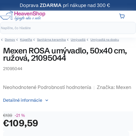
Prejsť
Doprava
ZDARMA
pri nákupe nad 300 €
na
obsah
NÁKUP
KOŠÍK
Domov
Kúpeľňa
Sanitárna keramika
Umývadlá
Umývadlá na dosku
Mexen ROSA umývadlo, 50x40 cm,
ružová, 21095044
21095044
Priemerné
Neohodnotené
Podrobnosti hodnotenia
Značka:
Mexen
hodnotenie
Detailné informácie
produktu
je
€139
–21 %
0,0
€109,59
z
5
Jednotková