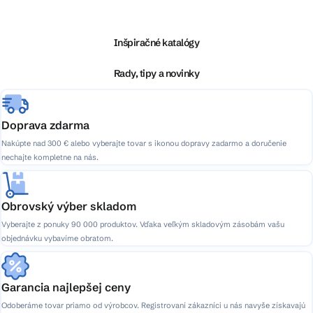
á
p
ä
Inšpiračné katalógy
t
i
Rady, tipy a novinky
e
Doprava zdarma
Nakúpte nad 300 € alebo vyberajte tovar s ikonou dopravy zadarmo a doručenie
nechajte kompletne na nás.
Obrovský výber skladom
Vyberajte z ponuky 90 000 produktov. Vďaka veľkým skladovým zásobám vašu
objednávku vybavíme obratom.
Garancia najlepšej ceny
Odoberáme tovar priamo od výrobcov. Registrovaní zákazníci u nás navyše získavajú