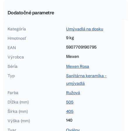
Dodatočné parametre
Kategória
Umývadlá na dosku
9 kg
Hmotnosť
5907709190795
EAN
Mexen
Výrobca
Séria
Mexen Rosa
Typ
Sanitárna keramika -
umývadlá
Farba
Ružová
Dĺžka (mm)
505
Šírka (mm)
405
140
Výška (mm)
Tvar
Oválny