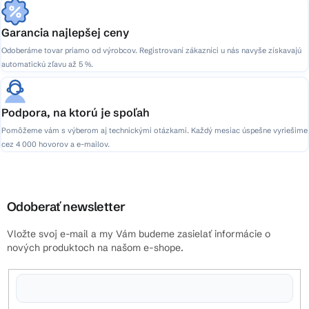
Garancia najlepšej ceny
Odoberáme tovar priamo od výrobcov. Registrovaní zákazníci u nás navyše získavajú
automatickú zľavu až 5 %.
Podpora, na ktorú je spoľah
Pomôžeme vám s výberom aj technickými otázkami. Každý mesiac úspešne vyriešime
cez 4 000 hovorov a e-mailov.
Odoberať newsletter
Vložte svoj e-mail a my Vám budeme zasielať informácie o
nových produktoch na našom e-shope.
Vložením e-mailu súhlasíte s
podmienkami ochrany osobných údajov