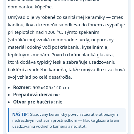
dominantou kúpeľne.
Umývadlo je vyrobené zo sanitárnej keramiky — zmes
kaolínu, ílov a kremeňa sa odlieva do foriem a vypaľuje
pri teplotách nad 1200 °C. Týmto spekaním
(vitrifikáciou) vzniká mimoriadne tvrdý, neporézny
materiál odolný voči poškriabaniu, kyselinám aj
teplotným zmenám. Povrch chráni hladká glazúra,
ktorá dodáva typický lesk a zabraňuje usadzovaniu
baktérií a vodného kameňa, takže umývadlo si zachová
svoj vzhľad po celé desaťročia.
Rozmer:
505x405x140 cm
Prepadová diera:
nie
Otvor pre batériu:
nie
NÁŠ TIP:
Glazovaný keramický povrch stačí utierať bežným
nedráždivým čistiacim prostriedkom — hladká glazúra bráni
usadzovaniu vodného kameňa a nečistôt.