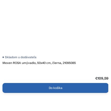
Skladom u dodávateľa
Mexen ROSA umývadlo, 50x40 cm, čierna, 21095085
€109,59
Do košíka
Z