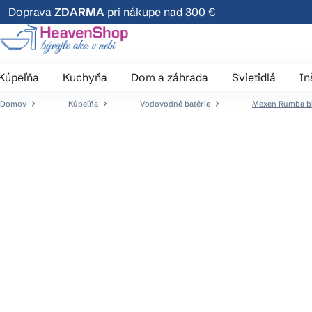
Prejsť
Doprava
ZDARMA
pri nákupe nad 300 €
na
obsah
Kúpeľňa
Kuchyňa
Dom a záhrada
Svietidlá
In
Domov
Kúpeľňa
Vodovodné batérie
Mexen Rumba bid