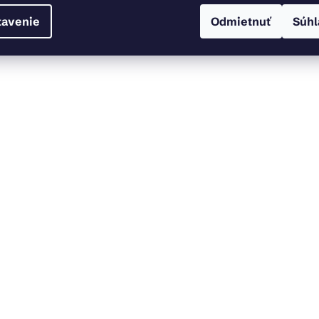
tavenie
Odmietnuť
Súhl