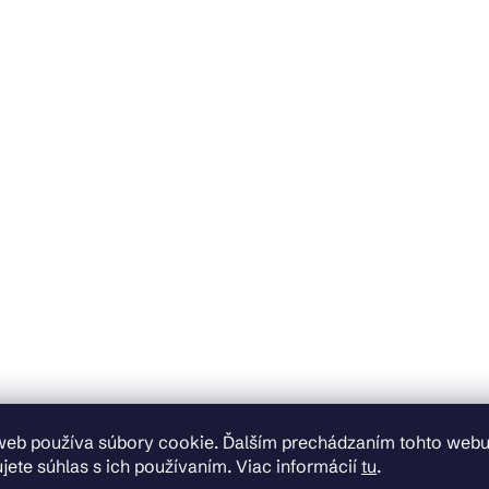
web používa súbory cookie. Ďalším prechádzaním tohto web
jete súhlas s ich používaním. Viac informácií
tu
.