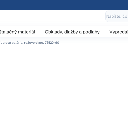
štalačný materiál
Obklady, dlažby a podlahy
Výpreda
etová batéria, ružové-zlato, 73520-60