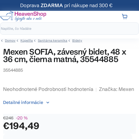
Prejsť
Doprava
ZDARMA
pri nákupe nad 300 €
na
obsah
NÁKUP
KOŠÍK
Domov
Kúpeľňa
Sanitárna keramika
Bidety
Mexen SOFIA, závesný bidet, 48 x
36 cm, čierna matná, 35544885
35544885
Priemerné
Neohodnotené
Podrobnosti hodnotenia
Značka:
Mexen
hodnotenie
Detailné informácie
produktu
je
€246
–20 %
0,0
€194,49
z
5
Jednotková