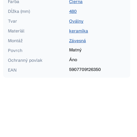
Farba
Čierna
Dĺžka (mm)
480
Tvar
Oválny
Materiál
keramika
Montáž
Závesná
Matný
Povrch
Áno
Ochranný povlak
5907709126350
EAN