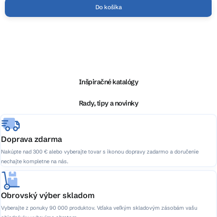
Do košíka
Z
á
p
ä
Inšpiračné katalógy
t
i
Rady, tipy a novinky
e
Doprava zdarma
Nakúpte nad 300 € alebo vyberajte tovar s ikonou dopravy zadarmo a doručenie
nechajte kompletne na nás.
Obrovský výber skladom
Vyberajte z ponuky 90 000 produktov. Vďaka veľkým skladovým zásobám vašu