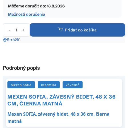
hviezdičiek.
cena:
Môžeme doručiť do:
18.8.2026
Možnosti doručenia
Pridať do košíka
Strážiť
Podrobný popis
Mexen Sofia
keramika
Závesné
MEXEN SOFIA, ZÁVESNÝ BIDET, 48 X 36
CM, ČIERNA MATNÁ
Mexen SOFIA, závesný bidet, 48 x 36 cm, čierna
matná