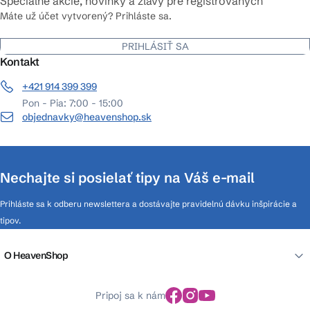
Špeciálne akcie, novinky a zľavy pre registrovaných
Máte už účet vytvorený? Prihláste sa.
PRIHLÁSIŤ SA
Kontakt
+421 914 399 399
Pon - Pia: 7:00 - 15:00
objednavky@heavenshop.sk
Nechajte si posielať tipy na Váš e-mail
Prihláste sa k odberu newslettera a dostávajte pravidelnú dávku inšpirácie a
tipov.
O HeavenShop
Pripoj sa k nám