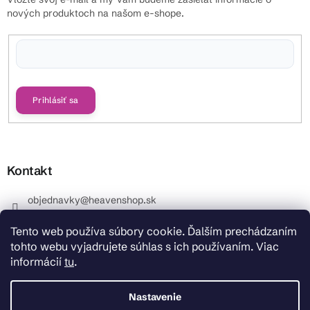
nových produktoch na našom e-shope.
Vložením e-mailu súhlasíte s
podmienkami ochrany osobných údajov
Prihlásiť sa
Kontakt
objednavky
@
heavenshop.sk
+421 914 399 399
Tento web používa súbory cookie. Ďalším prechádzaním
_Info objednávky : +421 914 399 399 Pracovné dni od
tohto webu vyjadrujete súhlas s ich používaním. Viac
8.00 hod. do 12.00 . REKLAMÁCIE : +421 914 399 399
informácií
tu
.
HeavenShop.sk
HeavenShop.sk
Nastavenie