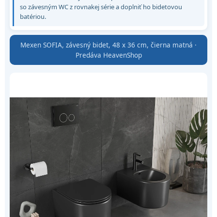
so závesným WC z rovnakej série a doplniť ho bidetovou
batériou.
Mexen SOFIA, závesný bidet, 48 x 36 cm, čierna matná ·
Predáva HeavenShop