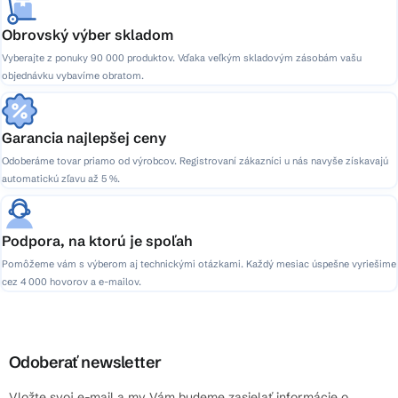
Obrovský výber skladom
Vyberajte z ponuky 90 000 produktov. Vďaka veľkým skladovým zásobám vašu
objednávku vybavíme obratom.
Garancia najlepšej ceny
Odoberáme tovar priamo od výrobcov. Registrovaní zákazníci u nás navyše získavajú
automatickú zľavu až 5 %.
Podpora, na ktorú je spoľah
Pomôžeme vám s výberom aj technickými otázkami. Každý mesiac úspešne vyriešime
cez 4 000 hovorov a e-mailov.
Odoberať newsletter
Vložte svoj e-mail a my Vám budeme zasielať informácie o