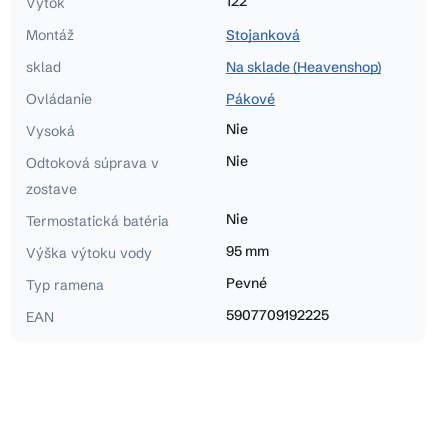
122
Výtok
Montáž
Stojanková
sklad
Na sklade (Heavenshop)
Ovládanie
Pákové
Nie
Vysoká
Nie
Odtoková súprava v
zostave
Nie
Termostatická batéria
95 mm
Výška výtoku vody
Pevné
Typ ramena
5907709192225
EAN