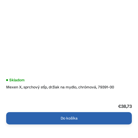
Skladom
Mexen X, sprchový stĺp, držiak na mydlo, chrómová, 79391-00
€38,73
Do košíka