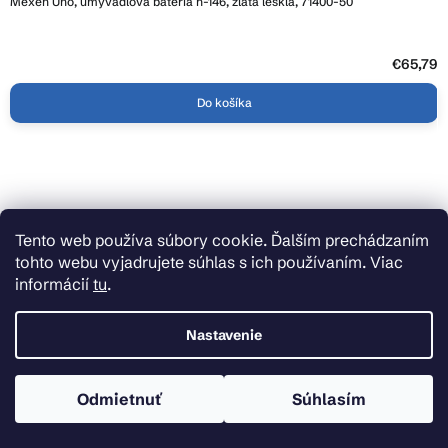
Mexen Uno, umývadlová batéria h-146, zlatá lesklá, 71400-50
€65,79
Do košíka
Tento web používa súbory cookie. Ďalším prechádzaním
tohto webu vyjadrujete súhlas s ich používaním. Viac
informácií
tu
.
Nastavenie
Odmietnuť
Súhlasím