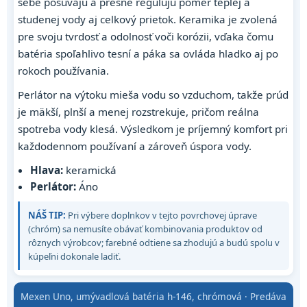
sebe posúvajú a presne regulujú pomer teplej a
studenej vody aj celkový prietok. Keramika je zvolená
pre svoju tvrdosť a odolnosť voči korózii, vďaka čomu
batéria spoľahlivo tesní a páka sa ovláda hladko aj po
rokoch používania.
Perlátor na výtoku mieša vodu so vzduchom, takže prúd
je mäkší, plnší a menej rozstrekuje, pričom reálna
spotreba vody klesá. Výsledkom je príjemný komfort pri
každodennom používaní a zároveň úspora vody.
Hlava:
keramická
Perlátor:
Áno
NÁŠ TIP:
Pri výbere doplnkov v tejto povrchovej úprave
(chróm) sa nemusíte obávať kombinovania produktov od
rôznych výrobcov; farebné odtiene sa zhodujú a budú spolu v
kúpeľni dokonale ladiť.
Mexen Uno, umývadlová batéria h-146, chrómová · Predáva