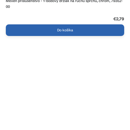
Mexen príslušenstvo - 1-bodový držiak na ručnú sprchu, chróm, 79352-
00
€2,79
Do košíka