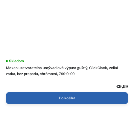
Priemerné
Skladom
hodnotenie
Mexen uzatvárateľná umývadlová výpusť guľatý, ClickClack, velká
produktu
je
zátka, bez prepadu, chrómová, 79910-00
3,7
z
5
€9,59
hviezdičiek.
Do košíka