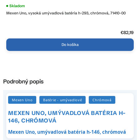
Priemerné
Skladom
hodnotenie
Mexen Uno, vysoká umývadlová batéria h-293, chrómová, 71410-00
produktu
je
3,9
z
5
€82,19
hviezdičiek.
Do košíka
Podrobný popis
Mexen Uno
Batérie - umývadlové
Chrómová
MEXEN UNO, UMÝVADLOVÁ BATÉRIA H-
146, CHRÓMOVÁ
Mexen Uno, umývadlová batéria h-146, chrómová