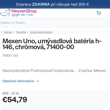
Prejsť
Doprava
ZDARMA
pri nákupe nad 300 €
na
obsah
NÁKUP
KOŠÍK
Domov
Kúpeľňa
Vodovodné batérie
Mexen Uno, umývadlová batéria h-
146, chrómová, 71400-00
71400-00
Priemerné
Neohodnotené
Podrobnosti hodnotenia
Značka:
Mexen
hodnotenie
Detailné informácie
produktu
je
€70
–21 %
0,0
€54,79
z
5
Jednotková