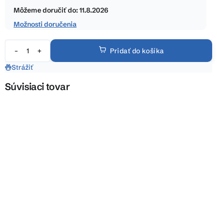
hviezdičiek.
cena:
Môžeme doručiť do:
11.8.2026
Možnosti doručenia
Pridať do košíka
Strážiť
Súvisiaci tovar