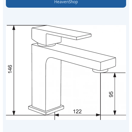
HeavenShop