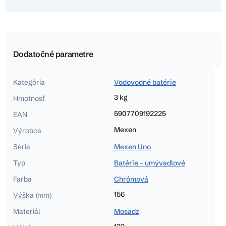
Dodatočné parametre
Kategória
Vodovodné batérie
3 kg
Hmotnosť
5907709192225
EAN
Mexen
Výrobca
Séria
Mexen Uno
Typ
Batérie - umývadlové
Farba
Chrómová
156
Výška (mm)
Materiál
Mosadz