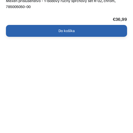
Mexen príslušenstvo - 1-bodový ručný sprchový set R-02, chróm,
785005050-00
€36,99
Do košíka