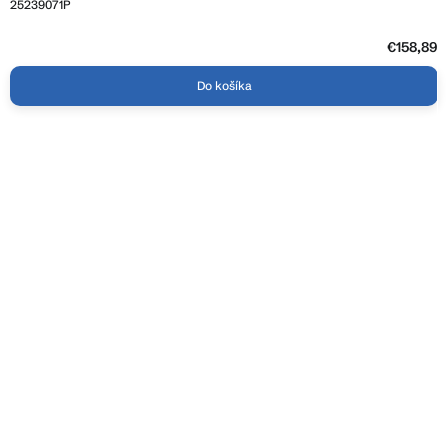
25239071P
€158,89
Do košíka