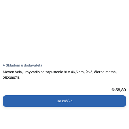
Skladom u dodávateľa
Mexen Vela, umývadlo na zapustenie 91 x 46,5 cm, ľavé, čierna matná,
25239071L
€158,89
Do košíka