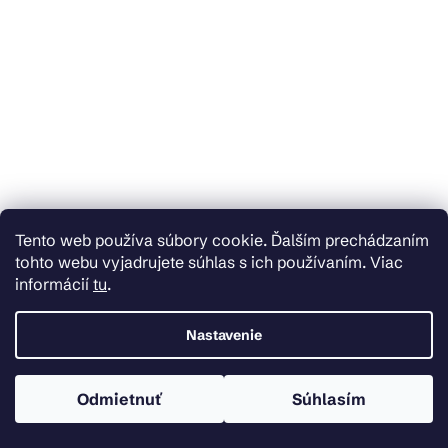
Tento web používa súbory cookie. Ďalším prechádzaním
tohto webu vyjadrujete súhlas s ich používaním. Viac
Skladom u dodávateľa
informácií
tu
.
Mexen Vela, umývadlo na zapustenie 141 x 46,5 cm, ľavé, čierna matná,
25231471L
Nastavenie
€251,99
Do košíka
Odmietnuť
Súhlasím