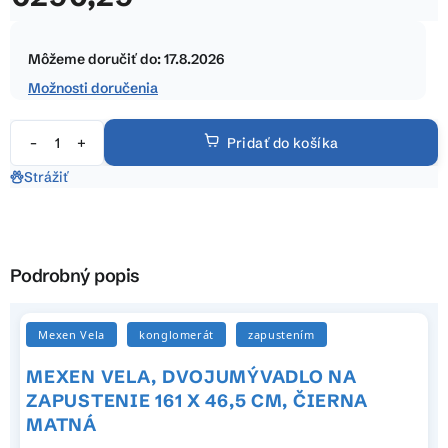
5
Jednotková
hviezdičiek.
cena:
Môžeme doručiť do:
17.8.2026
Možnosti doručenia
Pridať do košíka
Strážiť
Podrobný popis
Mexen Vela
konglomerát
zapustením
MEXEN VELA, DVOJUMÝVADLO NA
ZAPUSTENIE 161 X 46,5 CM, ČIERNA
MATNÁ