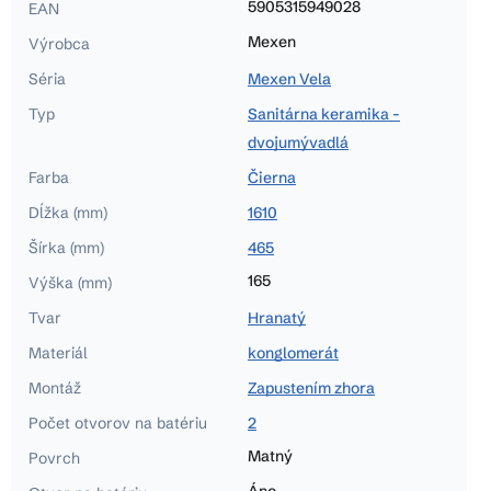
5905315949028
EAN
Mexen
Výrobca
Séria
Mexen Vela
Typ
Sanitárna keramika -
dvojumývadlá
Farba
Čierna
Dĺžka (mm)
1610
Šírka (mm)
465
165
Výška (mm)
Tvar
Hranatý
Materiál
konglomerát
Montáž
Zapustením zhora
Počet otvorov na batériu
2
Matný
Povrch
Áno