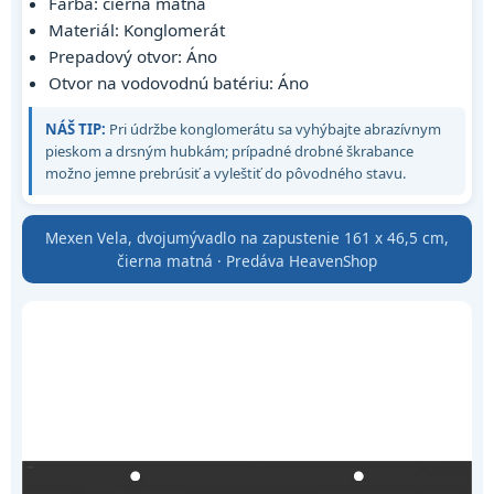
Farba: čierna matná
Materiál: Konglomerát
Prepadový otvor: Áno
Otvor na vodovodnú batériu: Áno
NÁŠ TIP:
Pri údržbe konglomerátu sa vyhýbajte abrazívnym
pieskom a drsným hubkám; prípadné drobné škrabance
možno jemne prebrúsiť a vyleštiť do pôvodného stavu.
Mexen Vela, dvojumývadlo na zapustenie 161 x 46,5 cm,
čierna matná · Predáva HeavenShop