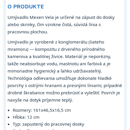
O PRODUKTE
Umývadlo Mexen Vela je určené na zápust do dosky
alebo skrinky, čím vznikne čistá, súvislá línia s
pracovnou plochou.
Umývadlo je vyrobené z konglomerátu (liateho
mramoru) — kompozitu z drveného prírodného
kameniva a kvalitnej živice. Materiál je neporézny,
takže neabsorbuje vodu, mastnotu ani farbivá a je
mimoriadne hygienický a ľahko udržiavateľný.
Technológia odlievania umožňuje dokonale hladké
povrchy s ostrými hranami a presnými líniami; prípadné
drobné škrabance možno prebrúsiť a vyleštiť. Povrch je
navyše na dotyk príjemne teplý.
Rozmery: 161x46,5x16,5 cm
Hĺbka: 12 cm
Typ: zapustený do pracovnej dosky