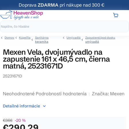
Prejsť
Doprava
ZDARMA
pri nákupe nad 300 €
na
obsah
NÁKUP
KOŠÍK
Domov
Kúpeľňa
Sanitárna
Umývadlá
Zapustené/pod dosku
keramika
umývadlá
Mexen Vela, dvojumývadlo na
zapustenie 161 x 46,5 cm, čierna
matná, 25231671D
25231671D
Priemerné
Neohodnotené
Podrobnosti hodnotenia
Značka:
Mexen
hodnotenie
Detailné informácie
produktu
je
€366
–20 %
0,0
€290,29
z