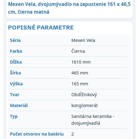
Mexen Vela, dvojumývadlo na zapustenie 161 x 46,5
cm, čierna matná
POPISNÉ PARAMETRE
Séria
Mexen Vela
Farba
Čierna
Dĺžka
1610 mm
Šírka
465 mm
Výška
165 mm
Tvar
Obdĺžnikový
Materiál
konglomerát
Typ
Sanitárna keramika -
dvojumývadlá
Počet otvorov na batériu
2