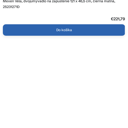
Mexen Vela, dvojumývadlo na zapustenie 121 x 46,5 cm, čierna matná,
25231271D
€221,79
Do košíka