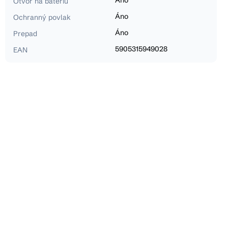
Otvor na batériu
Áno
Ochranný povlak
Áno
Prepad
5905315949028
EAN