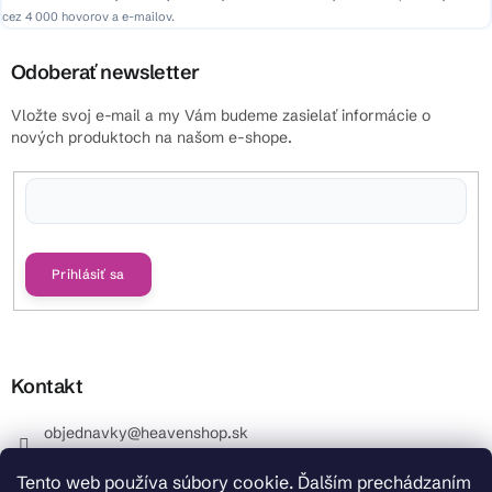
cez 4 000 hovorov a e-mailov.
Odoberať newsletter
Vložte svoj e-mail a my Vám budeme zasielať informácie o
nových produktoch na našom e-shope.
Vložením e-mailu súhlasíte s
podmienkami ochrany osobných údajov
Prihlásiť sa
Kontakt
objednavky
@
heavenshop.sk
+421 914 399 399
Tento web používa súbory cookie. Ďalším prechádzaním
_Info objednávky : +421 914 399 399 Pracovné dni od