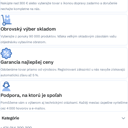
k
Nakúpte nad 300 € alebo vyberajte tovar s ikonou dopravy zadarmo a doručenie
y
nechajte kompletne na nás.
v
ý
p
Obrovský výber skladom
i
Vyberajte z ponuky 90 000 produktov. Vďaka veľkým skladovým zásobám vašu
s
objednávku vybavíme obratom.
u
Garancia najlepšej ceny
Odoberáme tovar priamo od výrobcov. Registrovaní zákazníci u nás navyše získavajú
automatickú zľavu až 5 %.
Podpora, na ktorú je spoľah
Pomôžeme vám s výberom aj technickými otázkami. Každý mesiac úspešne vyriešime
cez 4 000 hovorov a e-mailov.
Kategórie
+421 914 399 399