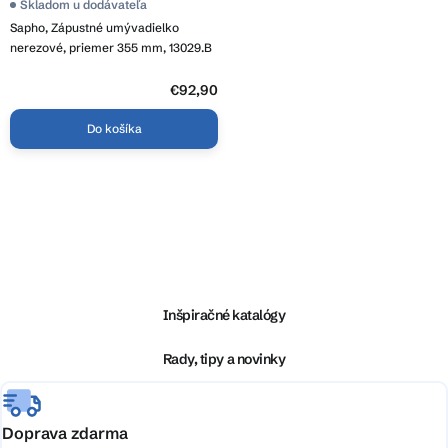
Skladom u dodávateľa
Sapho, Zápustné umývadielko
nerezové, priemer 355 mm, 13029.B
€92,90
Do košíka
O
v
l
Z
á
á
d
p
a
ä
Inšpiračné katalógy
c
t
i
i
Rady, tipy a novinky
e
e
p
r
v
Doprava zdarma