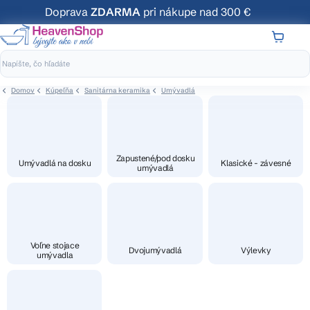
Prejsť
Doprava
ZDARMA
pri nákupe nad 300 €
na
obsah
NÁKUP
KOŠÍK
Domov
Kúpeľňa
Sanitárna keramika
Umývadlá
Zapustené/pod dosku
Umývadlá na dosku
Klasické - závesné
umývadlá
Voľne stojace
Dvojumývadlá
Výlevky
umývadla