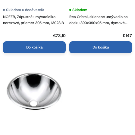
t
o
Skladom u dodávateľa
Skladom
v
NOFER, Zápustné umývadielko
Rea Cristal, sklenené umývadlo na
nerezové, priemer 305 mm, 13028.B
dosku 390x390x95 mm, dymové
sklo-nikel brúsený, REA-U8880
€73,10
€147
Do košíka
Do košíka