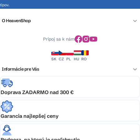
tipov.
O HeavenShop
Pripoj sa k nám
SK
CZ
PL
HU
RO
Informácie pre Vás
Doprava ZADARMO nad 300 €
Garancia najlepšej ceny
Podpora, na ktorú je spoľahnutie