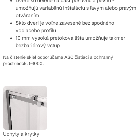
Dvere sú delené na časť posuvnú a pevnú -
umožňujú variabilnú inštaláciu s ľavým alebo pravým
otváraním
Sklo dverí je voľne zavesené bez spodného
vodiaceho profilu
10 mm vysoká pretoková lišta umožňuje takmer
bezbariérový vstup
Na čistenie skiel odporúčame ASC čistiaci a ochranný
prostriedok, 94000.
Úchyty a krytky