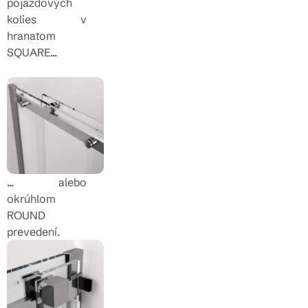
pojazdových
kolies v
hranatom
SQUARE...
... alebo
okrúhlom
ROUND
prevedení.