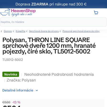
Prejsť
Doprava
ZDARMA
pri nákupe nad 300 €
na
obsah
NÁKUP
KOŠÍK
Domov
Kúpeľňa
Sprchové dvere do otvoru
Posuvné sprchové dvere do niky
Polysan, THRON LINE SQUARE
sprchové dveře 1200 mm, hranaté
pojezdy, čiré sklo, TL5012-5002
TL5012-5002
Priemerné
Neohodnotené
Podrobnosti hodnotenia
Novinka
hodnotenie
Značka:
Polysan
produktu
Detailné informácie
je
0,0
€586
–13 %
z