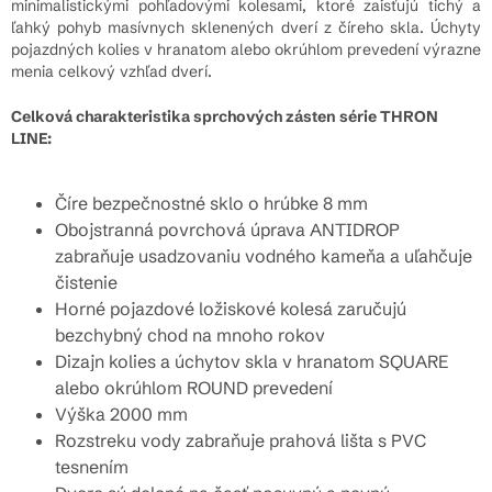
minimalistickými pohľadovými kolesami, ktoré zaisťujú tichý a
ľahký pohyb masívnych sklenených dverí z číreho skla. Úchyty
pojazdných kolies v hranatom alebo okrúhlom prevedení výrazne
menia celkový vzhľad dverí.
Celková charakteristika sprchových zásten série THRON
LINE:
Číre bezpečnostné sklo o hrúbke 8 mm
Obojstranná povrchová úprava ANTIDROP
zabraňuje usadzovaniu vodného kameňa a uľahčuje
čistenie
Horné pojazdové ložiskové kolesá zaručujú
bezchybný chod na mnoho rokov
Dizajn kolies a úchytov skla v hranatom SQUARE
alebo okrúhlom ROUND prevedení
Výška 2000 mm
Rozstreku vody zabraňuje prahová lišta s PVC
tesnením