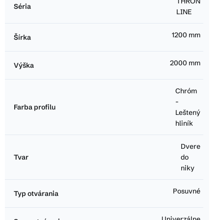
THRON
Séria
LINE
1200 mm
Šírka
2000 mm
Výška
Chróm
-
Farba profilu
Leštený
hliník
Dvere
Tvar
do
niky
Posuvné
Typ otvárania
Univerzálne