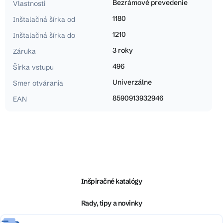
Bezrámové prevedenie
Vlastnosti
1180
Inštalačná šírka od
1210
Inštalačná šírka do
3 roky
Záruka
496
Šírka vstupu
Univerzálne
Smer otvárania
8590913932946
EAN
Z
á
p
ä
Inšpiračné katalógy
t
i
Rady, tipy a novinky
e