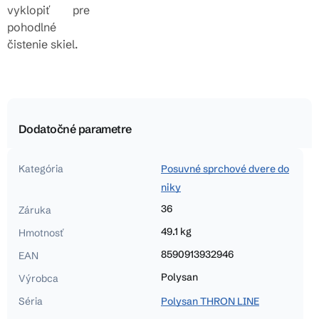
vyklopiť pre
pohodlné
čistenie skiel.
Dodatočné parametre
Kategória
Posuvné sprchové dvere do
niky
36
Záruka
49.1 kg
Hmotnosť
8590913932946
EAN
Polysan
Výrobca
Séria
Polysan THRON LINE