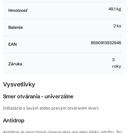
49.1 kg
Hmotnosť
2 ks
Balenie
8590913932946
EAN
3
Záruka
roky
Vysvetlivky
Smer otvárania - univerzálne
Inštalácia s ľavým alebo pravým otváraním dverí.
Antidrop
Antidrop je povrchová úprava skla pre jeho ľahkú údržbu. Pri