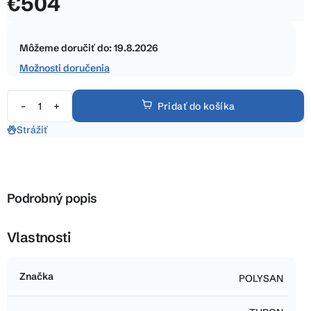
€504
5
hviezdičiek.
Jednotková
cena:
Môžeme doručiť do:
19.8.2026
Možnosti doručenia
Pridať do košíka
Strážiť
Podrobný popis
Vlastnosti
Značka
POLYSAN