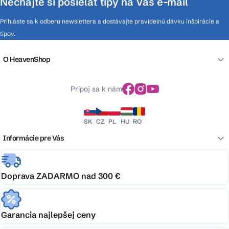
Nechajte si posielať tipy na Váš e-mail
Prihláste sa k odberu newslettera a dostávajte pravidelnú dávku inšpirácie a
tipov.
O HeavenShop
Pripoj sa k nám
SK
CZ
PL
HU
RO
Informácie pre Vás
Doprava ZADARMO nad 300 €
Garancia najlepšej ceny