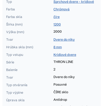
Typ
Sprchové dvere - krídlové
Farba
Chrómová
Farba skla
číre
Šírka (mm)
1200
2000
Výška (mm)
Tvar
Dvere do niky
Hrúbka skla (mm)
8 mm
Typ vstupu
Krídlové dvere
THRON LINE
Série
2
Balenie
Dvere do niky
Tvar
Posuvné
Typ otvárania
ČÍRE sklo
Typ výplne
Antidrop
Úprava skla