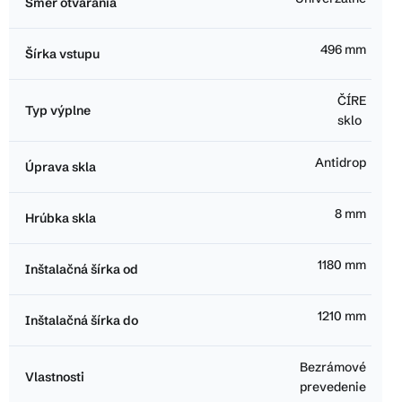
Smer otvárania
496 mm
Šírka vstupu
ČÍRE
Typ výplne
sklo
Antidrop
Úprava skla
8 mm
Hrúbka skla
1180 mm
Inštalačná šírka od
1210 mm
Inštalačná šírka do
Bezrámové
Vlastnosti
prevedenie