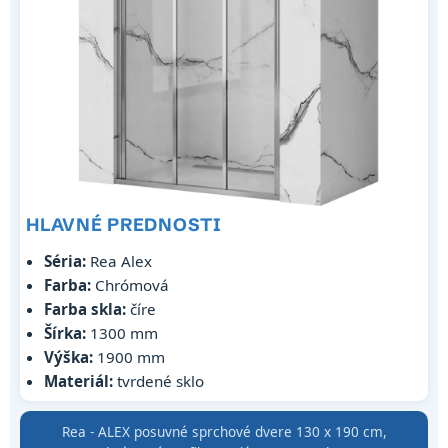
HLAVNÉ PREDNOSTI
Séria:
Rea Alex
Farba:
Chrómová
Farba skla:
číre
Šírka:
1300 mm
Výška:
1900 mm
Materiál:
tvrdené sklo
Rea - ALEX posuvné sprchové dvere 130 x 190 cm,