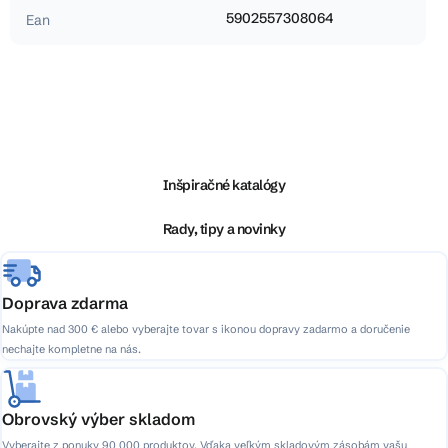
5902557308064
Ean
Z
á
p
ä
Inšpiračné katalógy
t
i
Rady, tipy a novinky
e
Doprava zdarma
Nakúpte nad 300 € alebo vyberajte tovar s ikonou dopravy zadarmo a doručenie
nechajte kompletne na nás.
Obrovský výber skladom
Vyberajte z ponuky 90 000 produktov. Vďaka veľkým skladovým zásobám vašu