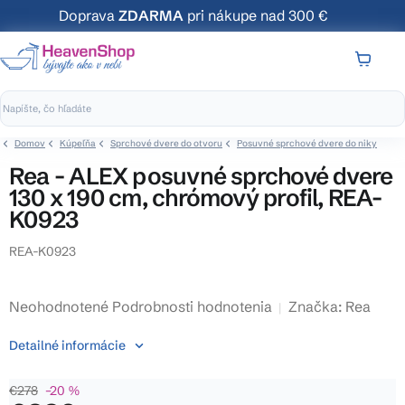
Prejsť
Doprava
ZDARMA
pri nákupe nad 300 €
na
obsah
NÁKUP
KOŠÍK
Domov
Kúpeľňa
Sprchové dvere do otvoru
Posuvné sprchové dvere do niky
Rea - ALEX posuvné sprchové dvere
130 x 190 cm, chrómový profil, REA-
K0923
REA-K0923
Priemerné
Neohodnotené
Podrobnosti hodnotenia
Značka:
Rea
hodnotenie
Detailné informácie
produktu
je
€278
–20 %
0,0