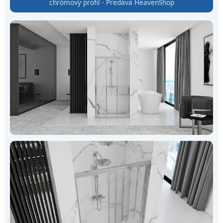
chrómový profil · Predáva HeavenShop