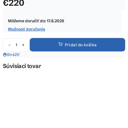
€220
z
5
Jednotková
hviezdičiek.
cena:
Môžeme doručiť do:
17.8.2026
Možnosti doručenia
Pridať do košíka
Strážiť
Súvisiaci tovar