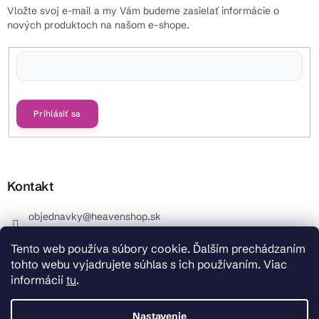
Vložte svoj e-mail a my Vám budeme zasielať informácie o
nových produktoch na našom e-shope.
Vložením e-mailu súhlasíte s
podmienkami ochrany osobných údajov
Prihlásiť sa
Kontakt
objednavky
@
heavenshop.sk
+421 914 399 399
Tento web používa súbory cookie. Ďalším prechádzaním
_Info objednávky : +421 914 399 399 Pracovné dni od
tohto webu vyjadrujete súhlas s ich používaním. Viac
8.00 hod. do 12.00 . REKLAMÁCIE : +421 914 399 399
informácií
tu
.
HeavenShop.sk
HeavenShop.sk
Nastavenie