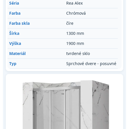
Séria
Rea Alex
Farba
Chrómová
Farba skla
číre
Šírka
1300 mm
Výška
1900 mm
Materiál
tvrdené sklo
Typ
Sprchové dvere - posuvné