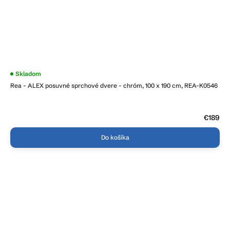
Priemerné
Skladom
hodnotenie
Rea - ALEX posuvné sprchové dvere - chróm, 100 x 190 cm, REA-K0546
produktu
je
4,0
z
5
€189
hviezdičiek.
Do košíka