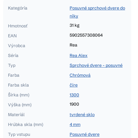
Kategória
Posuvné sprchové dvere do
niky
31 kg
Hmotnosť
5902557308064
EAN
Rea
Výrobca
Séria
Rea Alex
Typ
Sprchové dvere - posuvné
Farba
Chrómová
Farba skla
číre
Šírka (mm)
1300
1900
Výška (mm)
Materiál
tvrdené sklo
Hrúbka skla (mm)
4 mm
Typ vstupu
Posuvné dvere