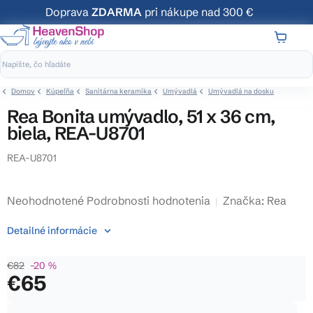
Prejsť
Doprava
ZDARMA
pri nákupe nad 300 €
na
obsah
NÁKUP
KOŠÍK
Domov
Kúpeľňa
Sanitárna keramika
Umývadlá
Umývadlá na dosku
Rea Bonita umývadlo, 51 x 36 cm,
biela, REA-U8701
REA-U8701
Priemerné
Neohodnotené
Podrobnosti hodnotenia
Značka:
Rea
hodnotenie
Detailné informácie
produktu
je
€82
–20 %
0,0
€65
z
5
Jednotková