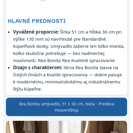
HLAVNÉ PREDNOSTI
Vyvážené proporcie:
Šírka 51 cm a hĺbka 36 cm pri
výške 130 mm sú navrhnuté pre štandardné
kúpeľňové dosky. Umývadlo zaberie len toľko miesta,
koľko skutočne potrebuje — bez nadmernej
masívnosti. Rea Bonita Rea Kvalitné spracovanie
Dizajn s charakterom:
Séria Rea Bonita stavia na
čistých líniách a kvalite spracovania — dobre pasuje
k modernému, minimalistickému aj industriálnemu
štýlu kúpeľne.
Rea Bonita umývadlo, 51 x 36 cm, biela · Predáva
HeavenShop