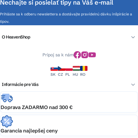
Nechajte si posielať tipy na Váš e-mail
Prihláste sa k odberu newslettera a dostávajte pravidelnú dávku inšpirácie a
tipov.
O HeavenShop
Pripoj sa k nám
SK
CZ
PL
HU
RO
Informácie pre Vás
Doprava ZADARMO nad 300 €
Garancia najlepšej ceny