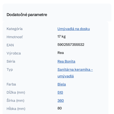
Dodatočné parametre
Kategória
Umývadlá na dosku
17 kg
Hmotnosť
5902557355532
EAN
Rea
Výrobca
Séria
Rea Bonita
Typ
Sanitárna keramika -
umývadlá
Farba
Biela
Dĺžka (mm)
510
Šírka (mm)
360
80
Hĺbka (mm)