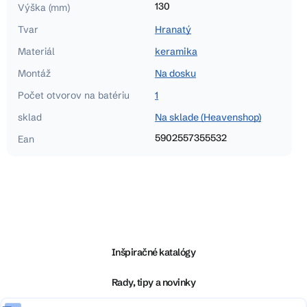
130
Výška (mm)
Tvar
Hranatý
Materiál
keramika
Montáž
Na dosku
Počet otvorov na batériu
1
sklad
Na sklade (Heavenshop)
5902557355532
Ean
Z
á
p
ä
Inšpiračné katalógy
t
i
Rady, tipy a novinky
e