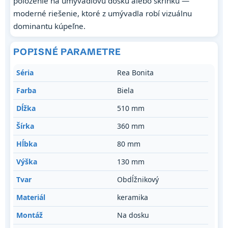
položenie na umývadlovú dosku alebo skrinku —
moderné riešenie, ktoré z umývadla robí vizuálnu
dominantu kúpeľne.
POPISNÉ PARAMETRE
Séria
Rea Bonita
Farba
Biela
Dĺžka
510 mm
Šírka
360 mm
Hĺbka
80 mm
Výška
130 mm
Tvar
Obdĺžnikový
Materiál
keramika
Montáž
Na dosku