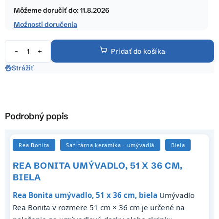
hviezdičiek.
cena:
Môžeme doručiť do:
11.8.2026
Možnosti doručenia
Pridať do košíka
Strážiť
Podrobný popis
Rea Bonita
Sanitárna keramika - umývadlá
Biela
REA BONITA UMÝVADLO, 51 X 36 CM,
BIELA
Rea Bonita umývadlo, 51 x 36 cm, biela
Umývadlo
Rea Bonita v rozmere 51 cm × 36 cm je určené na