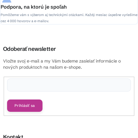
Podpora, na ktorú je spoľah
Pomôžeme vám s výberom aj technickými otázkami. Každý mesiac úspešne vyriešime
cez 4 000 hovorov a e-mailov.
Odoberať newsletter
Vložte svoj e-mail a my Vám budeme zasielať informácie o
nových produktoch na našom e-shope.
Vložením e-mailu súhlasíte s
podmienkami ochrany osobných údajov
Prihlásiť sa
Kontakt