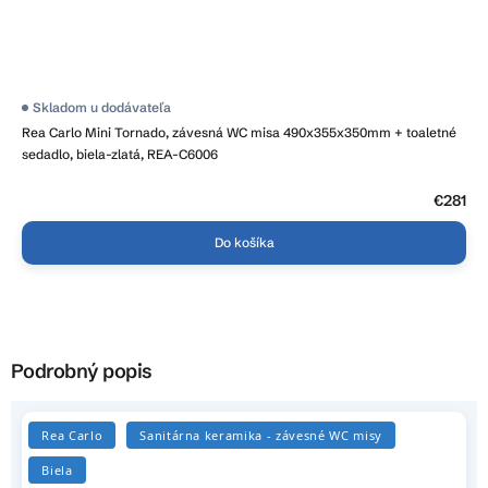
Skladom u dodávateľa
Rea Carlo Mini Tornado, závesná WC misa 490x355x350mm + toaletné
sedadlo, biela-zlatá, REA-C6006
€281
Do košíka
Podrobný popis
Rea Carlo
Sanitárna keramika - závesné WC misy
Biela