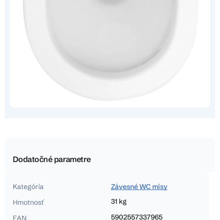
Dodatočné parametre
Kategória
Závesné WC misy
31 kg
Hmotnosť
5902557337965
EAN