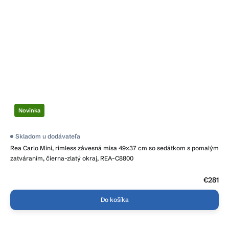
Novinka
Priemerné
Skladom u dodávateľa
hodnotenie
Rea Carlo Mini, rimless závesná misa 49x37 cm so sedátkom s pomalým
produktu
je
zatváraním, čierna-zlatý okraj, REA-C8800
4,7
z
5
€281
hviezdičiek.
Do košíka