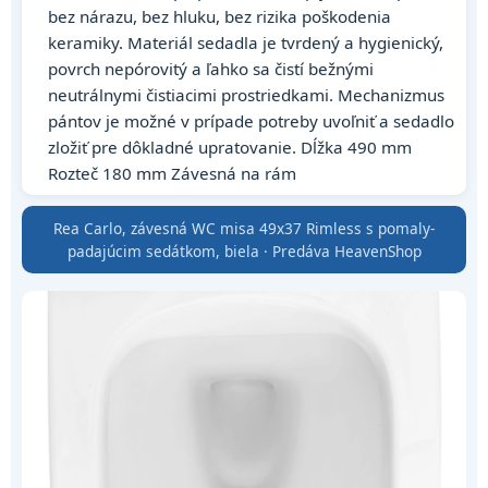
bez nárazu, bez hluku, bez rizika poškodenia
keramiky. Materiál sedadla je tvrdený a hygienický,
povrch nepórovitý a ľahko sa čistí bežnými
neutrálnymi čistiacimi prostriedkami. Mechanizmus
pántov je možné v prípade potreby uvoľniť a sedadlo
zložiť pre dôkladné upratovanie. Dĺžka 490 mm
Rozteč 180 mm Závesná na rám
Rea Carlo, závesná WC misa 49x37 Rimless s pomaly-
padajúcim sedátkom, biela · Predáva HeavenShop