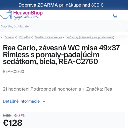
Prejsť
Doprava
ZDARMA
pri nákupe nad 300 €
na
obsah
NÁKUP
KOŠÍK
Domov
Kúpeľňa
Sanitárna keramika
WC misy (závesné / na postavenie)
Rea Carlo, závesná WC misa 49x37
Rimless s pomaly-padajúcim
sedátkom, biela, REA-C2760
REA-C2760
Priemerné
21 hodnotení
Podrobnosti hodnotenia
Značka:
Rea
hodnotenie
Detailné informácie
produktu
je
€162
–20 %
3,8
€128
z