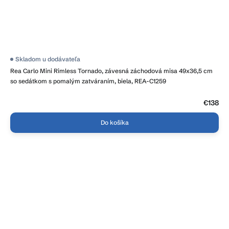
Priemerné
Skladom u dodávateľa
hodnotenie
Rea Carlo Mini Rimless Tornado, závesná záchodová misa 49x36,5 cm
produktu
je
so sedátkom s pomalým zatváraním, biela, REA-C1259
3,5
z
5
€138
hviezdičiek.
Do košíka