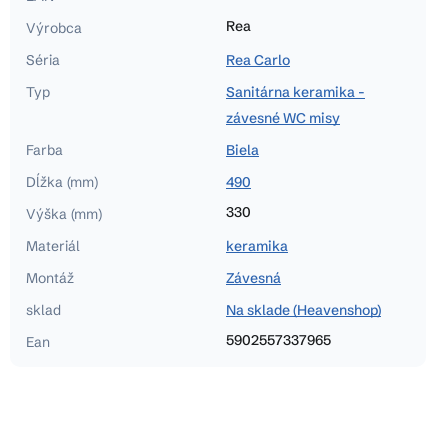
Rea
Výrobca
Séria
Rea Carlo
Typ
Sanitárna keramika -
závesné WC misy
Farba
Biela
Dĺžka (mm)
490
330
Výška (mm)
Materiál
keramika
Montáž
Závesná
sklad
Na sklade (Heavenshop)
5902557337965
Ean
Z