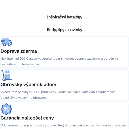
á
p
ä
Inšpiračné katalógy
t
i
Rady, tipy a novinky
e
Doprava zdarma
Nakúpte nad 300 € alebo vyberajte tovar s ikonou dopravy zadarmo a doručenie
nechajte kompletne na nás.
Obrovský výber skladom
Vyberajte z ponuky 90 000 produktov. Vďaka veľkým skladovým zásobám vašu
objednávku vybavíme obratom.
Garancia najlepšej ceny
Odoberáme tovar priamo od výrobcov. Registrovaní zákazníci u nás navyše získavajú