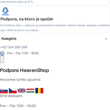
automatickú zľavu až 5 %.
Podpora, na ktorú je spoľah
Pomôžeme vám s výberom aj technickými otázkami. Každý mesiac úspešne vyriešime
cez 4 000 hovorov a e-mailov.
Kategórie
+421 914 399 399
Pon - Pia: 7:00 - 15:00
Podpora HeavenShop
Hovoríme týmito jazykmi:
Sme dostupní:
Pon – Pia: 7:00 – 15:00