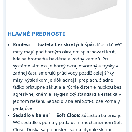
HLAVNÉ PREDNOSTI
Rimless — toaleta bez skrytých špár:
Klasické WC
misy majú pod horným okrajom splachovací kruh,
kde sa hromadia baktérie a vodný kameň. Pri
systéme Rimless je horný okraj otvorený a trysky v
zadnej časti smerujú prúd vody pozdĺž celej šírky
misy. Výsledkom je dôkladnejší preplach, žiadne
ťažko prístupné zákutia a rýchle čistenie hubkou bez
agresívnej chémie. Hygienický štandard a estetika v
jednom riešení. Sedadlo v balení Soft-Close Pomaly
padajúce
Sedadlo v balení — Soft-Close:
Súčasťou balenia je
WC sedadlo s pomaly padajúcim mechanizmom Soft-
Close. Doska sa po pustení sama plynule sklopí —