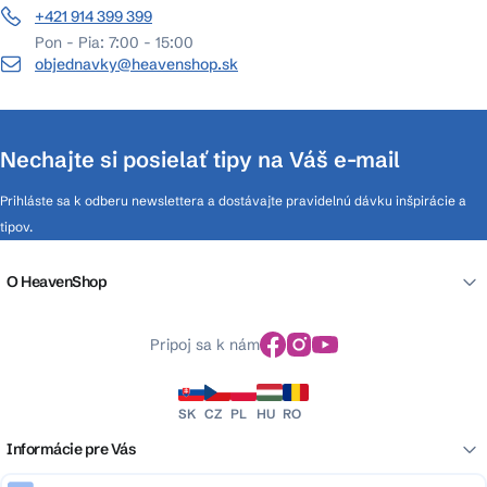
+421 914 399 399
Pon - Pia: 7:00 - 15:00
objednavky@heavenshop.sk
Nechajte si posielať tipy na Váš e-mail
Prihláste sa k odberu newslettera a dostávajte pravidelnú dávku inšpirácie a
tipov.
O HeavenShop
Pripoj sa k nám
SK
CZ
PL
HU
RO
Informácie pre Vás