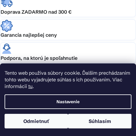
Doprava ZADARMO nad 300 €
Garancia najlepšej ceny
Podpora, na ktorú je spoľahnutie
Tento web používa súbory cookie. Ďalším prechádzaním
Doprava zdarma
tohto webu vyjadrujete súhlas s ich používaním. Viac
informácií
tu
.
Nakúpte nad 300 € alebo vyberajte tovar s ikonou dopravy zadarmo a doručenie
nechajte kompletne na nás.
Nastavenie
Obrovský výber skladom
Odmietnuť
Súhlasím
Vyberajte z ponuky 90 000 produktov. Vďaka veľkým skladovým zásobám vašu
objednávku vybavíme obratom.