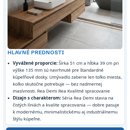
HLAVNÉ PREDNOSTI
Vyvážené proporcie:
Šírka 51 cm a hĺbka 39 cm pri
výške 135 mm sú navrhnuté pre štandardné
kúpeľňové dosky. Umývadlo zaberie len toľko miesta,
koľko skutočne potrebuje — bez nadmernej
masívnosti. Rea Demi Rea Kvalitné spracovanie
Dizajn s charakterom:
Séria Rea Demi stavia na
čistých líniách a kvalite spracovania — dobre pasuje
k modernému, minimalistickému aj industriálnemu
štýlu kúpeľne.