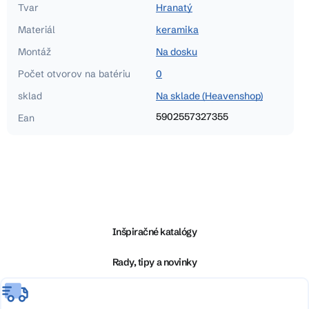
Tvar
Hranatý
Materiál
keramika
Montáž
Na dosku
Počet otvorov na batériu
0
sklad
Na sklade (Heavenshop)
5902557327355
Ean
Z
á
p
ä
Inšpiračné katalógy
t
i
Rady, tipy a novinky
e