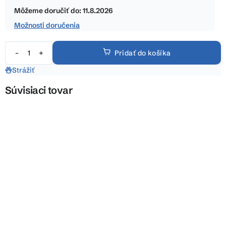
hviezdičiek.
cena:
Môžeme doručiť do:
11.8.2026
Možnosti doručenia
Pridať do košíka
Strážiť
Súvisiaci tovar