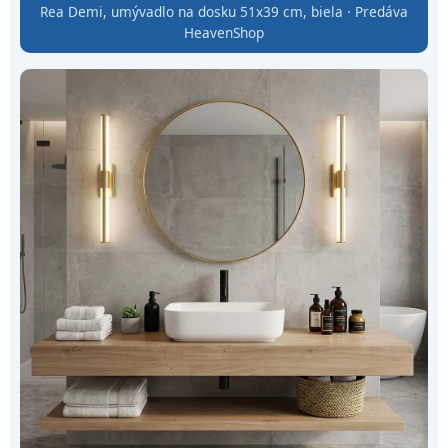
Rea Demi, umývadlo na dosku 51x39 cm, biela · Predáva
HeavenShop