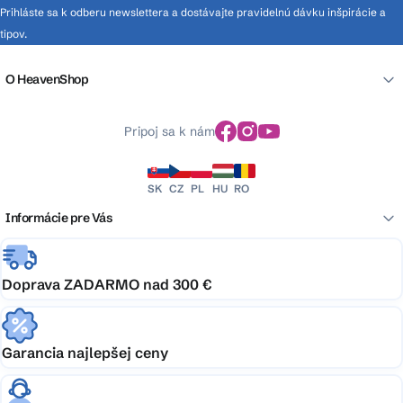
Prihláste sa k odberu newslettera a dostávajte pravidelnú dávku inšpirácie a
tipov.
O HeavenShop
Pripoj sa k nám
SK
CZ
PL
HU
RO
Informácie pre Vás
Doprava ZADARMO nad 300 €
Garancia najlepšej ceny