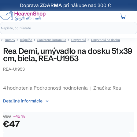
Prejsť
Doprava
ZDARMA
pri nákupe nad 300 €
na
obsah
NÁKUP
KOŠÍK
Domov
Kúpeľňa
Sanitárna keramika
Umývadlá
Umývadlá na dosku
Rea Demi, umývadlo na dosku 51x39
cm, biela, REA-U1953
REA-U1953
Priemerné
4 hodnotenia
Podrobnosti hodnotenia
Značka:
Rea
hodnotenie
Detailné informácie
produktu
je
€86
–45 %
4,5
€47
z
5
Jednotková