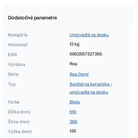
Dodatočné parametre
Kategória
Umývadlá na dosku
12 kg
Hmotnosť
5902557327355
EAN
Rea
Výrobca
Séria
Rea Demi
Typ
Sanitárna keramika -
umývadlá na dosku
Farba
Biela
Dĺžka (mm)
510
Šírka (mm)
390
135
Výška (mm)