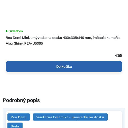
Skladom
Rea Demi Mini, umývadlo na dosku 400x305x140 mm, imitácia kameňa
Aiax Shiny, REA-U5065
€58
Do košíka
Podrobný popis
Rea Demi
Sanitárna keramika - umývadlá na dosku
Biela