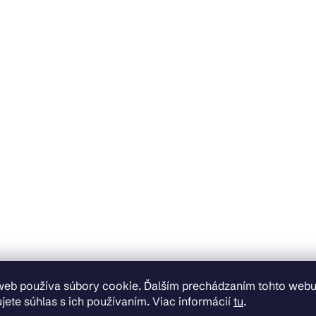
web používa súbory cookie. Ďalším prechádzaním tohto web
jete súhlas s ich používaním. Viac informácií
tu
.