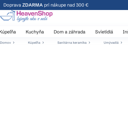
Prejsť
Doprava
ZDARMA
pri nákupe nad 300 €
na
obsah
Kúpeľňa
Kuchyňa
Dom a záhrada
Svietidlá
In
Domov
Kúpeľňa
Sanitárna keramika
Umývadlá