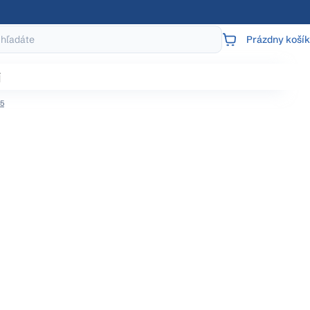
Prázdny košík
NÁKUPNÝ
KOŠÍK
j
95