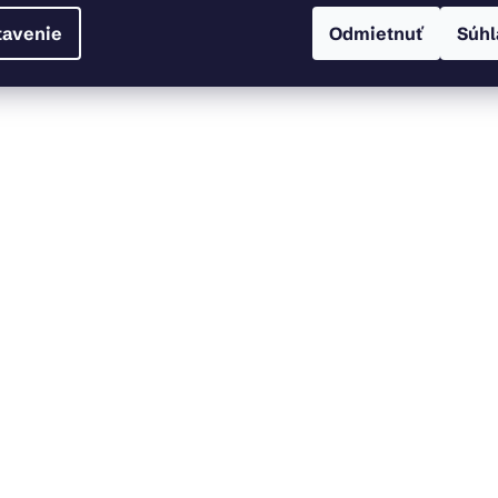
tavenie
Odmietnuť
Súhl