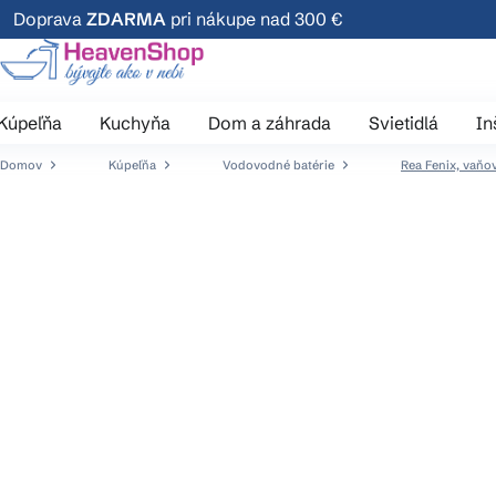
Prejsť
Doprava
ZDARMA
pri nákupe nad 300 €
na
obsah
Kúpeľňa
Kuchyňa
Dom a záhrada
Svietidlá
In
Domov
Kúpeľňa
Vodovodné batérie
Rea Fenix, vaňo