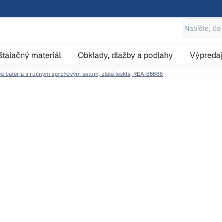
štalačný materiál
Obklady, dlažby a podlahy
Výpreda
vá batéria s ručným sprchovým setom, zlatá lesklá, REA-B5666