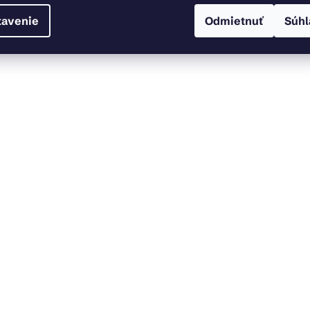
tavenie
Odmietnuť
Súhl