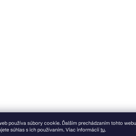
web používa súbory cookie. Ďalším prechádzaním tohto web
jete súhlas s ich používaním. Viac informácií
tu
.