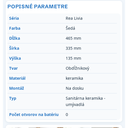
POPISNÉ PARAMETRE
Séria
Rea Livia
Farba
Šedá
Dĺžka
465 mm
Šírka
335 mm
Výška
135 mm
Tvar
Obdĺžnikový
Materiál
keramika
Montáž
Na dosku
Typ
Sanitárna keramika -
umývadlá
Počet otvorov na batériu
0