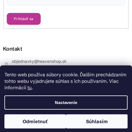
Vložením e-mailu súhlasíte s
podmienkami ochrany osobných údajov
Prihlásiť sa
Kontakt
objednavky
@
heavenshop.sk
+421 914 399 399
Tento web používa súbory cookie. Ďalším prechádzaním
_Info objednávky : +421 914 399 399 Pracovné dni od
tohto webu vyjadrujete súhlas s ich používaním. Viac
8.00 hod. do 12.00 . REKLAMÁCIE : +421 914 399 399
informácií
tu
.
HeavenShop.sk
HeavenShop.sk
Nastavenie
Odmietnuť
Súhlasím
Copyright 2026
Heavenshop
. Všetky práva vyhradené.
Vytvoril Shoptet Premium