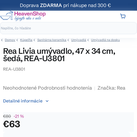
Prejsť
Doprava
ZDARMA
pri nákupe nad 300 €
na
obsah
NÁKUP
KOŠÍK
Domov
Kúpeľňa
Sanitárna keramika
Umývadlá
Umývadlá na dosku
Rea Livia umývadlo, 47 x 34 cm,
šedá, REA-U3801
REA-U3801
Priemerné
Neohodnotené
Podrobnosti hodnotenia
Značka:
Rea
hodnotenie
Detailné informácie
produktu
je
€80
–21 %
0,0
€63
z
5
Jednotková