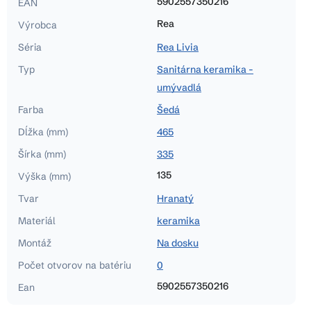
5902557350216
EAN
Rea
Výrobca
Séria
Rea Livia
Typ
Sanitárna keramika -
umývadlá
Farba
Šedá
Dĺžka (mm)
465
Šírka (mm)
335
135
Výška (mm)
Tvar
Hranatý
Materiál
keramika
Montáž
Na dosku
Počet otvorov na batériu
0
5902557350216
Ean