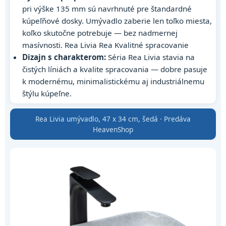
pri výške 135 mm sú navrhnuté pre štandardné
kúpeľňové dosky. Umývadlo zaberie len toľko miesta,
koľko skutočne potrebuje — bez nadmernej
masívnosti. Rea Livia Rea Kvalitné spracovanie
Dizajn s charakterom:
Séria Rea Livia stavia na
čistých líniách a kvalite spracovania — dobre pasuje
k modernému, minimalistickému aj industriálnemu
štýlu kúpeľne.
Rea Livia umývadlo, 47 x 34 cm, šedá · Predáva
HeavenShop