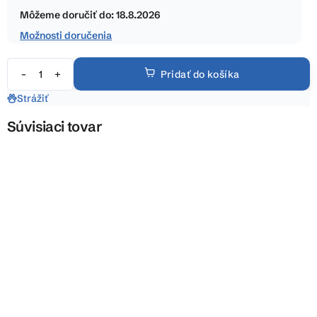
hviezdičiek.
cena:
Môžeme doručiť do:
18.8.2026
Možnosti doručenia
Pridať do košíka
Strážiť
Súvisiaci tovar