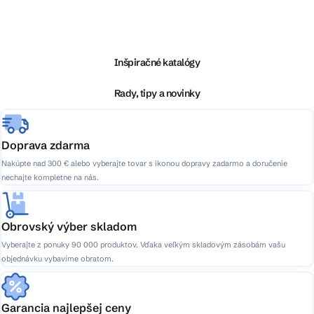
Z
á
p
ä
Inšpiračné katalógy
t
i
Rady, tipy a novinky
e
Doprava zdarma
Nakúpte nad 300 € alebo vyberajte tovar s ikonou dopravy zadarmo a doručenie
nechajte kompletne na nás.
Obrovský výber skladom
Vyberajte z ponuky 90 000 produktov. Vďaka veľkým skladovým zásobám vašu
objednávku vybavíme obratom.
Garancia najlepšej ceny