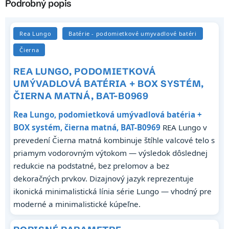
Podrobný popis
Rea Lungo
Batérie - podomietkové umyvadlové batéri
Čierna
REA LUNGO, PODOMIETKOVÁ
UMÝVADLOVÁ BATÉRIA + BOX SYSTÉM,
ČIERNA MATNÁ, BAT-B0969
Rea Lungo, podomietková umývadlová batéria +
BOX systém, čierna matná, BAT-B0969
REA Lungo v
prevedení Čierna matná kombinuje štíhle valcové telo s
priamym vodorovným výtokom — výsledok dôslednej
redukcie na podstatné, bez prelomov a bez
dekoračných prvkov. Dizajnový jazyk reprezentuje
ikonická minimalistická línia série Lungo — vhodný pre
moderné a minimalistické kúpeľne.