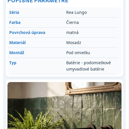
POPISNÉ PARAMETRE
Séria
Rea Lungo
Farba
Čierna
Povrchová úprava
matná
Materiál
Mosadz
Montáž
Pod omietku
Typ
Batérie - podomietkové
umyvadlové batérie