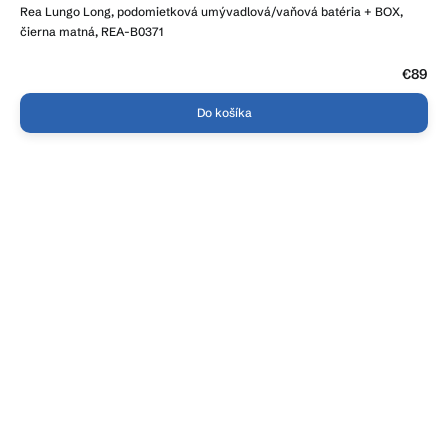
Rea Lungo Long, podomietková umývadlová/vaňová batéria + BOX,
čierna matná, REA-B0371
€89
Do košíka