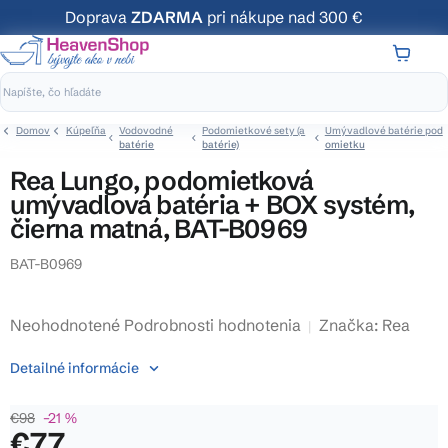
Prejsť
Doprava
ZDARMA
pri nákupe nad 300 €
na
obsah
NÁKUP
KOŠÍK
Domov
Kúpeľňa
Vodovodné
Podomietkové sety (a
Umývadlové batérie pod
batérie
batérie)
omietku
Rea Lungo, podomietková
umývadlová batéria + BOX systém,
čierna matná, BAT-B0969
BAT-B0969
Priemerné
Neohodnotené
Podrobnosti hodnotenia
Značka:
Rea
hodnotenie
Detailné informácie
produktu
je
€98
–21 %
0,0
€77
z