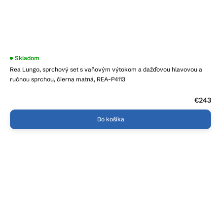
Priemerné
Skladom
hodnotenie
Rea Lungo, sprchový set s vaňovým výtokom a dažďovou hlavovou a
produktu
je
ručnou sprchou, čierna matná, REA-P4113
5,0
z
5
€243
hviezdičiek.
Do košíka