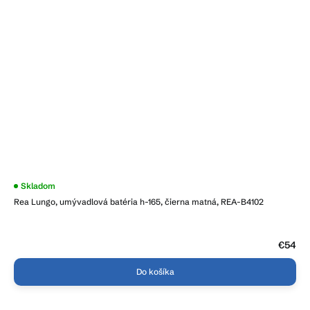
Priemerné
Skladom
hodnotenie
Rea Lungo, umývadlová batéria h-165, čierna matná, REA-B4102
produktu
je
4,3
z
5
€54
hviezdičiek.
Do košíka