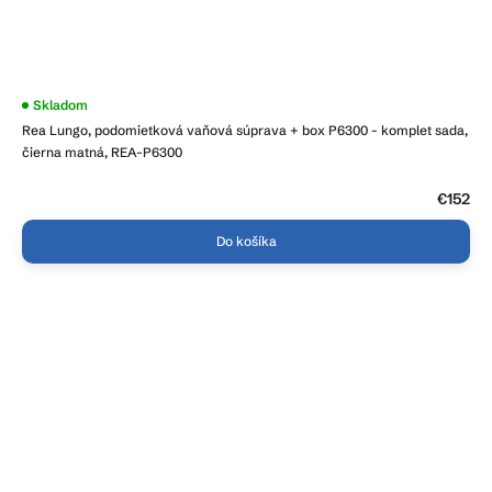
Priemerné
Skladom
hodnotenie
Rea Lungo, podomietková vaňová súprava + box P6300 - komplet sada,
produktu
je
čierna matná, REA-P6300
4,1
z
5
€152
hviezdičiek.
Do košíka