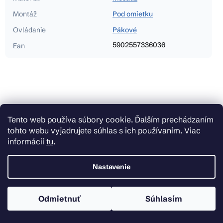
Montáž
Pod omietku
Ovládanie
Pákové
5902557336036
Ean
Tento web používa súbory cookie. Ďalším prechádzaním
tohto webu vyjadrujete súhlas s ich používaním. Viac
informácií
tu
.
Nastavenie
Odmietnuť
Súhlasím