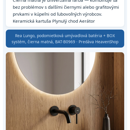
Čierna matná je univerzálna farba — kombinuje sa
bez problémov s ďalšími čiernymi alebo grafitovými
prvkami v kúpeľni od ľubovoľných výrobcov.
Keramická kartuša Plynulý chod Aerátor
Rea Lungo, podomietková umývadlová batéria + BOX
systém, čierna matná, BAT-B0969 · Predáva HeavenShop