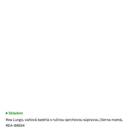
Priemerné
Skladom
hodnotenie
Rea Lungo, vaňová batéria s ručnou sprchovou súpravou, čierna matná,
produktu
je
REA-B6634