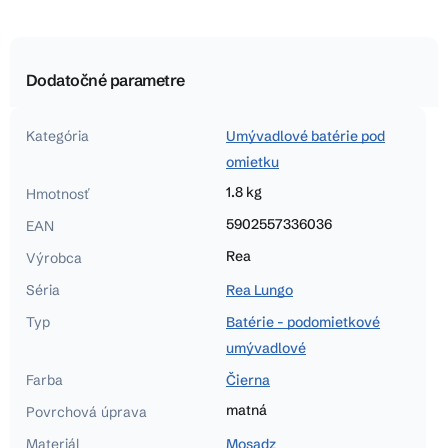
Dodatočné parametre
Kategória
Umývadlové batérie pod
omietku
1.8 kg
Hmotnosť
5902557336036
EAN
Rea
Výrobca
Séria
Rea Lungo
Typ
Batérie - podomietkové
umývadlové
Farba
Čierna
matná
Povrchová úprava
Materiál
Mosadz