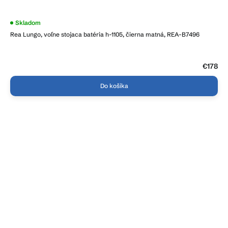
Skladom
Rea Lungo, voľne stojaca batéria h-1105, čierna matná, REA-B7496
€178
Do košíka