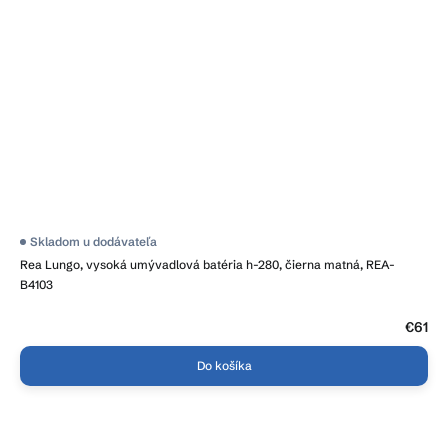
Priemerné
Skladom u dodávateľa
hodnotenie
Rea Lungo, vysoká umývadlová batéria h-280, čierna matná, REA-
produktu
je
B4103
3,8
z
5
€61
hviezdičiek.
Do košíka