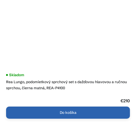
Priemerné
Skladom
hodnotenie
Rea Lungo, podomietkový sprchový set s dažďovou hlavovou a ručnou
produktu
je
sprchou, čierna matná, REA-P4100
5,0
z
5
€210
hviezdičiek.
Do košíka