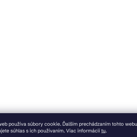
web používa súbory cookie. Ďalším prechádzaním tohto web
jete súhlas s ich používaním. Viac informácií
tu
.