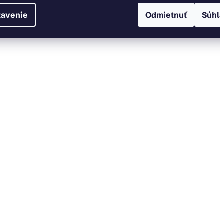
tavenie
Odmietnuť
Súhl