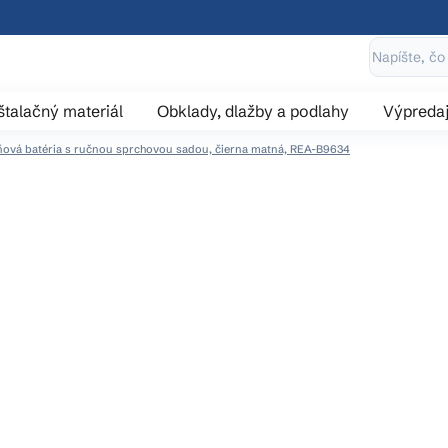
štalačný materiál
Obklady, dlažby a podlahy
Výpreda
ňová batéria s ručnou sprchovou sadou, čierna matná, REA-B9634