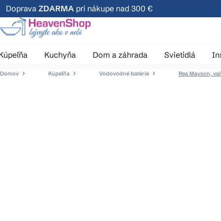
Prejsť
Doprava
ZDARMA
pri nákupe nad 300 €
na
obsah
Kúpeľňa
Kuchyňa
Dom a záhrada
Svietidlá
In
Domov
Kúpeľňa
Vodovodné batérie
Rea Mayson, va