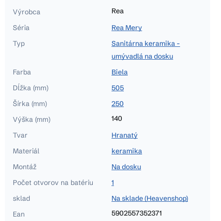
Rea
Výrobca
Séria
Rea Mery
Typ
Sanitárna keramika -
umývadlá na dosku
Farba
Biela
Dĺžka (mm)
505
Šírka (mm)
250
140
Výška (mm)
Tvar
Hranatý
Materiál
keramika
Montáž
Na dosku
Počet otvorov na batériu
1
sklad
Na sklade (Heavenshop)
5902557352371
Ean