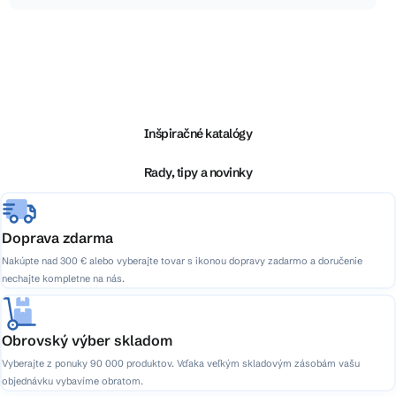
Z
á
p
ä
Inšpiračné katalógy
t
i
Rady, tipy a novinky
e
Doprava zdarma
Nakúpte nad 300 € alebo vyberajte tovar s ikonou dopravy zadarmo a doručenie
nechajte kompletne na nás.
Obrovský výber skladom
Vyberajte z ponuky 90 000 produktov. Vďaka veľkým skladovým zásobám vašu
objednávku vybavíme obratom.