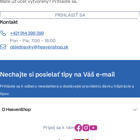
Máte už účet vytvorený? Prihláste sa.
PRIHLÁSIŤ SA
Kontakt
+421 914 399 399
Pon - Pia: 7:00 - 15:00
objednavky@heavenshop.sk
Nechajte si posielať tipy na Váš e-mail
Prihláste sa k odberu newslettera a dostávajte pravidelnú dávku inšpirácie a
tipov.
O HeavenShop
Pripoj sa k nám