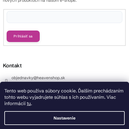
nových produktoch na našom e-shope.
Vložením e-mailu súhlasíte s
podmienkami ochrany osobných údajov
Prihlásiť sa
Kontakt
objednavky
@
heavenshop.sk
+421 914 399 399
Tento web používa súbory cookie. Ďalším prechádzaním
_Info objednávky : +421 914 399 399 Pracovné dni od
tohto webu vyjadrujete súhlas s ich používaním. Viac
8.00 hod. do 12.00 . REKLAMÁCIE : +421 914 399 399
informácií
tu
.
HeavenShop.sk
HeavenShop.sk
Nastavenie