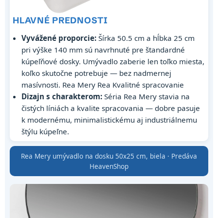
HLAVNÉ PREDNOSTI
Vyvážené proporcie:
Šírka 50.5 cm a hĺbka 25 cm
pri výške 140 mm sú navrhnuté pre štandardné
kúpeľňové dosky. Umývadlo zaberie len toľko miesta,
koľko skutočne potrebuje — bez nadmernej
masívnosti. Rea Mery Rea Kvalitné spracovanie
Dizajn s charakterom:
Séria Rea Mery stavia na
čistých líniách a kvalite spracovania — dobre pasuje
k modernému, minimalistickému aj industriálnemu
štýlu kúpeľne.
Rea Mery umývadlo na dosku 50x25 cm, biela · Predáva
HeavenShop