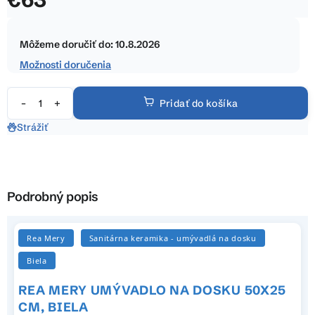
hviezdičiek.
Jednotková
cena:
Môžeme doručiť do:
10.8.2026
Možnosti doručenia
Pridať do košíka
Strážiť
Podrobný popis
Rea Mery
Sanitárna keramika - umývadlá na dosku
Biela
REA MERY UMÝVADLO NA DOSKU 50X25
CM, BIELA