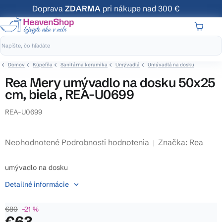
Prejsť
Doprava
ZDARMA
pri nákupe nad 300 €
na
obsah
NÁKUP
KOŠÍK
Domov
Kúpeľňa
Sanitárna keramika
Umývadlá
Umývadlá na dosku
Rea Mery umývadlo na dosku 50x25
cm, biela , REA-U0699
REA-U0699
Priemerné
Neohodnotené
Podrobnosti hodnotenia
Značka:
Rea
hodnotenie
produktu
umývadlo na dosku
je
Detailné informácie
0,0
z
€80
–21 %
5
€63