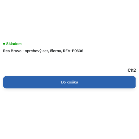
Priemerné
Skladom
hodnotenie
Rea Bravo - sprchový set, čierna, REA-P0636
produktu
je
3,9
z
5
€112
hviezdičiek.
Do košíka