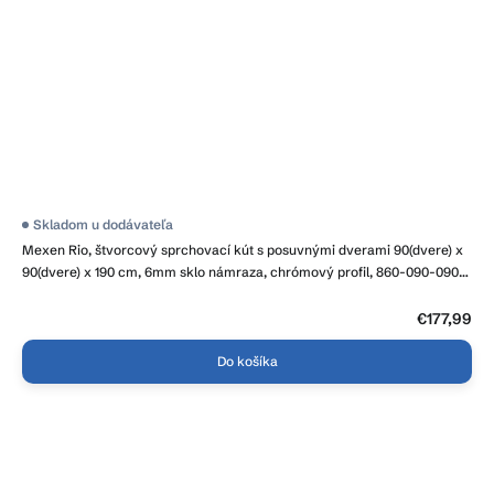
Priemerné
Skladom u dodávateľa
hodnotenie
Mexen Rio, štvorcový sprchovací kút s posuvnými dverami 90(dvere) x
produktu
je
90(dvere) x 190 cm, 6mm sklo námraza, chrómový profil, 860-090-090-
4,2
01-30
z
5
€177,99
hviezdičiek.
Do košíka