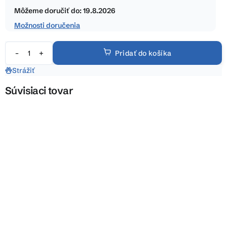
hviezdičiek.
cena:
Môžeme doručiť do:
19.8.2026
Možnosti doručenia
Pridať do košíka
Strážiť
Súvisiaci tovar