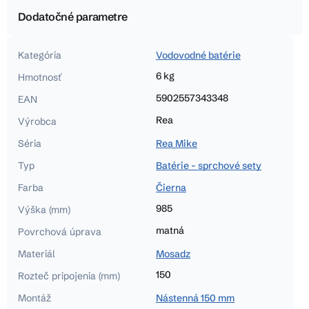
Dodatočné parametre
Kategória
Vodovodné batérie
6 kg
Hmotnosť
5902557343348
EAN
Rea
Výrobca
Séria
Rea Mike
Typ
Batérie - sprchové sety
Farba
Čierna
985
Výška (mm)
matná
Povrchová úprava
Materiál
Mosadz
150
Rozteč pripojenia (mm)
Montáž
Nástenná 150 mm