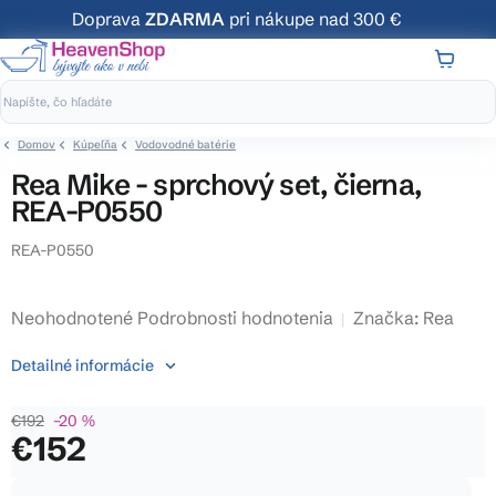
Prejsť
Doprava
ZDARMA
pri nákupe nad 300 €
na
obsah
NÁKUP
KOŠÍK
Domov
Kúpeľňa
Vodovodné batérie
Rea Mike - sprchový set, čierna,
REA-P0550
REA-P0550
Priemerné
Neohodnotené
Podrobnosti hodnotenia
Značka:
Rea
hodnotenie
Detailné informácie
produktu
je
€192
–20 %
0,0
€152
z
5
Jednotková