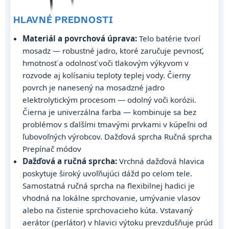
HLAVNÉ PREDNOSTI
Materiál a povrchová úprava:
Telo batérie tvorí
mosadz — robustné jadro, ktoré zaručuje pevnosť,
hmotnosť a odolnosť voči tlakovým výkyvom v
rozvode aj kolísaniu teploty teplej vody. Čierny
povrch je nanesený na mosadzné jadro
elektrolytickým procesom — odolný voči korózii.
Čierna je univerzálna farba — kombinuje sa bez
problémov s ďalšími tmavými prvkami v kúpeľni od
ľubovoľných výrobcov. Dažďová sprcha Ručná sprcha
Prepínač módov
Dažďová a ručná sprcha:
Vrchná dažďová hlavica
poskytuje široký uvoľňujúci dážd po celom tele.
Samostatná ručná sprcha na flexibilnej hadici je
vhodná na lokálne sprchovanie, umývanie vlasov
alebo na čistenie sprchovacieho kúta. Vstavaný
aerátor (perlátor) v hlavici výtoku prevzdušňuje prúd