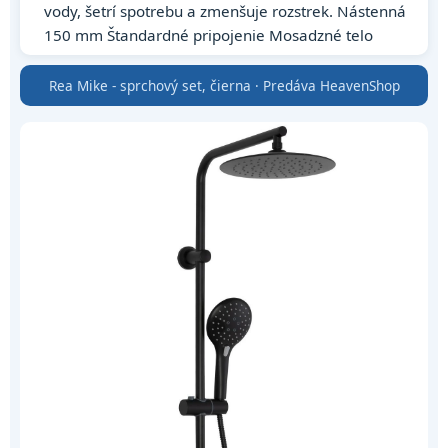
vody, šetrí spotrebu a zmenšuje rozstrek. Nástenná
150 mm Štandardné pripojenie Mosadzné telo
Rea Mike - sprchový set, čierna · Predáva HeavenShop