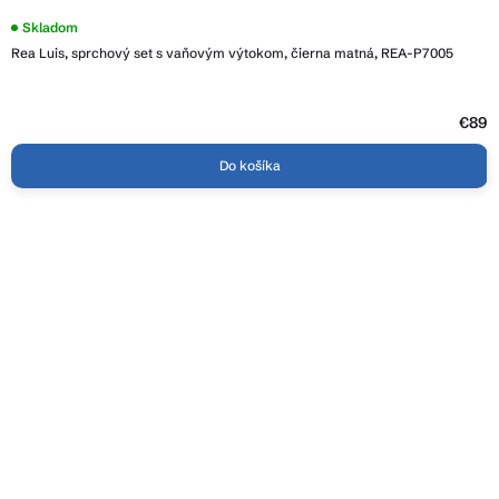
Priemerné
Skladom
hodnotenie
Rea Luis, sprchový set s vaňovým výtokom, čierna matná, REA-P7005
produktu
je
3,6
z
5
€89
hviezdičiek.
Do košíka