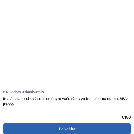
Priemerné
Skladom u dodávateľa
hodnotenie
Rea Jack, sprchový set s otočným vaňovým výtokom, čierna matná, REA-
produktu
je
P7009
3,9
z
5
€150
hviezdičiek.
Do košíka