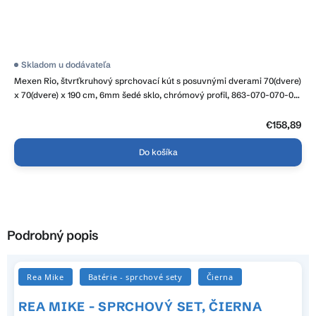
Skladom u dodávateľa
Mexen Rio, štvrťkruhový sprchovací kút s posuvnými dverami 70(dvere)
x 70(dvere) x 190 cm, 6mm šedé sklo, chrómový profil, 863-070-070-01-
40
€158,89
Do košíka
Podrobný popis
Rea Mike
Batérie - sprchové sety
Čierna
REA MIKE - SPRCHOVÝ SET, ČIERNA