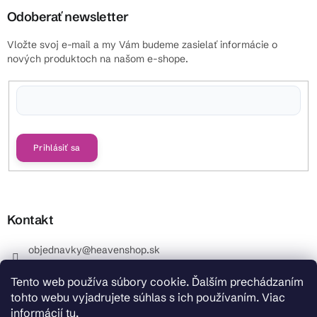
Odoberať newsletter
Vložte svoj e-mail a my Vám budeme zasielať informácie o
nových produktoch na našom e-shope.
Vložením e-mailu súhlasíte s
podmienkami ochrany osobných údajov
Prihlásiť sa
Kontakt
objednavky
@
heavenshop.sk
+421 914 399 399
Tento web používa súbory cookie. Ďalším prechádzaním
_Info objednávky : +421 914 399 399 Pracovné dni od
tohto webu vyjadrujete súhlas s ich používaním. Viac
8.00 hod. do 12.00 . REKLAMÁCIE : +421 914 399 399
informácií
tu
.