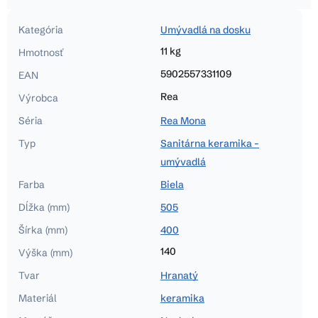
Kategória
Umývadlá na dosku
11 kg
Hmotnosť
5902557331109
EAN
Rea
Výrobca
Séria
Rea Mona
Typ
Sanitárna keramika -
umývadlá
Farba
Biela
Dĺžka (mm)
505
Šírka (mm)
400
140
Výška (mm)
Tvar
Hranatý
Materiál
keramika