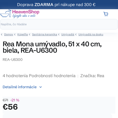
Prejsť
Doprava
ZDARMA
pri nákupe nad 300 €
na
obsah
NÁKUP
KOŠÍK
Domov
Kúpeľňa
Sanitárna keramika
Umývadlá
Umývadlá na dosku
Rea Mona umývadlo, 51 x 40 cm,
biela, REA-U6300
REA-U6300
Priemerné
4 hodnotenia
Podrobnosti hodnotenia
Značka:
Rea
hodnotenie
Detailné informácie
produktu
je
€71
–21 %
5,0
€56
z
5
Jednotková