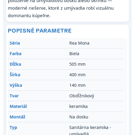
položenie na umývadlovú dosku alebo skrinku —
moderné riešenie, ktoré z umývadla robí vizuálnu
dominantu kúpeľne.
POPISNÉ PARAMETRE
Séria
Rea Mona
Farba
Biela
Dĺžka
505 mm
Šírka
400 mm
Výška
140 mm
Tvar
Obdĺžnikový
Materiál
keramika
Montáž
Na dosku
Typ
Sanitárna keramika -
umývadlá