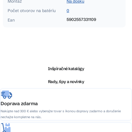
Montáž
Na dosku
Počet otvorov na batériu
0
5902557331109
Ean
Z
á
p
ä
Inšpiračné katalógy
t
i
Rady, tipy a novinky
e
Doprava zdarma
Nakúpte nad 300 € alebo vyberajte tovar s ikonou dopravy zadarmo a doručenie
nechajte kompletne na nás.