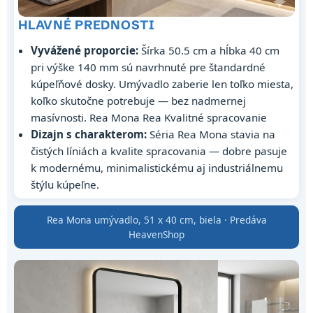
HLAVNÉ PREDNOSTI
Vyvážené proporcie:
Šírka 50.5 cm a hĺbka 40 cm
pri výške 140 mm sú navrhnuté pre štandardné
kúpeľňové dosky. Umývadlo zaberie len toľko miesta,
koľko skutočne potrebuje — bez nadmernej
masívnosti. Rea Mona Rea Kvalitné spracovanie
Dizajn s charakterom:
Séria Rea Mona stavia na
čistých líniách a kvalite spracovania — dobre pasuje
k modernému, minimalistickému aj industriálnemu
štýlu kúpeľne.
Rea Mona umývadlo, 51 x 40 cm, biela · Predáva
HeavenShop