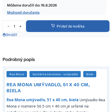
hviezdičiek.
cena:
Môžeme doručiť do:
19.8.2026
Možnosti doručenia
Pridať do košíka
Strážiť
Podrobný popis
Rea Mona
Sanitárna keramika - umývadlá
Biela
REA MONA UMÝVADLO, 51 X 40 CM,
BIELA
Rea Mona umývadlo, 51 x 40 cm, biela
Umývadlo Rea
Mona v rozmere 50.5 cm × 40 cm je určené na