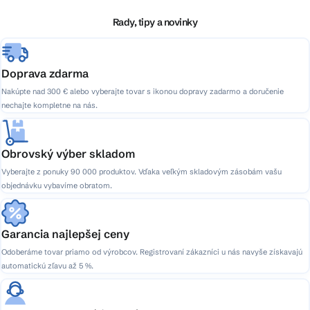
t
i
Rady, tipy a novinky
e
Doprava zdarma
Nakúpte nad 300 € alebo vyberajte tovar s ikonou dopravy zadarmo a doručenie
nechajte kompletne na nás.
Obrovský výber skladom
Vyberajte z ponuky 90 000 produktov. Vďaka veľkým skladovým zásobám vašu
objednávku vybavíme obratom.
Garancia najlepšej ceny
Odoberáme tovar priamo od výrobcov. Registrovaní zákazníci u nás navyše získavajú
automatickú zľavu až 5 %.