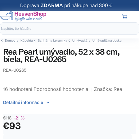
Prejsť
Doprava
ZDARMA
pri nákupe nad 300 €
na
obsah
NÁKUP
KOŠÍK
Domov
Kúpeľňa
Sanitárna keramika
Umývadlá
Umývadlá na dosku
Rea Pearl umývadlo, 52 x 38 cm,
biela, REA-U0265
REA-U0265
Priemerné
16 hodnotení
Podrobnosti hodnotenia
Značka:
Rea
hodnotenie
Detailné informácie
produktu
je
€118
–21 %
3,8
€93
z
5
Jednotková