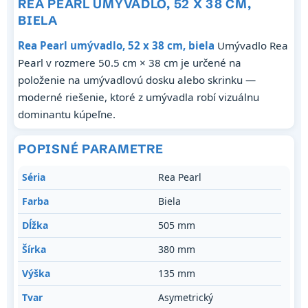
REA PEARL UMÝVADLO, 52 X 38 CM,
BIELA
Rea Pearl umývadlo, 52 x 38 cm, biela
Umývadlo Rea
Pearl v rozmere 50.5 cm × 38 cm je určené na
položenie na umývadlovú dosku alebo skrinku —
moderné riešenie, ktoré z umývadla robí vizuálnu
dominantu kúpeľne.
POPISNÉ PARAMETRE
Séria
Rea Pearl
Farba
Biela
Dĺžka
505 mm
Šírka
380 mm
Výška
135 mm
Tvar
Asymetrický