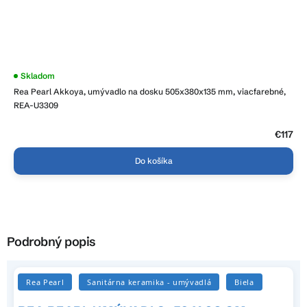
Skladom
Rea Pearl Akkoya, umývadlo na dosku 505x380x135 mm, viacfarebné,
REA-U3309
€117
Do košíka
Podrobný popis
Rea Pearl
Sanitárna keramika - umývadlá
Biela