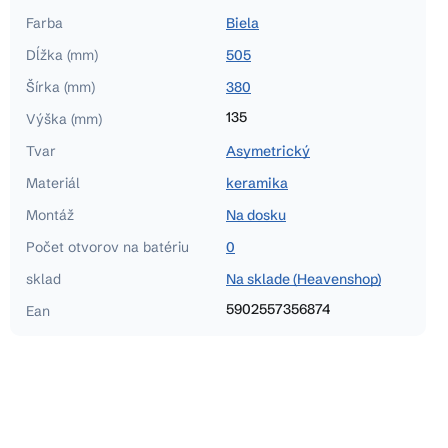
Farba
Biela
Dĺžka (mm)
505
Šírka (mm)
380
135
Výška (mm)
Tvar
Asymetrický
Materiál
keramika
Montáž
Na dosku
Počet otvorov na batériu
0
sklad
Na sklade (Heavenshop)
5902557356874
Ean