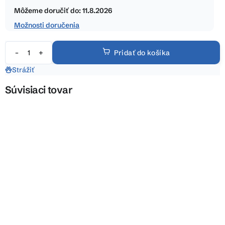
hviezdičiek.
cena:
Môžeme doručiť do:
11.8.2026
Možnosti doručenia
Pridať do košíka
Strážiť
Súvisiaci tovar