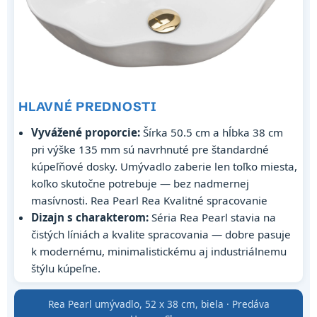
HLAVNÉ PREDNOSTI
Vyvážené proporcie:
Šírka 50.5 cm a hĺbka 38 cm
pri výške 135 mm sú navrhnuté pre štandardné
kúpeľňové dosky. Umývadlo zaberie len toľko miesta,
koľko skutočne potrebuje — bez nadmernej
masívnosti. Rea Pearl Rea Kvalitné spracovanie
Dizajn s charakterom:
Séria Rea Pearl stavia na
čistých líniách a kvalite spracovania — dobre pasuje
k modernému, minimalistickému aj industriálnemu
štýlu kúpeľne.
Rea Pearl umývadlo, 52 x 38 cm, biela · Predáva