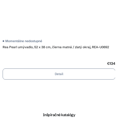
Momentálne nedostupné
Rea Pearl umývadlo, 52 x 38 cm, čierna matná / zlatý okraj, REA-U0692
€134
Detail
Z
á
p
ä
Inšpiračné katalógy