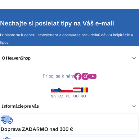
Nechajte si posielať tipy na Váš e-mail
Prihláste sa k odberu newslettera a dostávajte pravidelnú dávku inšpirácie a
tipov.
O HeavenShop
Pripoj sa k nám
SK
CZ
PL
HU
RO
Informácie pre Vás
Doprava ZADARMO nad 300 €