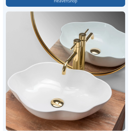
HeavenShop