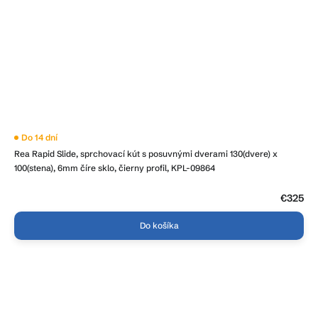
Do 14 dní
Rea Rapid Slide, sprchovací kút s posuvnými dverami 130(dvere) x
100(stena), 6mm číre sklo, čierny profil, KPL-09864
€325
Do košíka