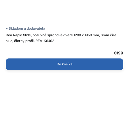
Priemerné
Skladom u dodávateľa
hodnotenie
Rea Rapid Slide, posuvné sprchové dvere 1200 x 1950 mm, 6mm číre
produktu
je
sklo, čierny profil, REA-K6402
4,3
z
5
€199
hviezdičiek.
Do košíka