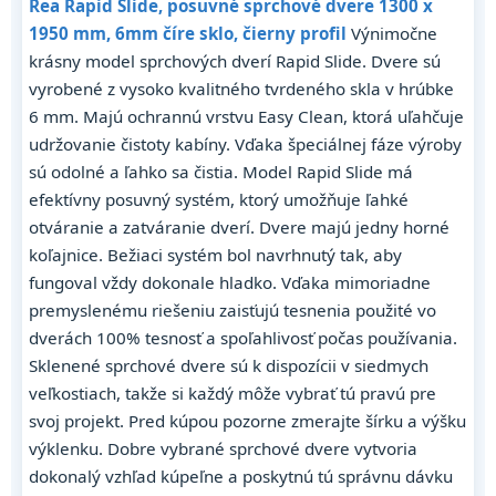
Rea Rapid Slide, posuvné sprchové dvere 1300 x
1950 mm, 6mm číre sklo, čierny profil
Výnimočne
krásny model sprchových dverí Rapid Slide. Dvere sú
vyrobené z vysoko kvalitného tvrdeného skla v hrúbke
6 mm. Majú ochrannú vrstvu Easy Clean, ktorá uľahčuje
udržovanie čistoty kabíny. Vďaka špeciálnej fáze výroby
sú odolné a ľahko sa čistia. Model Rapid Slide má
efektívny posuvný systém, ktorý umožňuje ľahké
otváranie a zatváranie dverí. Dvere majú jedny horné
koľajnice. Bežiaci systém bol navrhnutý tak, aby
fungoval vždy dokonale hladko. Vďaka mimoriadne
premyslenému riešeniu zaisťujú tesnenia použité vo
dverách 100% tesnosť a spoľahlivosť počas používania.
Sklenené sprchové dvere sú k dispozícii v siedmych
veľkostiach, takže si každý môže vybrať tú pravú pre
svoj projekt. Pred kúpou pozorne zmerajte šírku a výšku
výklenku. Dobre vybrané sprchové dvere vytvoria
dokonalý vzhľad kúpeľne a poskytnú tú správnu dávku