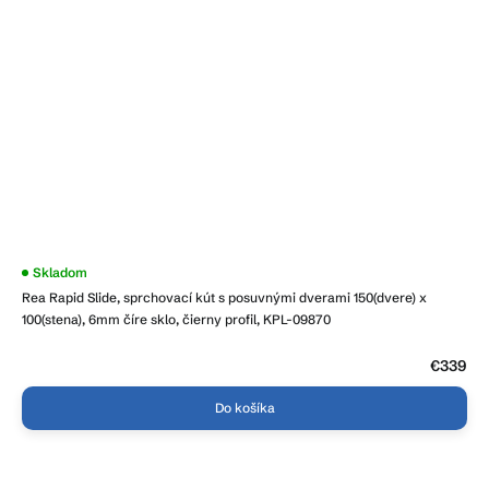
Skladom
Rea Rapid Slide, sprchovací kút s posuvnými dverami 150(dvere) x
100(stena), 6mm číre sklo, čierny profil, KPL-09870
€339
Do košíka