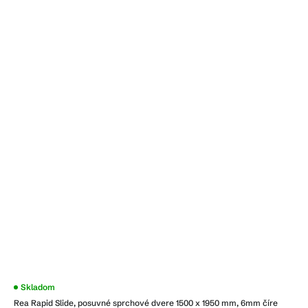
Priemerné
Skladom
hodnotenie
Rea Rapid Slide, posuvné sprchové dvere 1500 x 1950 mm, 6mm číre
produktu