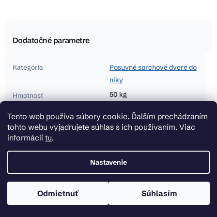
Dodatočné parametre
Kategória
Posuvné sprchové dvere do
niky
50 kg
Hmotnosť
5902557342372
EAN
Tento web používa súbory cookie. Ďalším prechádzaním
Rea
tohto webu vyjadrujete súhlas s ich používaním. Viac
Výrobca
informácií
tu
.
Séria
Rea Rapid Slide
Typ
Sprchové dvere - posuvné
Nastavenie
Farba
Čierna
Farba skla
číre
Odmietnuť
Súhlasím
Šírka (mm)
1300