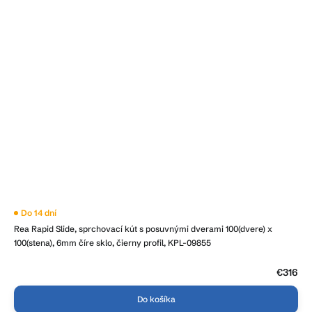
Do 14 dní
Rea Rapid Slide, sprchovací kút s posuvnými dverami 100(dvere) x
100(stena), 6mm číre sklo, čierny profil, KPL-09855
€316
Do košíka