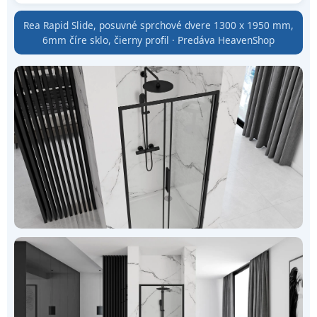
Rea Rapid Slide, posuvné sprchové dvere 1300 x 1950 mm,
6mm číre sklo, čierny profil · Predáva HeavenShop