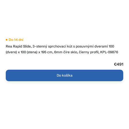
Do 14 dní
Rea Rapid Slide, 3-stenný sprchovací kút s posuvnými dverami 100
(dvere) x 100 (stena) x 195 cm, 6mm číre sklo, čierny profil, KPL-09876
€491
Do košíka