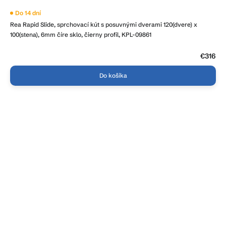
Do 14 dní
Rea Rapid Slide, sprchovací kút s posuvnými dverami 120(dvere) x
100(stena), 6mm číre sklo, čierny profil, KPL-09861
€316
Do košíka