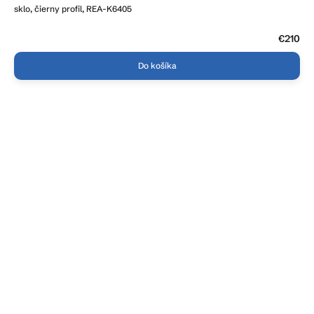
je
sklo, čierny profil, REA-K6405
4,2
z
5
€210
hviezdičiek.
Do košíka