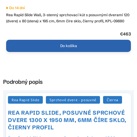
Do 14 dní
Rea Rapid Slide Wall, 3-stenný sprchovací kút s posuvnými dverami 120
(dvere) x 80 (stena) x 195 cm, 6mm číre sklo, čierny profil, KPL-09880
€463
Do košíka
Podrobný popis
Rea Rapid Slide
Sprchové dvere - posuvné
Čierna
REA RAPID SLIDE, POSUVNÉ SPRCHOVÉ
DVERE 1300 X 1950 MM, 6MM ČÍRE SKLO,
ČIERNY PROFIL