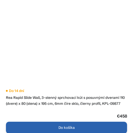
Do 14 dní
Rea Rapid Slide Wall, 3-stenný sprchovací kút s posuvnými dverami 110
(dvere) x 80 (stena) x 195 cm, 6mm číre sklo, čierny profil, KPL-09877
€458
Do košíka