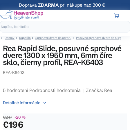
Prejsť
Doprava
ZDARMA
pri nákupe nad 300 €
na
obsah
NÁKUP
KOŠÍK
Domov
Kúpeľňa
Sprchové dvere do otvoru
Posuvné sprchové dvere do niky
Rea Rapid Slide, posuvné sprchové
dvere 1300 x 1950 mm, 6mm číre
sklo, čierny profil, REA-K6403
REA-K6403
Priemerné
5 hodnotení
Podrobnosti hodnotenia
Značka:
Rea
hodnotenie
Detailné informácie
produktu
je
€247
–20 %
4,8
€196
z