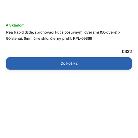
Skladom
Rea Rapid Slide, sprchovací kút s posuvnými dverami 150(dvere) x
90(stena), 6mm číre sklo, čierny profil, KPL-09869
€332
Do košíka