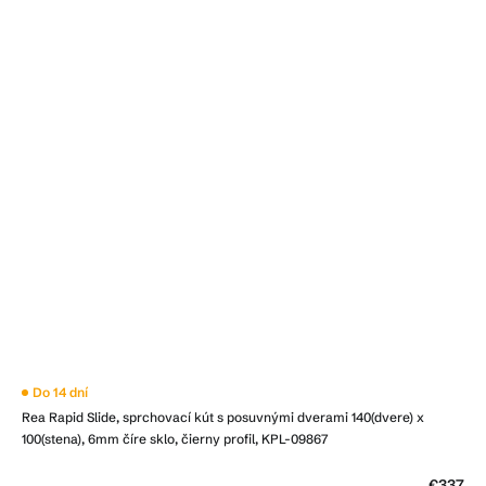
Do 14 dní
Rea Rapid Slide, sprchovací kút s posuvnými dverami 140(dvere) x
100(stena), 6mm číre sklo, čierny profil, KPL-09867
€337