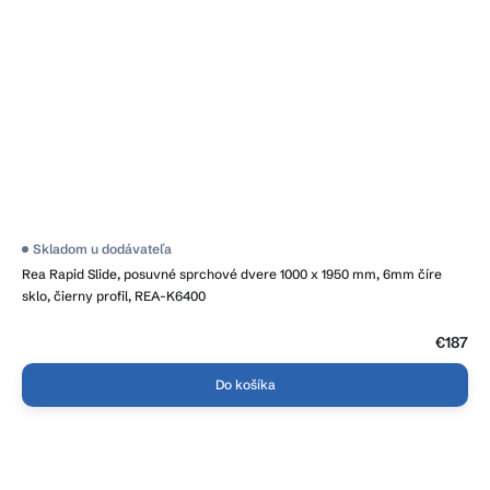
Priemerné
Skladom u dodávateľa
hodnotenie
Rea Rapid Slide, posuvné sprchové dvere 1000 x 1950 mm, 6mm číre
produktu
je
sklo, čierny profil, REA-K6400
5,0
z
5
€187
hviezdičiek.
Do košíka