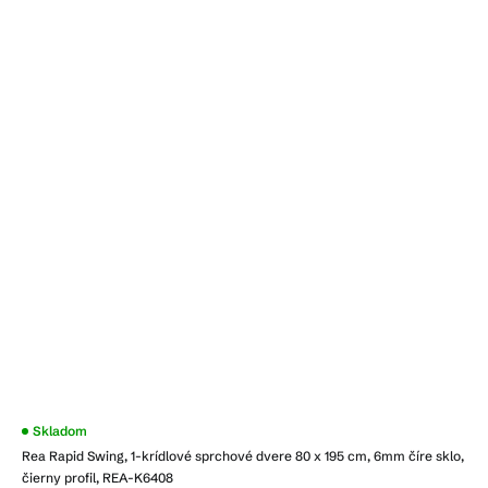
Priemerné
Skladom
hodnotenie
Rea Rapid Swing, 1-krídlové sprchové dvere 80 x 195 cm, 6mm číre sklo,
produktu
je
čierny profil, REA-K6408