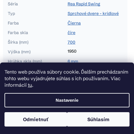
Séria
Rea Rapid Swing
Typ
Sprchové dvere - krídlové
Farba
Čierna
Farba skla
číre
Šírka (mm)
700
1950
Výška (mm)
Hrúbka skla (mm)
6 mm
Typ vstupu
Krídlové dvere
Tento web používa súbory cookie. Ďalším prechádzaním
tohto webu vyjadrujete súhlas s ich používaním. Viac
sklad
Na sklade (Heavenshop)
informácií
tu
.
5902557342419
Ean
Nastavenie
Odmietnuť
Súhlasím