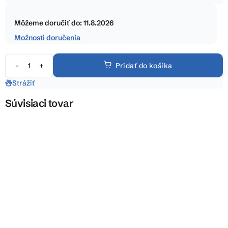
5
Jednotková
hviezdičiek.
cena:
Môžeme doručiť do:
11.8.2026
Možnosti doručenia
Pridať do košíka
Strážiť
Súvisiaci tovar