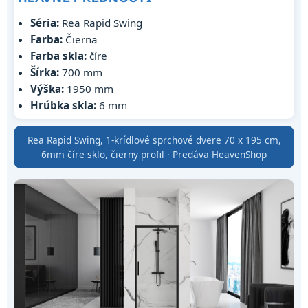
Séria:
Rea Rapid Swing
Farba:
Čierna
Farba skla:
číre
Šírka:
700 mm
Výška:
1950 mm
Hrúbka skla:
6 mm
Rea Rapid Swing, 1-krídlové sprchové dvere 70 x 195 cm,
6mm číre sklo, čierny profil · Predáva HeavenShop