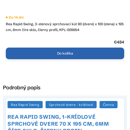
Do 14 dní
Rea Rapid Swing, 3-stenový sprchovací kút 90 (dvere) x 100 (stena) x 195
cm, 6mm číre sklo, čierny profil, KPL-009954
€484
Do košíka
Podrobný popis
Rea Rapid Swing
Sprchové dvere - krídlové
Čierna
REA RAPID SWING, 1-KRÍDLOVÉ
SPRCHOVÉ DVERE 70 X 195 CM, 6MM