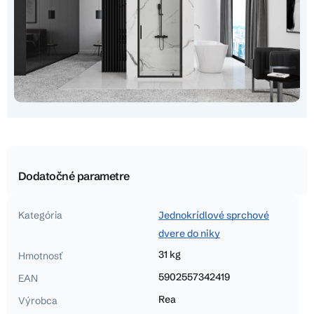
Dodatočné parametre
Kategória
Jednokrídlové sprchové
dvere do niky
31 kg
Hmotnosť
5902557342419
EAN
Rea
Výrobca