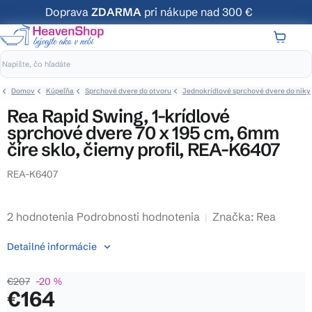
Prejsť
Doprava
ZDARMA
pri nákupe nad 300 €
na
obsah
NÁKUP
KOŠÍK
Domov
Kúpeľňa
Sprchové dvere do otvoru
Jednokrídlové sprchové dvere do niky
Rea Rapid Swing, 1-krídlové
sprchové dvere 70 x 195 cm, 6mm
číre sklo, čierny profil, REA-K6407
REA-K6407
Priemerné
2 hodnotenia
Podrobnosti hodnotenia
Značka:
Rea
hodnotenie
Detailné informácie
produktu
je
€207
–20 %
4,5
€164
z