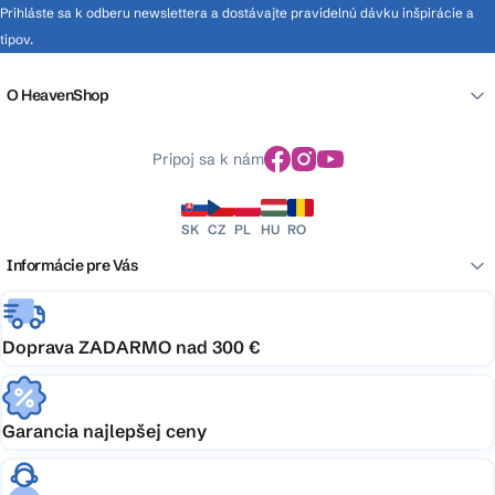
Prihláste sa k odberu newslettera a dostávajte pravidelnú dávku inšpirácie a
tipov.
O HeavenShop
Pripoj sa k nám
SK
CZ
PL
HU
RO
Informácie pre Vás
Doprava ZADARMO nad 300 €
Garancia najlepšej ceny