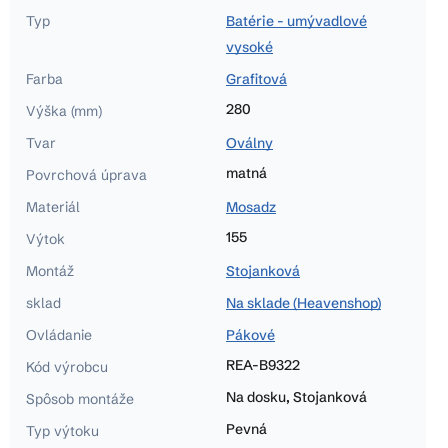
Typ
Batérie - umývadlové
vysoké
Farba
Grafitová
280
Výška (mm)
Tvar
Oválny
matná
Povrchová úprava
Materiál
Mosadz
155
Výtok
Montáž
Stojanková
sklad
Na sklade (Heavenshop)
Ovládanie
Pákové
REA-B9322
Kód výrobcu
Na dosku, Stojanková
Spôsob montáže
Pevná
Typ výtoku