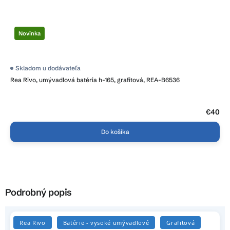
Novinka
Skladom u dodávateľa
Rea Rivo, umývadlová batéria h-165, grafitová, REA-B6536
€40
Do košíka
Podrobný popis
Rea Rivo
Batérie - vysoké umývadlové
Grafitová