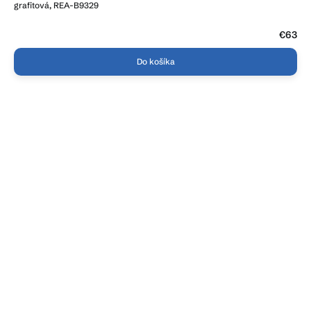
grafitová, REA-B9329
€63
Do košíka