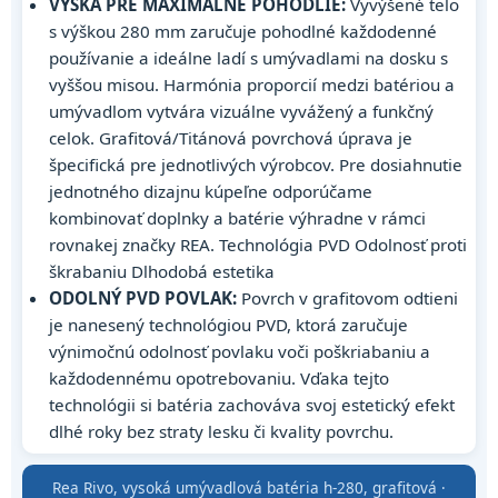
VÝŠKA PRE MAXIMÁLNE POHODLIE:
Vyvýšené telo
s výškou 280 mm zaručuje pohodlné každodenné
používanie a ideálne ladí s umývadlami na dosku s
vyššou misou. Harmónia proporcií medzi batériou a
umývadlom vytvára vizuálne vyvážený a funkčný
celok. Grafitová/Titánová povrchová úprava je
špecifická pre jednotlivých výrobcov. Pre dosiahnutie
jednotného dizajnu kúpeľne odporúčame
kombinovať doplnky a batérie výhradne v rámci
rovnakej značky REA. Technológia PVD Odolnosť proti
škrabaniu Dlhodobá estetika
ODOLNÝ PVD POVLAK:
Povrch v grafitovom odtieni
je nanesený technológiou PVD, ktorá zaručuje
výnimočnú odolnosť povlaku voči poškriabaniu a
každodennému opotrebovaniu. Vďaka tejto
technológii si batéria zachováva svoj estetický efekt
dlhé roky bez straty lesku či kvality povrchu.
Rea Rivo, vysoká umývadlová batéria h-280, grafitová ·