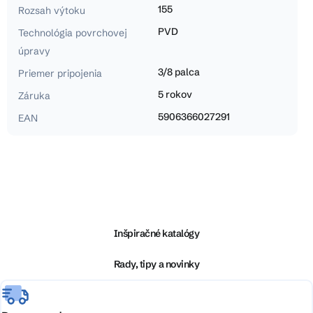
155
Rozsah výtoku
PVD
Technológia povrchovej
úpravy
3/8 palca
Priemer pripojenia
5 rokov
Záruka
5906366027291
EAN
Z
á
p
ä
Inšpiračné katalógy
t
i
Rady, tipy a novinky
e