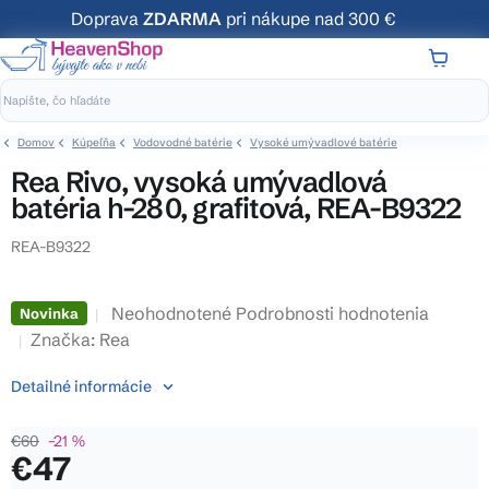
Prejsť
Doprava
ZDARMA
pri nákupe nad 300 €
na
obsah
NÁKUP
KOŠÍK
Domov
Kúpeľňa
Vodovodné batérie
Vysoké umývadlové batérie
Rea Rivo, vysoká umývadlová
batéria h-280, grafitová, REA-B9322
REA-B9322
Priemerné
Neohodnotené
Podrobnosti hodnotenia
Novinka
hodnotenie
Značka:
Rea
produktu
Detailné informácie
je
0,0
€60
–21 %
z
€47
5