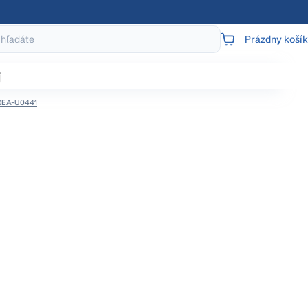
Prázdny košík
NÁKUPNÝ
KOŠÍK
j
 REA-U0441