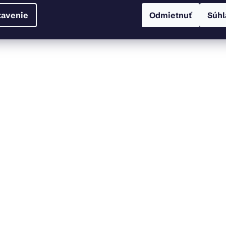
tavenie
Odmietnuť
Súhl