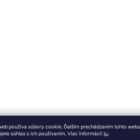
web používa súbory cookie. Ďalším prechádzaním tohto web
jete súhlas s ich používaním. Viac informácií
tu
.