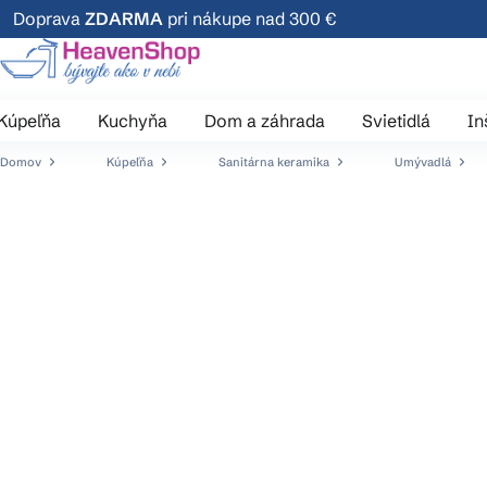
Prejsť
Doprava
ZDARMA
pri nákupe nad 300 €
na
obsah
Kúpeľňa
Kuchyňa
Dom a záhrada
Svietidlá
In
Domov
Kúpeľňa
Sanitárna keramika
Umývadlá