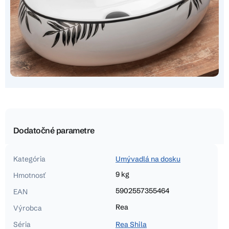
Dodatočné parametre
Kategória
Umývadlá na dosku
9 kg
Hmotnosť
5902557355464
EAN
Rea
Výrobca
Séria
Rea Shila