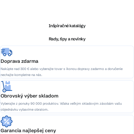
Z
á
p
ä
Inšpiračné katalógy
t
i
Rady, tipy a novinky
e
Doprava zdarma
Nakúpte nad 300 € alebo vyberajte tovar s ikonou dopravy zadarmo a doručenie
nechajte kompletne na nás.
Obrovský výber skladom
Vyberajte z ponuky 90 000 produktov. Vďaka veľkým skladovým zásobám vašu
objednávku vybavíme obratom.
Garancia najlepšej ceny