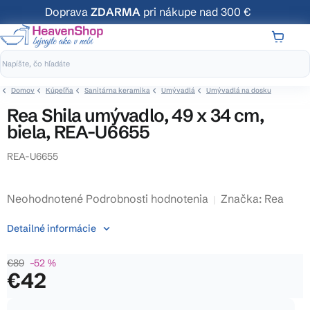
Prejsť
Doprava
ZDARMA
pri nákupe nad 300 €
na
obsah
NÁKUP
KOŠÍK
Domov
Kúpeľňa
Sanitárna keramika
Umývadlá
Umývadlá na dosku
Rea Shila umývadlo, 49 x 34 cm,
biela, REA-U6655
REA-U6655
Priemerné
Neohodnotené
Podrobnosti hodnotenia
Značka:
Rea
hodnotenie
Detailné informácie
produktu
je
€89
–52 %
0,0
€42
z
5
Jednotková