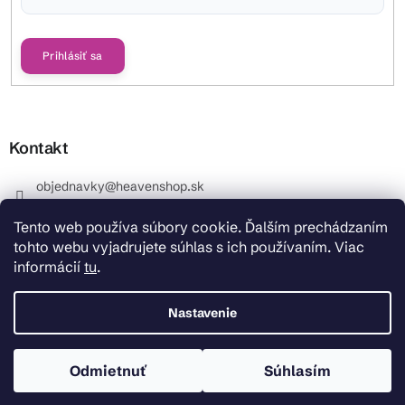
Vložením e-mailu súhlasíte s
podmienkami ochrany osobných údajov
Prihlásiť sa
Kontakt
objednavky
@
heavenshop.sk
+421 914 399 399
Tento web používa súbory cookie. Ďalším prechádzaním
_Info objednávky : +421 914 399 399 Pracovné dni od
tohto webu vyjadrujete súhlas s ich používaním. Viac
8.00 hod. do 12.00 . REKLAMÁCIE : +421 914 399 399
informácií
tu
.
HeavenShop.sk
HeavenShop.sk
Nastavenie
Odmietnuť
Súhlasím
Copyright 2026
Heavenshop
. Všetky práva vyhradené.
Vytvoril Shoptet Premium