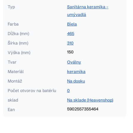
Typ
Sanitárna keramika -
umývadlá
Farba
Biela
Dĺžka (mm)
465
Šírka (mm)
310
150
Výška (mm)
Tvar
Oválny
Materiál
keramika
Montáž
Na dosku
Počet otvorov na batériu
0
sklad
Na sklade (Heavenshop)
5902557355464
Ean