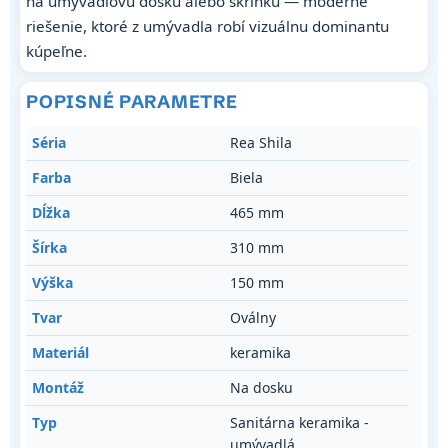
na umývadlovú dosku alebo skrinku — moderné
riešenie, ktoré z umývadla robí vizuálnu dominantu
kúpeľne.
POPISNÉ PARAMETRE
Séria
Rea Shila
Farba
Biela
Dĺžka
465 mm
Šírka
310 mm
Výška
150 mm
Tvar
Oválny
Materiál
keramika
Montáž
Na dosku
Typ
Sanitárna keramika -
umývadlá