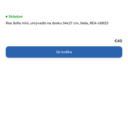
Priemerné
Skladom
hodnotenie
Rea Sofia mini, umývadlo na dosku 34x27 cm, biela, REA-U0623
produktu
je
3,7
z
5
€40
hviezdičiek.
Do košíka