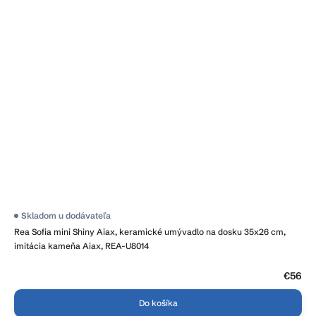
Priemerné
Skladom u dodávateľa
hodnotenie
Rea Sofia mini Shiny Aiax, keramické umývadlo na dosku 35x26 cm,
produktu
je
imitácia kameňa Aiax, REA-U8014
4,6
z
5
€56
hviezdičiek.
Do košíka