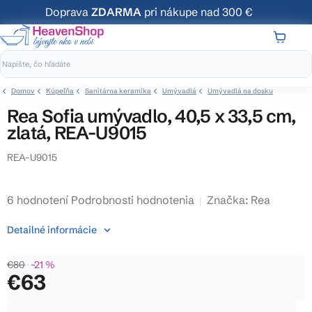
Prejsť
Doprava
ZDARMA
pri nákupe nad 300 €
na
obsah
NÁKUP
KOŠÍK
Domov
Kúpeľňa
Sanitárna keramika
Umývadlá
Umývadlá na dosku
Rea Sofia umývadlo, 40,5 x 33,5 cm,
zlatá, REA-U9015
REA-U9015
Priemerné
6 hodnotení
Podrobnosti hodnotenia
Značka:
Rea
hodnotenie
Detailné informácie
produktu
je
€80
–21 %
3,8
€63
z
5
Jednotková