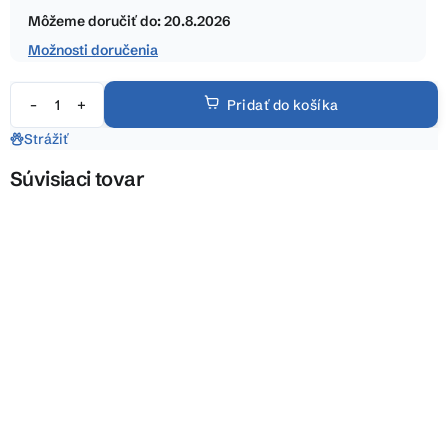
hviezdičiek.
cena:
Môžeme doručiť do:
20.8.2026
Možnosti doručenia
Pridať do košíka
Strážiť
Súvisiaci tovar