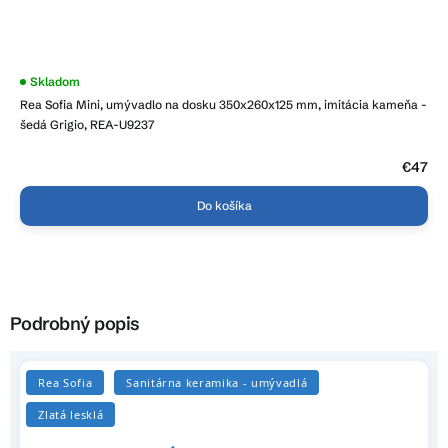
Skladom
Rea Sofia Mini, umývadlo na dosku 350x260x125 mm, imitácia kameňa -
šedá Grigio, REA-U9237
€47
Do košíka
Podrobný popis
Rea Sofia
Sanitárna keramika - umývadlá
Zlatá lesklá