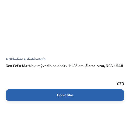
Priemerné
Skladom u dodávateľa
hodnotenie
Rea Sofia Marble, umývadlo na dosku 41x35 cm, čierna-vzor, REA-U5611
produktu
je
5,0
z
5
€70
hviezdičiek.
Do košíka