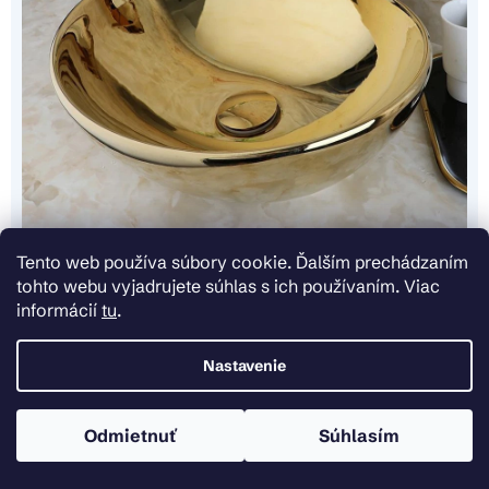
Tento web používa súbory cookie. Ďalším prechádzaním
tohto webu vyjadrujete súhlas s ich používaním. Viac
informácií
tu
.
Dodatočné parametre
Nastavenie
Kategória
Umývadlá na dosku
Odmietnuť
Súhlasím
9 kg
Hmotnosť
5902557319084
EAN