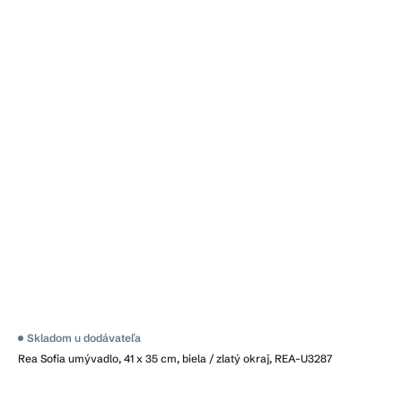
Priemerné
Skladom u dodávateľa
hodnotenie
Rea Sofia umývadlo, 41 x 35 cm, biela / zlatý okraj, REA-U3287
produktu
je
4,1
z