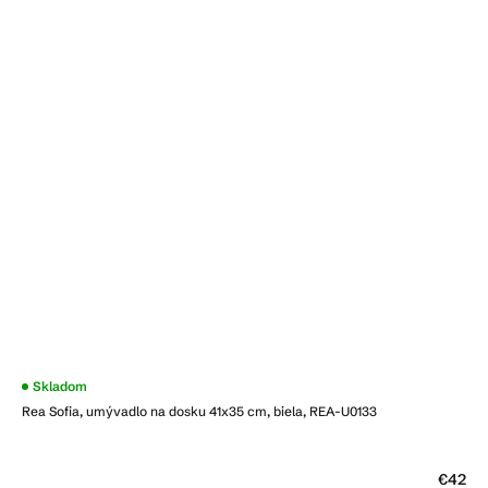
Priemerné
Skladom
hodnotenie
Rea Sofia, umývadlo na dosku 41x35 cm, biela, REA-U0133
produktu
je
4,5
z
5
€42