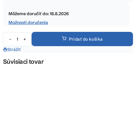
5
Jednotková
hviezdičiek.
cena:
Môžeme doručiť do:
18.8.2026
Možnosti doručenia
Pridať do košíka
Strážiť
Súvisiaci tovar