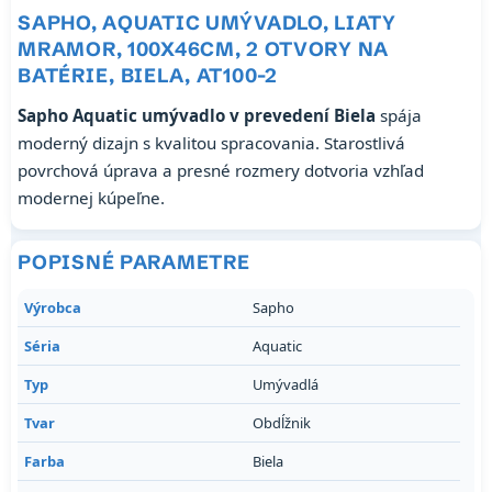
SAPHO, AQUATIC UMÝVADLO, LIATY
MRAMOR, 100X46CM, 2 OTVORY NA
BATÉRIE, BIELA, AT100-2
Sapho Aquatic umývadlo v prevedení Biela
spája
moderný dizajn s kvalitou spracovania. Starostlivá
povrchová úprava a presné rozmery dotvoria vzhľad
modernej kúpeľne.
POPISNÉ PARAMETRE
Výrobca
Sapho
Séria
Aquatic
Typ
Umývadlá
Tvar
Obdĺžnik
Farba
Biela