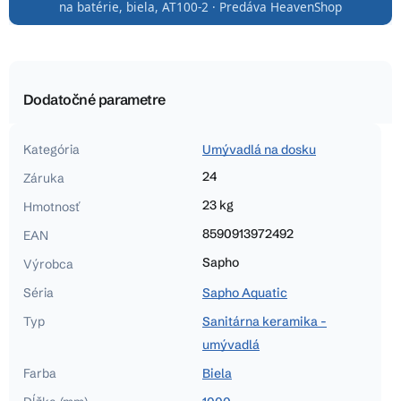
na batérie, biela, AT100-2 · Predáva HeavenShop
Dodatočné parametre
Kategória
Umývadlá na dosku
24
Záruka
23 kg
Hmotnosť
8590913972492
EAN
Sapho
Výrobca
Séria
Sapho Aquatic
Typ
Sanitárna keramika -
umývadlá
Farba
Biela