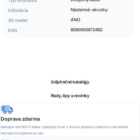
Typ umývadla
Nástenné-skrutky
Inštalácia
ÁNO
3D model
8590913972492
EAN
Z
á
p
ä
Inšpiračné katalógy
t
i
Rady, tipy a novinky
e
Doprava zdarma
Nakúpte nad 300 € alebo vyberajte tovar s ikonou dopravy zadarmo a doručenie
nechajte kompletne na nás.