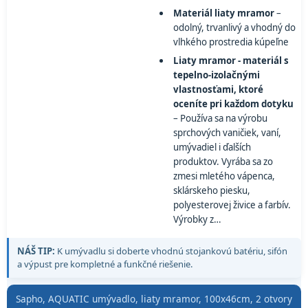
Materiál liaty mramor
–
odolný, trvanlivý a vhodný do
vlhkého prostredia kúpeľne
Liaty mramor - materiál s
tepelno-izolačnými
vlastnosťami, ktoré
oceníte pri každom dotyku
– Používa sa na výrobu
sprchových vaničiek, vaní,
umývadiel i ďalších
produktov. Vyrába sa zo
zmesi mletého vápenca,
sklárskeho piesku,
polyesterovej živice a farbív.
Výrobky z…
NÁŠ TIP:
K umývadlu si doberte vhodnú stojankovú batériu, sifón
a výpust pre kompletné a funkčné riešenie.
Sapho, AQUATIC umývadlo, liaty mramor, 100x46cm, 2 otvory