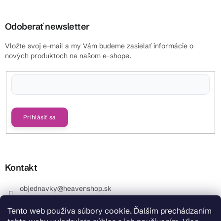
Odoberať newsletter
Vložte svoj e-mail a my Vám budeme zasielať informácie o
nových produktoch na našom e-shope.
Vložením e-mailu súhlasíte s
podmienkami ochrany osobných údajov
Prihlásiť sa
Kontakt
objednavky
@
heavenshop.sk
+421 914 399 399
Tento web používa súbory cookie. Ďalším prechádzaním
_Info objednávky : +421 914 399 399 Pracovné dni od