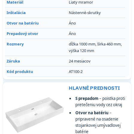
Materiál
Liaty mramor
Inštalácia
Nástenné-skrutky
Otvor na batériu
Áno
Prepadový otvor
Áno
Rozmery
dĺžka 1000 mm, šírka 460 mm,
výška 120 mm
Záruka
24 mesiacov
Kód produktu
AT100-2
HLAVNÉ PREDNOSTI
S prepadom
– poistka proti
pretečeniu vody cez okraj
Otvor na batériu
–
pripravené na osadenie
stojankovej umývadlovej
batérie