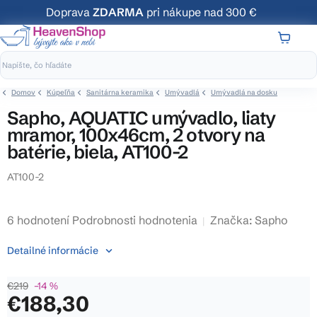
Prejsť
Doprava
ZDARMA
pri nákupe nad 300 €
na
obsah
NÁKUP
KOŠÍK
Domov
Kúpeľňa
Sanitárna keramika
Umývadlá
Umývadlá na dosku
Sapho, AQUATIC umývadlo, liaty
mramor, 100x46cm, 2 otvory na
batérie, biela, AT100-2
AT100-2
Priemerné
6 hodnotení
Podrobnosti hodnotenia
Značka:
Sapho
hodnotenie
Detailné informácie
produktu
je
€219
–14 %
3,5
€188,30
z