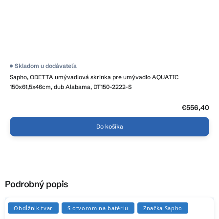
Skladom u dodávateľa
Sapho, ODETTA umývadlová skrinka pre umývadlo AQUATIC
150x61,5x46cm, dub Alabama, DT150-2222-S
€556,40
Do košíka
Podrobný popis
Obdĺžnik tvar
S otvorom na batériu
Značka Sapho