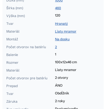
Dĺžka (mm)
1000
Šírka (mm)
460
120
Výška (mm)
Tvar
Hranatý
Materiál
Liaty mramor
Montáž
Na dosku
Počet otvorov na batériu
2
1
Balenie
100x12x46 cm
Rozmer
Liaty mramor
Materiál
2 otvory
Počet otvorov pre batériu
ÁNO
Prepad
Obdĺžnik
Tvar
2 roky
Záruka
Dvojumývadlo