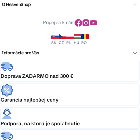
O HeavenShop
Pripoj sa k nám
SK
CZ
PL
HU
RO
Informácie pre Vás
Doprava ZADARMO nad 300 €
Garancia najlepšej ceny
Podpora, na ktorú je spoľahnutie