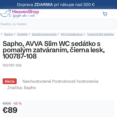
Prejsť
Doprava
ZDARMA
pri nákupe nad 300 €
na
obsah
NÁKUP
KOŠÍK
Domov
Kúpeľňa
Sanitárna keramika
WC príslušenstvo
Toaletné WC sedátka
Sapho, AVVA Slim WC sedátko s
pomalým zatváraním, čierna lesk,
100787-108
100787-108
Priemerné
Neohodnotené
Podrobnosti hodnotenia
Akcia
hodnotenie
Značka:
Sapho
produktu
je
€109
–18 %
0,0
€89
z