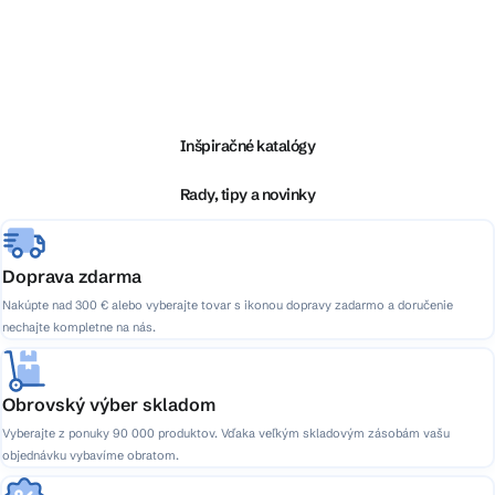
Z
á
p
ä
Inšpiračné katalógy
t
i
Rady, tipy a novinky
e
Doprava zdarma
Nakúpte nad 300 € alebo vyberajte tovar s ikonou dopravy zadarmo a doručenie
nechajte kompletne na nás.
Obrovský výber skladom
Vyberajte z ponuky 90 000 produktov. Vďaka veľkým skladovým zásobám vašu
objednávku vybavíme obratom.