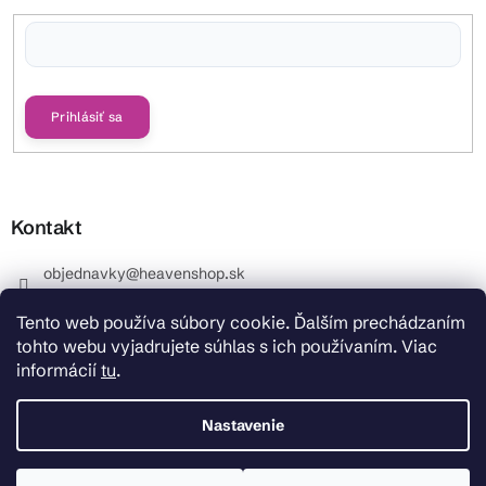
Vložením e-mailu súhlasíte s
podmienkami ochrany osobných údajov
Prihlásiť sa
Kontakt
objednavky
@
heavenshop.sk
+421 914 399 399
Tento web používa súbory cookie. Ďalším prechádzaním
_Info objednávky : +421 914 399 399 Pracovné dni od
tohto webu vyjadrujete súhlas s ich používaním. Viac
8.00 hod. do 12.00 . REKLAMÁCIE : +421 914 399 399
informácií
tu
.
HeavenShop.sk
HeavenShop.sk
Nastavenie