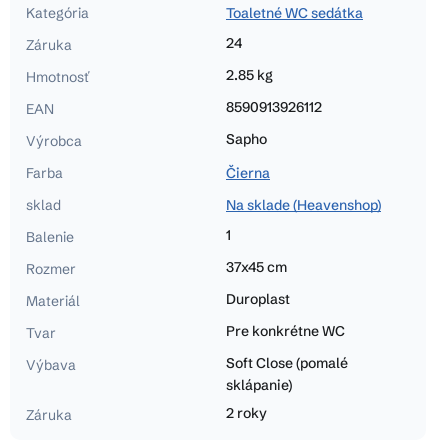
Kategória
Toaletné WC sedátka
24
Záruka
2.85 kg
Hmotnosť
8590913926112
EAN
Sapho
Výrobca
Farba
Čierna
sklad
Na sklade (Heavenshop)
1
Balenie
37x45 cm
Rozmer
Duroplast
Materiál
Pre konkrétne WC
Tvar
Soft Close (pomalé
Výbava
sklápanie)
2 roky
Záruka