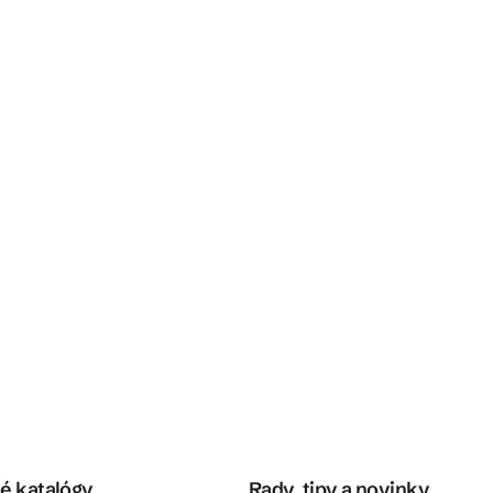
é katalógy
Rady, tipy a novinky