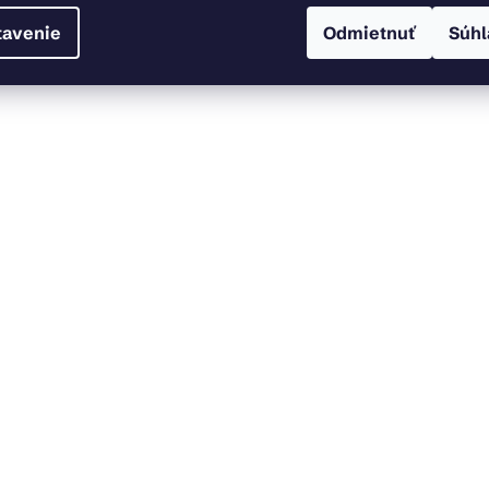
tavenie
Odmietnuť
Súhl