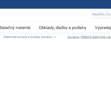
štalačný materiál
Obklady, dlažby a podlahy
Výpreda
Elektrické kúrenie a sušiaky uterákov
Aqualine, TONDI-E elektrické vy