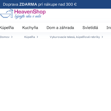
Prejsť
Doprava
ZDARMA
pri nákupe nad 300 €
na
obsah
Kúpeľňa
Kuchyňa
Dom a záhrada
Svietidlá
In
Domov
Kúpeľňa
Vykurovacie telesá, kúpeľňové rebríky