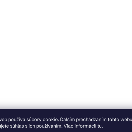
web používa súbory cookie. Ďalším prechádzaním tohto web
jete súhlas s ich používaním. Viac informácií
tu
.