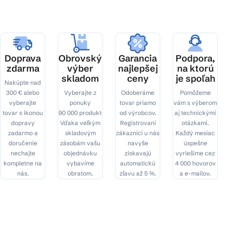
ä
t
i
e
Doprava
Obrovský
Garancia
Podpora,
zdarma
výber
najlepšej
na ktorú
skladom
ceny
je spoľah
Nakúpte nad
300 € alebo
Vyberajte z
Odoberáme
Pomôžeme
vyberajte
ponuky
tovar priamo
vám s výberom
tovar s ikonou
90 000 produktov.
od výrobcov.
aj technickými
dopravy
Vďaka veľkým
Registrovaní
otázkami.
zadarmo a
skladovým
zákazníci u nás
Každý mesiac
doručenie
zásobám vašu
navyše
úspešne
nechajte
objednávku
získavajú
vyriešime cez
kompletne na
vybavíme
automatickú
4 000 hovorov
nás.
obratom.
zľavu až 5 %.
a e-mailov.