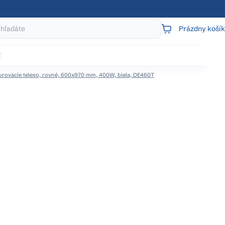
Prázdny košík
NÁKUPNÝ
KOŠÍK
j
kurovacie teleso, rovné, 600x970 mm, 400W, biela, DE460T